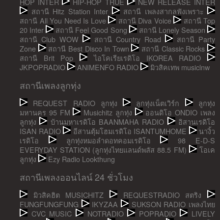
HOP INTER
HIP-HOP TRUE
NEW RELEASE INTER
สถานี Hitz Station Inter
สถานี เพลงสากลฟังเพราะ
สถานี All You Need Is Love
สถานี Diva Voice
สถานี Top
20 Inter
สถานี Feel Good Song
สถานี Lonely Season
สถานี Club WOW
สถานี Country Road
สถานี Party
Zone
สถานี Best Disco In Town
สถานี Classic Rocks
สถานี Brit Pop
ไอโคเรียเรดิโอ IKOREA RADIO
JKPOPRADIO
ANIMENFO RADIO
มิวสิคเทพ musiclnw
สถานีเพลงลูกทุ่ง
REQUEST RADIO ลูกทุ่ง
ลูกทุ่งเน็ตเวิร์ก
ลูกทุ่ง
มหานคร 95 FM
Musichitz ลูกทุ่ง
ออนดิโอ ONDIO เพลง
ลูกทุ่ง
บ้านมหาเรดิโอ BAANMAHA RADIO
อิสานเรดิโอ
ISAN RADIO
อีสานตุ้มโฮมเรดิโอ ISANTUMHOME
นางิ้ว
เรดิโอ
ลูกทุ่งหมอลำดอทคอมเรดิโอ
98 E-D-S
EVERYDAY STATION (ลูกทุ่งไทยแลนด์พลัส 88.5 FM)
โอเค
ลูกทุ่ง
Ezy Radio Lookthung
สถานีเพลงออนไลน์ 24 ชั่วโมง
มิวสิคฮิต MUSICHITZ
REQUESTRADIO สตริง
FUNGFUNGFUNG
IKYZAA
SUKSON RADIO เพลงไทย
CVC MUSIC
NOTRADIO
POPRADIO
LIVELY