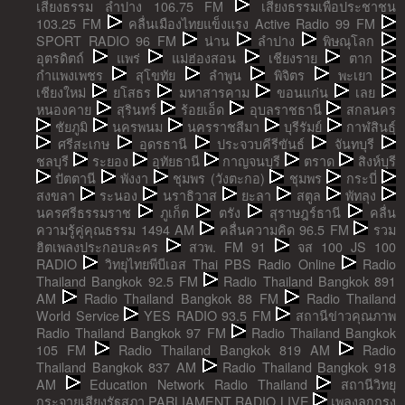
เสียงธรรม ลำปาง 106.75 FM
เสียงธรรมเพื่อประชาชน
103.25 FM
คลื่นเมืองไทยแข็งแรง Active Radio 99 FM
SPORT RADIO 96 FM
น่าน
ลำปาง
พิษณุโลก
อุตรดิตถ์
แพร่
แม่ฮ่องสอน
เชียงราย
ตาก
กำแพงเพชร
สุโขทัย
ลำพูน
พิจิตร
พะเยา
เชียงใหม่
ยโสธร
มหาสารคาม
ขอนแก่น
เลย
หนองคาย
สุรินทร์
ร้อยเอ็ด
อุบลราชธานี
สกลนคร
ชัยภูมิ
นครพนม
นครราชสีมา
บุรีรัมย์
กาฬสินธุ์
ศรีสะเกษ
อุดรธานี
ประจวบคีรีขันธ์
จันทบุรี
ชลบุรี
ระยอง
อุทัยธานี
กาญจนบุรี
ตราด
สิงห์บุรี
ปัตตานี
พังงา
ชุมพร (วังตะกอ)
ชุมพร
กระบี่
สงขลา
ระนอง
นราธิวาส
ยะลา
สตูล
พัทลุง
นครศรีธรรมราช
ภูเก็ต
ตรัง
สุราษฎร์ธานี
คลื่น
ความรู้คู่คุณธรรม 1494 AM
คลื่นความคิด 96.5 FM
รวม
ฮิตเพลงประกอบละคร
สวพ. FM 91
จส 100 JS 100
RADIO
วิทยุไทยพีบีเอส Thai PBS Radio Online
Radio
Thailand Bangkok 92.5 FM
Radio Thailand Bangkok 891
AM
Radio Thailand Bangkok 88 FM
Radio Thailand
World Service
YES RADIO 93.5 FM
สถานีข่าวคุณภาพ
Radio Thailand Bangkok 97 FM
Radio Thailand Bangkok
105 FM
Radio Thailand Bangkok 819 AM
Radio
Thailand Bangkok 837 AM
Radio Thailand Bangkok 918
AM
Education Network Radio Thailand
สถานีวิทยุ
กระจายเสียงรัฐสภา PARLIAMENT RADIO LIVE
เพลงลูกกรุง