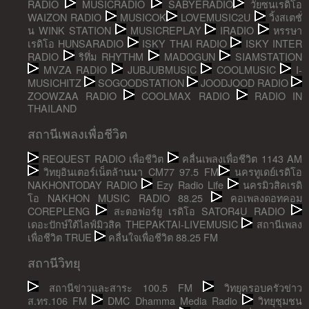
RADIO
MUSICRADIO
SABYERADIO
วัยซนเรดิโอ
WAIZON RADIO
MUSICOK
LOVEMUSIC2U
วิ้งสเตชั่
น WINK STATION
MUSICREPLAY
IRADIO
หรรษา
เรดิโอ HUNSARADIO
ISKY THAI RADIO
ISKY INTER
RADIO
ริทึ่ม RHYTHM
MADOGUN
SIAMSTATION
MVZA RADIO
JUBJUBMUSIC
COOLMUSIC
I-
MUSICHITZ
SOGOODSTATION
JOODJOOD RADIO
ZOOWZAA RADIO
COOLMAX RADIO
RADIO IN
THAILAND
สถานีเพลงเพื่อชีวิต
REQUEST RADIO เพื่อชีวิต
คลื่นเพลงเพื่อชีวิต 1143 AM
วิทยุอินเตอร์เน็ตล้านนา CM77 97.5 FM
นครทูเดย์เรดิโอ
NAKHONTODAY RADIO
Ezy Radio Life
นครมิวสิคเรดิ
โอ NAKHON MUSIC RADIO 88.25
คอเพลงดอทคอม
COREPLENG
สะตอฟอร์ยู เรดิโอ SATOR4U RADIO
เดอะปักษ์ใต้ไลฟ์มิวสิค THEPAKTAI-LIVEMUSIC
สถานีเพลง
เพื่อชีวิต TRUE
คลื่นใจเพื่อชีวิต 88.25 FM
สถานีวิทยุ
สถานีข่าวและสาระ 100.5 FM
วิทยุครอบครัวข่าว
ส.ทร.106 FM
DMC Dhamma Media Radio
วิทยุชุมชน