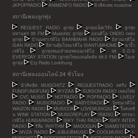
JKPOPRADIO
ANIMENFO RADIO
มิวสิคเทพ musiclnw
สถานีเพลงลูกทุ่ง
REQUEST RADIO ลูกทุ่ง
ลูกทุ่งเน็ตเวิร์ก
ลูกทุ่ง
มหานคร 95 FM
Musichitz ลูกทุ่ง
ออนดิโอ ONDIO เพลง
ลูกทุ่ง
บ้านมหาเรดิโอ BAANMAHA RADIO
อิสานเรดิโอ
ISAN RADIO
อีสานตุ้มโฮมเรดิโอ ISANTUMHOME
นางิ้ว
เรดิโอ
ลูกทุ่งหมอลำดอทคอมเรดิโอ
98 E-D-S
EVERYDAY STATION (ลูกทุ่งไทยแลนด์พลัส 88.5 FM)
โอเค
ลูกทุ่ง
Ezy Radio Lookthung
สถานีเพลงออนไลน์ 24 ชั่วโมง
มิวสิคฮิต MUSICHITZ
REQUESTRADIO สตริง
FUNGFUNGFUNG
IKYZAA
SUKSON RADIO เพลงไทย
CVC MUSIC
NOTRADIO
POPRADIO
LIVELY
RADIO
MUSICRADIO
SABYERADIO
วัยซนเรดิโอ
WAIZON RADIO
MUSICOK
LOVEMUSIC2U
วิ้งสเตชั่
น WINK STATION
MUSICREPLAY
IRADIO
หรรษา
เรดิโอ HUNSARADIO
ISKY THAI RADIO
ISKY INTER
RADIO
ริทึ่ม RHYTHM
MADOGUN
SIAMSTATION
MVZA RADIO
JUBJUBMUSIC
COOLMUSIC
I-
MUSICHITZ
SOGOODSTATION
JOODJOOD RADIO