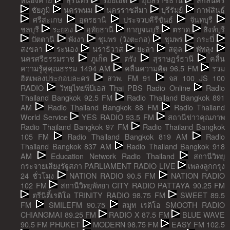
ชัยภูมิ
นครพนม
นครราชสีมา
บุรีรัมย์
กาฬสินธุ์
ศรีสะเกษ
อุดรธานี
ประจวบคีรีขันธ์
จันทบุรี
ชลบุรี
ระยอง
อุทัยธานี
กาญจนบุรี
ตราด
สิงห์บุรี
ปัตตานี
พังงา
ชุมพร (วังตะกอ)
ชุมพร
กระบี่
สงขลา
ระนอง
นราธิวาส
ยะลา
สตูล
พัทลุง
นครศรีธรรมราช
ภูเก็ต
ตรัง
สุราษฎร์ธานี
คลื่น
ความรู้คู่คุณธรรม 1494 AM
คลื่นความคิด 96.5 FM
รวม
ฮิตเพลงประกอบละคร
สวพ. FM 91
จส 100 JS 100
RADIO
วิทยุไทยพีบีเอส Thai PBS Radio Online
Radio
Thailand Bangkok 92.5 FM
Radio Thailand Bangkok 891
AM
Radio Thailand Bangkok 88 FM
Radio Thailand
World Service
YES RADIO 93.5 FM
สถานีข่าวคุณภาพ
Radio Thailand Bangkok 97 FM
Radio Thailand Bangkok
105 FM
Radio Thailand Bangkok 819 AM
Radio
Thailand Bangkok 837 AM
Radio Thailand Bangkok 918
AM
Education Network Radio Thailand
สถานีวิทยุ
กระจายเสียงรัฐสภา PARLIAMENT RADIO LIVE
เพลงลูกกรุง
24 ชั่วโมง
NATION RADIO 90.5 FM
NATION RADIO
102 FM
สถานีวิทยุพัทยา CITY RADIO PATTAYA 90.25 FM
ตรีนิตี้เรดิโอ TRINITY RADIO 98.75 FM
SWEET 89.5
FM
SMILEFM 90.75
สมูท เรดิโอ SMOOTH RADIO
CHIANGMAI 89.25 FM
RADIO X 87.5 FM
BLUE WAVE
90.5 FM PHUKET
MODERN 98.75 FM
EASY FM 102.5