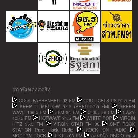
สถานีเพลงสตริง
COOL FAHRENHEIT 93 FM
COOL CELSIUS 91.5 FM
KEEP IT MELLOW 97.5 (SEED 97.5 FM)
GREEN
WAVE 106.5 FM
EFM 94 FM
CHILL 89 FM
EAZY
105.5 FM
HOTWAVE 91.5 FM
WHITE POP
VIRGIN
HITZ 95.5 FM
VIRGIN STAR FM 98
SMF ROCK
STATION Pure Rock Radio
ROCK ON RADIO
MODERN ROCK
LIKE 103 FM
ออนดิโอ ONDIO เพลง