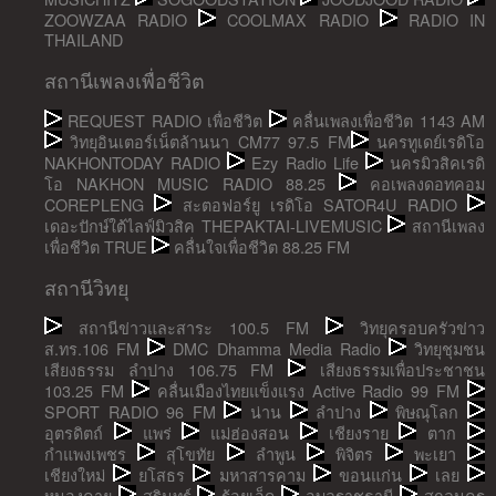
ZOOWZAA RADIO
COOLMAX RADIO
RADIO IN
THAILAND
สถานีเพลงเพื่อชีวิต
REQUEST RADIO เพื่อชีวิต
คลื่นเพลงเพื่อชีวิต 1143 AM
วิทยุอินเตอร์เน็ตล้านนา CM77 97.5 FM
นครทูเดย์เรดิโอ
NAKHONTODAY RADIO
Ezy Radio Life
นครมิวสิคเรดิ
โอ NAKHON MUSIC RADIO 88.25
คอเพลงดอทคอม
COREPLENG
สะตอฟอร์ยู เรดิโอ SATOR4U RADIO
เดอะปักษ์ใต้ไลฟ์มิวสิค THEPAKTAI-LIVEMUSIC
สถานีเพลง
เพื่อชีวิต TRUE
คลื่นใจเพื่อชีวิต 88.25 FM
สถานีวิทยุ
สถานีข่าวและสาระ 100.5 FM
วิทยุครอบครัวข่าว
ส.ทร.106 FM
DMC Dhamma Media Radio
วิทยุชุมชน
เสียงธรรม ลำปาง 106.75 FM
เสียงธรรมเพื่อประชาชน
103.25 FM
คลื่นเมืองไทยแข็งแรง Active Radio 99 FM
SPORT RADIO 96 FM
น่าน
ลำปาง
พิษณุโลก
อุตรดิตถ์
แพร่
แม่ฮ่องสอน
เชียงราย
ตาก
กำแพงเพชร
สุโขทัย
ลำพูน
พิจิตร
พะเยา
เชียงใหม่
ยโสธร
มหาสารคาม
ขอนแก่น
เลย
หนองคาย
สุรินทร์
ร้อยเอ็ด
อุบลราชธานี
สกลนคร