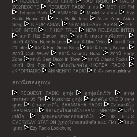
REQUEST RADIO แดนซ์
RAD RADIO
RADIO
ZO2RECORD
REQUEST RADIO สากล
MET 107 FM
Tofupop Radio
ANIMEOX
Musichitz สากล
Ezy
Radio House ผับ
Ezy Radio Inter
Asian Zone Asian
Song
K-POP ASIAN
NEW RELEASE ASIAN
HIP-
HOP INTER
HIP-HOP TRUE
NEW RELEASE INTER
สถานี Hitz Station Inter
สถานี เพลงสากลฟังเพราะ
สถานี All You Need Is Love
สถานี Diva Voice
สถานี Top
20 Inter
สถานี Feel Good Song
สถานี Lonely Season
สถานี Club WOW
สถานี Country Road
สถานี Party
Zone
สถานี Best Disco In Town
สถานี Classic Rocks
สถานี Brit Pop
ไอโคเรียเรดิโอ IKOREA RADIO
JKPOPRADIO
ANIMENFO RADIO
มิวสิคเทพ musiclnw
สถานีเพลงลูกทุ่ง
REQUEST RADIO ลูกทุ่ง
ลูกทุ่งเน็ตเวิร์ก
ลูกทุ่ง
มหานคร 95 FM
Musichitz ลูกทุ่ง
ออนดิโอ ONDIO เพลง
ลูกทุ่ง
บ้านมหาเรดิโอ BAANMAHA RADIO
อิสานเรดิโอ
ISAN RADIO
อีสานตุ้มโฮมเรดิโอ ISANTUMHOME
นางิ้ว
เรดิโอ
ลูกทุ่งหมอลำดอทคอมเรดิโอ
98 E-D-S
EVERYDAY STATION (ลูกทุ่งไทยแลนด์พลัส 88.5 FM)
โอเค
ลูกทุ่ง
Ezy Radio Lookthung