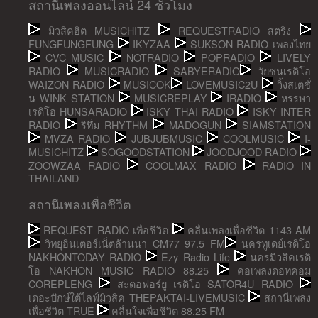
สถานีเพลงออนไลน์ 24 ชั่วโมง
มิวสิคฮิต MUSICHITZ
REQUESTRADIO สตริง
FUNGFUNGFUNG
IKYZAA
SUKSON RADIO เพลงไทย
CVC MUSIC
NOTRADIO
POPRADIO
LIVELY
RADIO
MUSICRADIO
SABYERADIO
วัยซนเรดิโอ
WAIZON RADIO
MUSICOK
LOVEMUSIC2U
วิ้งสเตชั่
น WINK STATION
MUSICREPLAY
IRADIO
หรรษา
เรดิโอ HUNSARADIO
ISKY THAI RADIO
ISKY INTER
RADIO
ริทึ่ม RHYTHM
MADOGUN
SIAMSTATION
MVZA RADIO
JUBJUBMUSIC
COOLMUSIC
I-
MUSICHITZ
SOGOODSTATION
JOODJOOD RADIO
ZOOWZAA RADIO
COOLMAX RADIO
RADIO IN
THAILAND
สถานีเพลงเพื่อชีวิต
REQUEST RADIO เพื่อชีวิต
คลื่นเพลงเพื่อชีวิต 1143 AM
วิทยุอินเตอร์เน็ตล้านนา CM77 97.5 FM
นครทูเดย์เรดิโอ
NAKHONTODAY RADIO
Ezy Radio Life
นครมิวสิคเรดิ
โอ NAKHON MUSIC RADIO 88.25
คอเพลงดอทคอม
COREPLENG
สะตอฟอร์ยู เรดิโอ SATOR4U RADIO
เดอะปักษ์ใต้ไลฟ์มิวสิค THEPAKTAI-LIVEMUSIC
สถานีเพลง
เพื่อชีวิต TRUE
คลื่นใจเพื่อชีวิต 88.25 FM