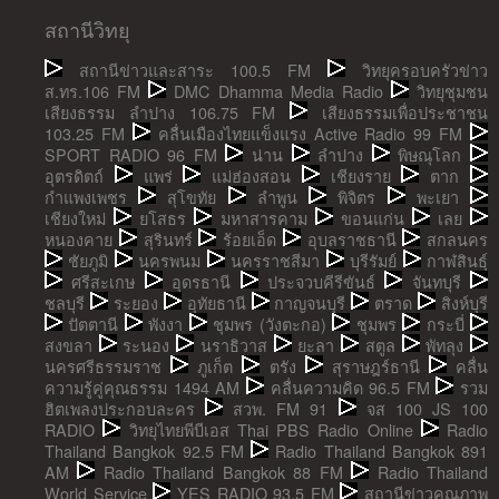
สถานีวิทยุ
สถานีข่าวและสาระ 100.5 FM
วิทยุครอบครัวข่าว
ส.ทร.106 FM
DMC Dhamma Media Radio
วิทยุชุมชน
เสียงธรรม ลำปาง 106.75 FM
เสียงธรรมเพื่อประชาชน
103.25 FM
คลื่นเมืองไทยแข็งแรง Active Radio 99 FM
SPORT RADIO 96 FM
น่าน
ลำปาง
พิษณุโลก
อุตรดิตถ์
แพร่
แม่ฮ่องสอน
เชียงราย
ตาก
กำแพงเพชร
สุโขทัย
ลำพูน
พิจิตร
พะเยา
เชียงใหม่
ยโสธร
มหาสารคาม
ขอนแก่น
เลย
หนองคาย
สุรินทร์
ร้อยเอ็ด
อุบลราชธานี
สกลนคร
ชัยภูมิ
นครพนม
นครราชสีมา
บุรีรัมย์
กาฬสินธุ์
ศรีสะเกษ
อุดรธานี
ประจวบคีรีขันธ์
จันทบุรี
ชลบุรี
ระยอง
อุทัยธานี
กาญจนบุรี
ตราด
สิงห์บุรี
ปัตตานี
พังงา
ชุมพร (วังตะกอ)
ชุมพร
กระบี่
สงขลา
ระนอง
นราธิวาส
ยะลา
สตูล
พัทลุง
นครศรีธรรมราช
ภูเก็ต
ตรัง
สุราษฎร์ธานี
คลื่น
ความรู้คู่คุณธรรม 1494 AM
คลื่นความคิด 96.5 FM
รวม
ฮิตเพลงประกอบละคร
สวพ. FM 91
จส 100 JS 100
RADIO
วิทยุไทยพีบีเอส Thai PBS Radio Online
Radio
Thailand Bangkok 92.5 FM
Radio Thailand Bangkok 891
AM
Radio Thailand Bangkok 88 FM
Radio Thailand
World Service
YES RADIO 93.5 FM
สถานีข่าวคุณภาพ