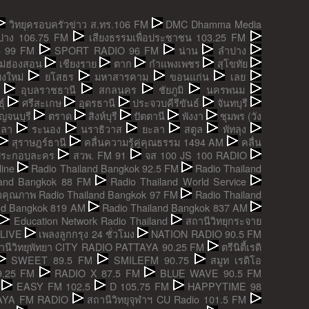
วิทยุครอบครัวข่าว ส.ทร.106 FM
DMC Dhamma Media
ำปาง 106.75 FM
เสียงธรรมเพื่อประชาชน 103.25 FM
io 99 FM
SPORT RADIO 96 FM
น่าน
ลำปาง
ม่ฮ่องสอน
เชียงราย
ตาก
กำแพงเพชร
สุโขทัย
ยงใหม่
ยโสธร
มหาสารคาม
ขอนแก่น
เลย
อุบลราชธานี
สกลนคร
ชัยภูมิ
นครพนม
ุ์
ศรีสะเกษ
อุดรธานี
ประจวบคีรีขันธ์
จันทบุรี
ญจนบุรี
ตราด
สิงห์บุรี
ปัตตานี
พังงา
ชุมพร (วัง
ขลา
ระนอง
นราธิวาส
ยะลา
สตูล
พัทลุง
สุราษฎร์ธานี
คลื่นความรู้คู่คุณธรรม 1494 AM
คลื่น
ประกอบละคร
สวพ. FM 91
จส 100 JS 100 RADIO
line
Radio Thailand Bangkok 92.5 FM
Radio Thailand
land Bangkok 88 FM
Radio Thailand World Service
วคุณภาพ Radio Thailand Bangkok 97 FM
Radio Thailand
and Bangkok 819 AM
Radio Thailand Bangkok 837 AM
Education Network Radio Thailand
สถานีวิทยุกระจาย
 LIVE
เพลงลูกกรุง 24 ชั่วโมง
NATION RADIO 90.5 FM
านีวิทยุพัทยา CITY RADIO PATTAYA 90.25 FM
ตรีนิตี้เรดิ
SWEET 89.5 FM
SMILEFM 90.75
สมูท เรดิโอ
.25 FM
RADIO X 87.5 FM
BLUE WAVE 90.5 FM
EASY FM 102.5
D 105.75 FM
HAPPYTIME 98
AYA FM RADIO
สถานีวิทยุจุฬาฯ CU Radio 101.5 FM