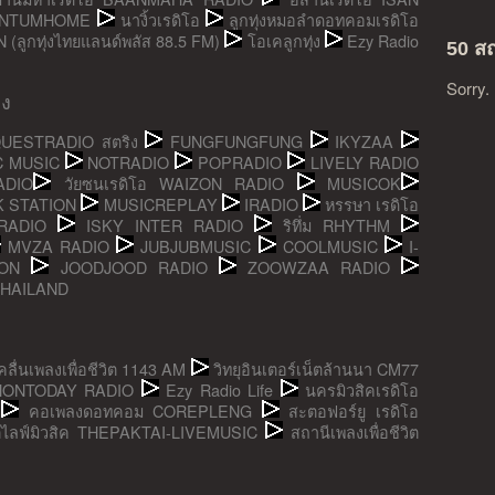
ISANTUMHOME
นางิ้วเรดิโอ
ลูกทุ่งหมอลำดอทคอมเรดิโอ
ลูกทุ่งไทยแลนด์พลัส 88.5 FM)
โอเคลูกทุ่ง
Ezy Radio
50 ส
Sorry. 
มง
UESTRADIO สตริง
FUNGFUNGFUNG
IKYZAA
C MUSIC
NOTRADIO
POPRADIO
LIVELY RADIO
ADIO
วัยซนเรดิโอ WAIZON RADIO
MUSICOK
INK STATION
MUSICREPLAY
IRADIO
หรรษา เรดิโอ
RADIO
ISKY INTER RADIO
ริทึ่ม RHYTHM
MVZA RADIO
JUBJUBMUSIC
COOLMUSIC
I-
ON
JOODJOOD RADIO
ZOOWZAA RADIO
THAILAND
คลื่นเพลงเพื่อชีวิต 1143 AM
วิทยุอินเตอร์เน็ตล้านนา CM77
AKHONTODAY RADIO
Ezy Radio Life
นครมิวสิคเรดิโอ
คอเพลงดอทคอม COREPLENG
สะตอฟอร์ยู เรดิโอ
ต้ไลฟ์มิวสิค THEPAKTAI-LIVEMUSIC
สถานีเพลงเพื่อชีวิต
M