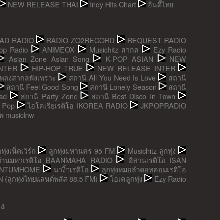
NEW RELEASE THAI
Indy Hits Chart
อินดี้ไทย
AD RADIO
RADIO ZO2RECORD
REQUEST RADIO
op Radio
ANIMEOX
Musichitz สากล
Ezy Radio
Asian Zone Asian Song
K-POP ASIAN
NEW
INTER
HIP-HOP TRUE
NEW RELEASE INTER
เพลงสากลฟังเพราะ
สถานี All You Need Is Love
สถานี
สถานี Feel Good Song
สถานี Lonely Season
สถานี
ad
สถานี Party Zone
สถานี Best Disco In Town
t Pop
ไอโคเรียเรดิโอ IKOREA RADIO
JKPOPRADIO
ทพ musiclnw
กทุ่งเน็ตเวิร์ก
ลูกทุ่งมหานคร 95 FM
Musichitz ลูกทุ่ง
บ้านมหาเรดิโอ BAANMAHA RADIO
อิสานเรดิโอ ISAN
ISANTUMHOME
นางิ้วเรดิโอ
ลูกทุ่งหมอลำดอทคอมเรดิโอ
ลูกทุ่งไทยแลนด์พลัส 88.5 FM)
โอเคลูกทุ่ง
Ezy Radio
มง