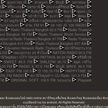
อุบลราชธานี
สกลนคร
ชัยภูมิ
นครพนม
ุ์
ศรีสะเกษ
อุดรธานี
ประจวบคีรีขันธ์
จันทบุรี
ญจนบุรี
ตราด
สิงห์บุรี
ปัตตานี
พังงา
ชุมพร (วัง
ขลา
ระนอง
นราธิวาส
ยะลา
สตูล
พัทลุง
สุราษฎร์ธานี
คลื่นความรู้คู่คุณธรรม 1494 AM
คลื่น
ประกอบละคร
สวพ. FM 91
จส 100 JS 100 RADIO
line
Radio Thailand Bangkok 92.5 FM
Radio Thailand
land Bangkok 88 FM
Radio Thailand World Service
วคุณภาพ Radio Thailand Bangkok 97 FM
Radio Thailand
and Bangkok 819 AM
Radio Thailand Bangkok 837 AM
Education Network Radio Thailand
สถานีวิทยุกระจาย
 LIVE
เพลงลูกกรุง 24 ชั่วโมง
NATION RADIO 90.5 FM
านีวิทยุพัทยา CITY RADIO PATTAYA 90.25 FM
ตรีนิตี้เรดิ
SWEET 89.5 FM
SMILEFM 90.75
สมูท เรดิโอ
.25 FM
RADIO X 87.5 FM
BLUE WAVE 90.5 FM
EASY FM 102.5
D 105.75 FM
HAPPYTIME 98
AYA FM RADIO
สถานีวิทยุจุฬาฯ CU Radio 101.5 FM
 FM
ORIGINAL SOFT 106.5 FM ขอนแก่น
Playpark
งเพลง ฟังเพลงออนไลน์ radio online สถานีวิทยุ คลื่นวิทยุ ฟังเพลงวิทยุ ฟังเพลงต่อเนื่อง ฟ
แบบปิดหน้าจอ ios android
. All Rights Reserved.
งบทเพลงเท่านั้น มิได้จัดให้มีการดาวน์โหลดเพลง หรือละเมิดลิขสิทธิ์ใดๆทั้งสิ้น หากต