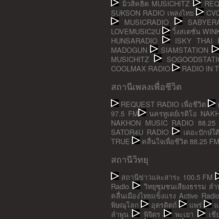
มิวสิคฮิต MUSICHITZ
REQ
SUKSON RADIO เพลงไทย
CV
MUSICRADIO
SABYER
LOVEMUSIC2U
วิ้งสเตชั่น W
HUNSARADIO
ISKY THAI 
MADOGUN
SIAMSTATION
MUSICHITZ
SOGOODSTATI
COOLMAX RADIO
RADIO IN 
สถานีเพลงเพื่อชีวิต
REQUEST RADIO เพื่อชีวิต
97.5 FM
นครทูเดย์เรดิโอ N
NAKHON MUSIC RADIO 88.25
SATOR4U RADIO
เดอะปักษ์ใ
TRUE
คลื่นใจเพื่อชีวิต 88.25 F
สถานีวิทยุ
สถานีข่าวและสาระ 100.5 FM
Radio
วิทยุชุมชนเสียงธรรม ล
คลื่นเมืองไทยแข็งแรง Active Rad
พิษณุโลก
อุตรดิตถ์
แพร่
แ
ลำพูน
พิจิตร
พะเยา
เชี