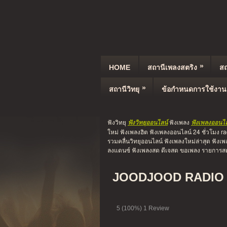
»
HOME
สถานีเพลงสตริง
ส
»
สถานีวิทยุ
ข้อกำหนดการใช้งาน
ฟังวิทยุ
ฟังเพลง
ฟังวิทยุออนไลน์
ฟังเพลงออนไล
ใหม่ ฟังเพลงฮิต ฟังเพลงออนไลน์ 24 ชั่วโมง r
รวมคลื่นวิทยุออนไลน์ ฟังเพลงใหม่ล่าสุด ฟังเพล
ลงแดนซ์ ฟังเพลงสด ดีเจสด ขอเพลง รายการสด
JOODJOOD RADIO
5
(100%)
1
Review