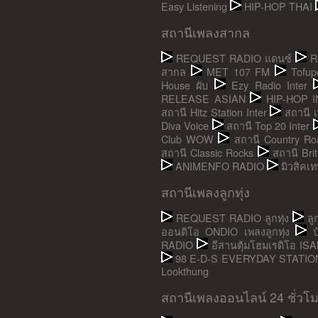
Easy Listening
HIP-HOP THAI
สถานีเพลงสากล
REQUEST RADIO แดนซ์
R
สากล
MET 107 FM
Tofup
House ผับ
Ezy Radio Inter
RELEASE ASIAN
HIP-HOP 
สถานี Hitz Station Inter
สถานี 
Diva Voice
สถานี Top 20 Inter
Club WOW
สถานี Country Ro
สถานี Classic Rocks
สถานี Bri
ANIMENFO RADIO
มิวสิคเ
สถานีเพลงลูกทุ่ง
REQUEST RADIO ลูกทุ่ง
ลู
ออนดิโอ ONDIO เพลงลูกทุ่ง
RADIO
อีสานตุ้มโฮมเรดิโอ 
98 E-D-S EVERYDAY STATION (
Lookthung
สถานีเพลงออนไลน์ 24 ชั่วโ