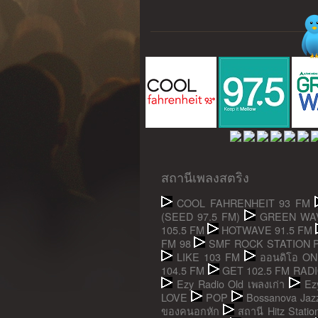
สถานีเพลงสตริง
COOL FAHRENHEIT 93 FM
(SEED 97.5 FM)
GREEN WAV
105.5 FM
HOTWAVE 91.5 FM
FM 98
SMF ROCK STATION Pu
LIKE 103 FM
ออนดิโอ OND
104.5 FM
GET 102.5 FM RAD
Ezy Radio Old เพลงเก่า
Ez
LOVE
POP
Bossanova Jaz
ของคนอกหัก
สถานี Hitz Station