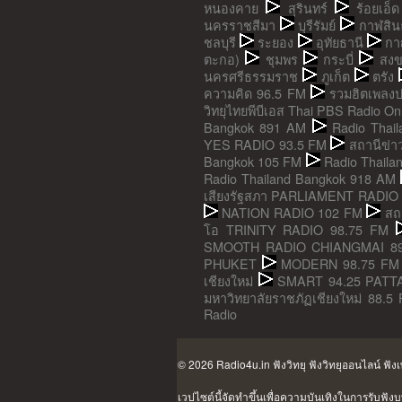
หนองคาย
สุรินทร์
ร้อยเอ็ด
นครราชสีมา
บุรีรัมย์
กาฬสินธ
ชลบุรี
ระยอง
อุทัยธานี
กา
ตะกอ)
ชุมพร
กระบี่
สง
นครศรีธรรมราช
ภูเก็ต
ตรัง
ความคิด 96.5 FM
รวมฮิตเพลง
วิทยุไทยพีบีเอส Thai PBS Radio On
Bangkok 891 AM
Radio Thai
YES RADIO 93.5 FM
สถานีข่า
Bangkok 105 FM
Radio Thail
Radio Thailand Bangkok 918 AM
เสียงรัฐสภา PARLIAMENT RADIO
NATION RADIO 102 FM
สถ
โอ TRINITY RADIO 98.75 FM
SMOOTH RADIO CHIANGMAI 89
PHUKET
MODERN 98.75 FM
เชียงใหม่
SMART 94.25 PATT
มหาวิทยาลัยราชภัฏเชียงใหม่ 88.5
Radio
© 2026 Radio4u.in
ฟังวิทยุ ฟังวิทยุออนไลน์ ฟั
เวปไซต์นี้จัดทำขึ้นเพื่อความบันเทิงในการรับฟั