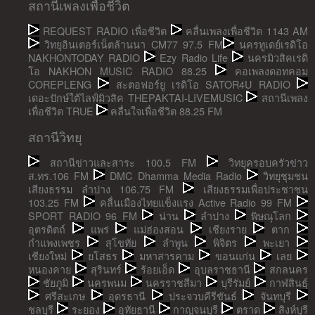
สถานีเพลงเพื่อชีวิต
REQUEST RADIO เพื่อชีวิต
คลื่นเพลงเพื่อชีวิต 1143 AM
วิทยุอินเตอร์เน็ตล้านนา CM77 97.5 FM
นครทูเดย์เรดิโอ
NAKHONTODAY RADIO
Ezy Radio Life
นครมิวสิคเรดิ
โอ NAKHON MUSIC RADIO 88.25
คอเพลงดอทคอม
COREPLENG
สะตอฟอร์ยู เรดิโอ SATOR4U RADIO
เดอะปักษ์ใต้ไลฟ์มิวสิค THEPAKTAI-LIVEMUSIC
สถานีเพลง
เพื่อชีวิต TRUE
คลื่นใจเพื่อชีวิต 88.25 FM
สถานีวิทยุ
สถานีข่าวและสาระ 100.5 FM
วิทยุครอบครัวข่าว
ส.ทร.106 FM
DMC Dhamma Media Radio
วิทยุชุมชน
เสียงธรรม ลำปาง 106.75 FM
เสียงธรรมเพื่อประชาชน
103.25 FM
คลื่นเมืองไทยแข็งแรง Active Radio 99 FM
SPORT RADIO 96 FM
น่าน
ลำปาง
พิษณุโลก
อุตรดิตถ์
แพร่
แม่ฮ่องสอน
เชียงราย
ตาก
กำแพงเพชร
สุโขทัย
ลำพูน
พิจิตร
พะเยา
เชียงใหม่
ยโสธร
มหาสารคาม
ขอนแก่น
เลย
หนองคาย
สุรินทร์
ร้อยเอ็ด
อุบลราชธานี
สกลนคร
ชัยภูมิ
นครพนม
นครราชสีมา
บุรีรัมย์
กาฬสินธุ์
ศรีสะเกษ
อุดรธานี
ประจวบคีรีขันธ์
จันทบุรี
ชลบุรี
ระยอง
อุทัยธานี
กาญจนบุรี
ตราด
สิงห์บุรี