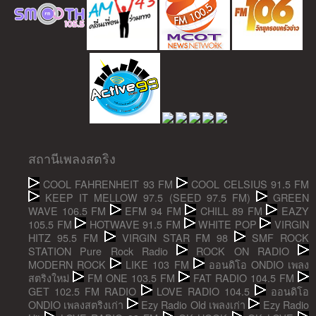
สถานีเพลงสตริง
COOL FAHRENHEIT 93 FM
COOL CELSIUS 91.5 FM
KEEP IT MELLOW 97.5 (SEED 97.5 FM)
GREEN
WAVE 106.5 FM
EFM 94 FM
CHILL 89 FM
EAZY
105.5 FM
HOTWAVE 91.5 FM
WHITE POP
VIRGIN
HITZ 95.5 FM
VIRGIN STAR FM 98
SMF ROCK
STATION Pure Rock Radio
ROCK ON RADIO
MODERN ROCK
LIKE 103 FM
ออนดิโอ ONDIO เพลง
สตริงใหม่
FM ONE 103.5 FM
FAT RADIO 104.5 FM
GET 102.5 FM RADIO
LOVE RADIO 104.5
ออนดิโอ
ONDIO เพลงสตริงเก่า
Ezy Radio Old เพลงเก่า
Ezy Radio