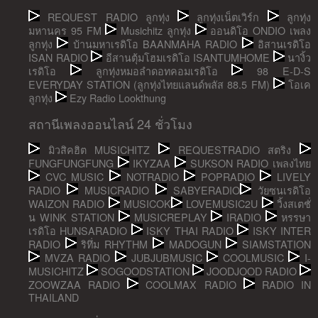
REQUEST RADIO ลูกทุ่ง
ลูกทุ่งเน็ตเวิร์ก
ลูกทุ่ง
มหานคร 95 FM
Musichitz ลูกทุ่ง
ออนดิโอ ONDIO เพลง
ลูกทุ่ง
บ้านมหาเรดิโอ BAANMAHA RADIO
อิสานเรดิโอ
ISAN RADIO
อีสานตุ้มโฮมเรดิโอ ISANTUMHOME
นางิ้ว
เรดิโอ
ลูกทุ่งหมอลำดอทคอมเรดิโอ
98 E-D-S
EVERYDAY STATION (ลูกทุ่งไทยแลนด์พลัส 88.5 FM)
โอเค
ลูกทุ่ง
Ezy Radio Lookthung
สถานีเพลงออนไลน์ 24 ชั่วโมง
มิวสิคฮิต MUSICHITZ
REQUESTRADIO สตริง
FUNGFUNGFUNG
IKYZAA
SUKSON RADIO เพลงไทย
CVC MUSIC
NOTRADIO
POPRADIO
LIVELY
RADIO
MUSICRADIO
SABYERADIO
วัยซนเรดิโอ
WAIZON RADIO
MUSICOK
LOVEMUSIC2U
วิ้งสเตชั่
น WINK STATION
MUSICREPLAY
IRADIO
หรรษา
เรดิโอ HUNSARADIO
ISKY THAI RADIO
ISKY INTER
RADIO
ริทึ่ม RHYTHM
MADOGUN
SIAMSTATION
MVZA RADIO
JUBJUBMUSIC
COOLMUSIC
I-
MUSICHITZ
SOGOODSTATION
JOODJOOD RADIO
ZOOWZAA RADIO
COOLMAX RADIO
RADIO IN
THAILAND