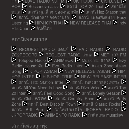
Hit
LOVE RADIO 93 FM
OK HOOK
OK LOVE
POP
Bossanova Jazz
สถานี TOP 20 Thai
สถานีไป
ทะเล
สถานี มุมเล็กๆ ของคนอกหัก
สถานี Hitz Station thai
สถานี ห้วงเวลาของความรัก
สถานี เพลงฟังสบาย Easy
Listening
HIP-HOP THAI
NEW RELEASE THAI
Indy
Hits Chart
อินดี้ไทย
สถานีเพลงสากล
REQUEST RADIO แดนซ์
RAD RADIO
RADIO
ZO2RECORD
REQUEST RADIO สากล
MET 107 FM
Tofupop Radio
ANIMEOX
Musichitz สากล
Ezy
Radio House ผับ
Ezy Radio Inter
Asian Zone Asian
Song
K-POP ASIAN
NEW RELEASE ASIAN
HIP-
HOP INTER
HIP-HOP TRUE
NEW RELEASE INTER
สถานี Hitz Station Inter
สถานี เพลงสากลฟังเพราะ
สถานี All You Need Is Love
สถานี Diva Voice
สถานี Top
20 Inter
สถานี Feel Good Song
สถานี Lonely Season
สถานี Club WOW
สถานี Country Road
สถานี Party
Zone
สถานี Best Disco In Town
สถานี Classic Rocks
สถานี Brit Pop
ไอโคเรียเรดิโอ IKOREA RADIO
JKPOPRADIO
ANIMENFO RADIO
มิวสิคเทพ musiclnw
สถานีเพลงลูกทุ่ง