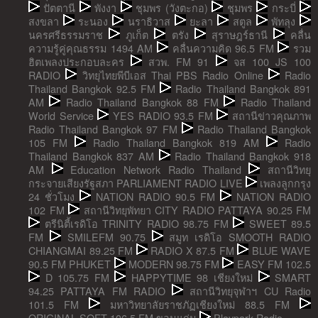
ปัตตานี
พังงา
ชุมพร (วังตะกอ)
ชุมพร
กระบี่
สงขลา
ระนอง
นราธิวาส
ยะลา
สตูล
พัทลุง
นครศรีธรรมราช
ภูเก็ต
ตรัง
สุราษฎร์ธานี
คลื่น
ความรู้คู่คุณธรรม 1494 AM
คลื่นความคิด 96.5 FM
รวม
ฮิตเพลงประกอบละคร
สวพ. FM 91
จส 100 JS 100
RADIO
วิทยุไทยพีบีเอส Thai PBS Radio Online
Radio
Thailand Bangkok 92.5 FM
Radio Thailand Bangkok 891
AM
Radio Thailand Bangkok 88 FM
Radio Thailand
World Service
YES RADIO 93.5 FM
สถานีข่าวคุณภาพ
Radio Thailand Bangkok 97 FM
Radio Thailand Bangkok
105 FM
Radio Thailand Bangkok 819 AM
Radio
Thailand Bangkok 837 AM
Radio Thailand Bangkok 918
AM
Education Network Radio Thailand
สถานีวิทยุ
กระจายเสียงรัฐสภา PARLIAMENT RADIO LIVE
เพลงลูกกรุง
24 ชั่วโมง
NATION RADIO 90.5 FM
NATION RADIO
102 FM
สถานีวิทยุพัทยา CITY RADIO PATTAYA 90.25 FM
ตรีนิตี้เรดิโอ TRINITY RADIO 98.75 FM
SWEET 89.5
FM
SMILEFM 90.75
สมูท เรดิโอ SMOOTH RADIO
CHIANGMAI 89.25 FM
RADIO X 87.5 FM
BLUE WAVE
90.5 FM PHUKET
MODERN 98.75 FM
EASY FM 102.5
D 105.75 FM
HAPPYTIME 98 เชียงใหม่
SMART
94.25 PATTAYA FM RADIO
สถานีวิทยุจุฬาฯ CU Radio
101.5 FM
มหาวิทยาลัยราชภัฏเชียงใหม่ 88.5 FM
ORIGINAL SOFT 106.5 FM ขอนแก่น
Playpark Radio