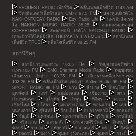
REQUEST RADIO เพื่อชีวิต
คลื่นเพลงเพื่อชีวิต 1143 AM
วิทยุอินเตอร์เน็ตล้านนา CM77 97.5 FM
นครทูเดย์เรดิโอ
NAKHONTODAY RADIO
Ezy Radio Life
นครมิวสิคเรดิ
โอ NAKHON MUSIC RADIO 88.25
คอเพลงดอทคอม
COREPLENG
สะตอฟอร์ยู เรดิโอ SATOR4U RADIO
เดอะปักษ์ใต้ไลฟ์มิวสิค THEPAKTAI-LIVEMUSIC
สถานีเพลง
เพื่อชีวิต TRUE
คลื่นใจเพื่อชีวิต 88.25 FM
สถานีวิทยุ
สถานีข่าวและสาระ 100.5 FM
วิทยุครอบครัวข่าว
ส.ทร.106 FM
DMC Dhamma Media Radio
วิทยุชุมชน
เสียงธรรม ลำปาง 106.75 FM
เสียงธรรมเพื่อประชาชน
103.25 FM
คลื่นเมืองไทยแข็งแรง Active Radio 99 FM
SPORT RADIO 96 FM
น่าน
ลำปาง
พิษณุโลก
อุตรดิตถ์
แพร่
แม่ฮ่องสอน
เชียงราย
ตาก
กำแพงเพชร
สุโขทัย
ลำพูน
พิจิตร
พะเยา
เชียงใหม่
ยโสธร
มหาสารคาม
ขอนแก่น
เลย
หนองคาย
สุรินทร์
ร้อยเอ็ด
อุบลราชธานี
สกลนคร
ชัยภูมิ
นครพนม
นครราชสีมา
บุรีรัมย์
กาฬสินธุ์
ศรีสะเกษ
อุดรธานี
ประจวบคีรีขันธ์
จันทบุรี
ชลบุรี
ระยอง
อุทัยธานี
กาญจนบุรี
ตราด
สิงห์บุรี
ปัตตานี
พังงา
ชุมพร (วังตะกอ)
ชุมพร
กระบี่