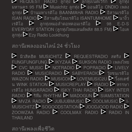
REQUEST RADIO ลูกทุ่ง
ลูกทุ่งเน็ตเวิร์ก
ลูกทุ่ง
มหานคร 95 FM
Musichitz ลูกทุ่ง
ออนดิโอ ONDIO เพลง
ลูกทุ่ง
บ้านมหาเรดิโอ BAANMAHA RADIO
อิสานเรดิโอ
ISAN RADIO
อีสานตุ้มโฮมเรดิโอ ISANTUMHOME
นางิ้ว
เรดิโอ
ลูกทุ่งหมอลำดอทคอมเรดิโอ
98 E-D-S
EVERYDAY STATION (ลูกทุ่งไทยแลนด์พลัส 88.5 FM)
โอเค
ลูกทุ่ง
Ezy Radio Lookthung
สถานีเพลงออนไลน์ 24 ชั่วโมง
มิวสิคฮิต MUSICHITZ
REQUESTRADIO สตริง
FUNGFUNGFUNG
IKYZAA
SUKSON RADIO เพลงไทย
CVC MUSIC
NOTRADIO
POPRADIO
LIVELY
RADIO
MUSICRADIO
SABYERADIO
วัยซนเรดิโอ
WAIZON RADIO
MUSICOK
LOVEMUSIC2U
วิ้งสเตชั่
น WINK STATION
MUSICREPLAY
IRADIO
หรรษา
เรดิโอ HUNSARADIO
ISKY THAI RADIO
ISKY INTER
RADIO
ริทึ่ม RHYTHM
MADOGUN
SIAMSTATION
MVZA RADIO
JUBJUBMUSIC
COOLMUSIC
I-
MUSICHITZ
SOGOODSTATION
JOODJOOD RADIO
ZOOWZAA RADIO
COOLMAX RADIO
RADIO IN
THAILAND
สถานีเพลงเพื่อชีวิต