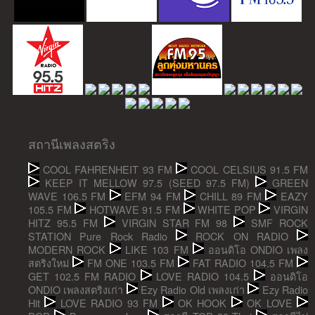
สถานีเพลงสตริง
COOL FAHRENHEIT 93 FM
COOL CELSIUS 91.5 FM
KEEP IT MELLOW 97.5 (SEED 97.5 FM)
GREEN
WAVE 106.5 FM
EFM 94 FM
CHILL 89 FM
EAZY
105.5 FM
HOTWAVE 91.5 FM
WHITE POP
VIRGIN
HITZ 95.5 FM
VIRGIN STAR FM 98
SMF ROCK
STATION Pure Rock Radio
ROCK ON RADIO
MODERN ROCK
LIKE 103 FM
ออนดิโอ ONDIO เพลง
สตริงใหม่
FM ONE 103.5 FM
FAT RADIO 104.5 FM
GET 102.5 FM RADIO
LOVE RADIO 104.5
ออนดิโอ
ONDIO เพลงสตริงเก่า
Ezy Radio Old เพลงเก่า
Ezy Radio
Hit
LOVE RADIO 93 FM
OK HOOK
OK LOVE