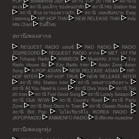
POP
Bossanova Jazz
สถานี TOP 20 Thai
สถานีไป
ทะเล
สถานี มุมเล็กๆ ของคนอกหัก
สถานี Hitz Station thai
สถานี ห้วงเวลาของความรัก
สถานี เพลงฟังสบาย Easy
Listening
HIP-HOP THAI
NEW RELEASE THAI
Indy
Hits Chart
อินดี้ไทย
สถานีเพลงสากล
REQUEST RADIO แดนซ์
RAD RADIO
RADIO
ZO2RECORD
REQUEST RADIO สากล
MET 107 FM
Tofupop Radio
ANIMEOX
Musichitz สากล
Ezy
Radio House ผับ
Ezy Radio Inter
Asian Zone Asian
Song
K-POP ASIAN
NEW RELEASE ASIAN
HIP-
HOP INTER
HIP-HOP TRUE
NEW RELEASE INTER
สถานี Hitz Station Inter
สถานี เพลงสากลฟังเพราะ
สถานี All You Need Is Love
สถานี Diva Voice
สถานี Top
20 Inter
สถานี Feel Good Song
สถานี Lonely Season
สถานี Club WOW
สถานี Country Road
สถานี Party
Zone
สถานี Best Disco In Town
สถานี Classic Rocks
สถานี Brit Pop
ไอโคเรียเรดิโอ IKOREA RADIO
JKPOPRADIO
ANIMENFO RADIO
มิวสิคเทพ musiclnw
สถานีเพลงลูกทุ่ง