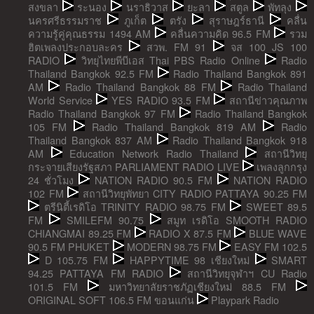
สงขลา
ระนอง
นราธิวาส
ยะลา
สตูล
พัทลุง
นครศรีธรรมราช
ภูเก็ต
ตรัง
สุราษฎร์ธานี
คลื่น
ความรู้คู่คุณธรรม 1494 AM
คลื่นความคิด 96.5 FM
รวม
ฮิตเพลงประกอบละคร
สวพ. FM 91
จส 100 JS 100
RADIO
วิทยุไทยพีบีเอส Thai PBS Radio Online
Radio
Thailand Bangkok 92.5 FM
Radio Thailand Bangkok 891
AM
Radio Thailand Bangkok 88 FM
Radio Thailand
World Service
YES RADIO 93.5 FM
สถานีข่าวคุณภาพ
Radio Thailand Bangkok 97 FM
Radio Thailand Bangkok
105 FM
Radio Thailand Bangkok 819 AM
Radio
Thailand Bangkok 837 AM
Radio Thailand Bangkok 918
AM
Education Network Radio Thailand
สถานีวิทยุ
กระจายเสียงรัฐสภา PARLIAMENT RADIO LIVE
เพลงลูกกรุง
24 ชั่วโมง
NATION RADIO 90.5 FM
NATION RADIO
102 FM
สถานีวิทยุพัทยา CITY RADIO PATTAYA 90.25 FM
ตรีนิตี้เรดิโอ TRINITY RADIO 98.75 FM
SWEET 89.5
FM
SMILEFM 90.75
สมูท เรดิโอ SMOOTH RADIO
CHIANGMAI 89.25 FM
RADIO X 87.5 FM
BLUE WAVE
90.5 FM PHUKET
MODERN 98.75 FM
EASY FM 102.5
D 105.75 FM
HAPPYTIME 98 เชียงใหม่
SMART
94.25 PATTAYA FM RADIO
สถานีวิทยุจุฬาฯ CU Radio
101.5 FM
มหาวิทยาลัยราชภัฏเชียงใหม่ 88.5 FM
ORIGINAL SOFT 106.5 FM ขอนแก่น
Playpark Radio