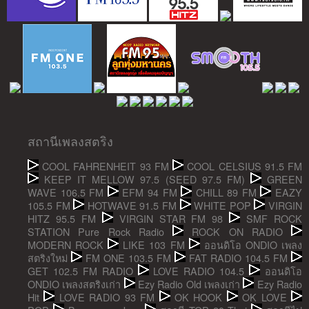
สถานีเพลงสตริง
COOL FAHRENHEIT 93 FM
COOL CELSIUS 91.5 FM
KEEP IT MELLOW 97.5 (SEED 97.5 FM)
GREEN
WAVE 106.5 FM
EFM 94 FM
CHILL 89 FM
EAZY
105.5 FM
HOTWAVE 91.5 FM
WHITE POP
VIRGIN
HITZ 95.5 FM
VIRGIN STAR FM 98
SMF ROCK
STATION Pure Rock Radio
ROCK ON RADIO
MODERN ROCK
LIKE 103 FM
ออนดิโอ ONDIO เพลง
สตริงใหม่
FM ONE 103.5 FM
FAT RADIO 104.5 FM
GET 102.5 FM RADIO
LOVE RADIO 104.5
ออนดิโอ
ONDIO เพลงสตริงเก่า
Ezy Radio Old เพลงเก่า
Ezy Radio
Hit
LOVE RADIO 93 FM
OK HOOK
OK LOVE