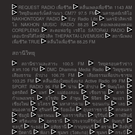
REQUEST RADIO เพื่อชีวิต
คลื่นเพลงเพื่อชีวิต 1143 AM
วิทยุอินเตอร์เน็ตล้านนา CM77 97.5 FM
นครทูเดย์เรดิโอ
NAKHONTODAY RADIO
Ezy Radio Life
นครมิวสิคเรดิ
โอ NAKHON MUSIC RADIO 88.25
คอเพลงดอทคอม
COREPLENG
สะตอฟอร์ยู เรดิโอ SATOR4U RADIO
เดอะปักษ์ใต้ไลฟ์มิวสิค THEPAKTAI-LIVEMUSIC
สถานีเพลง
เพื่อชีวิต TRUE
คลื่นใจเพื่อชีวิต 88.25 FM
สถานีวิทยุ
สถานีข่าวและสาระ 100.5 FM
วิทยุครอบครัวข่าว
ส.ทร.106 FM
DMC Dhamma Media Radio
วิทยุชุมชน
เสียงธรรม ลำปาง 106.75 FM
เสียงธรรมเพื่อประชาชน
103.25 FM
คลื่นเมืองไทยแข็งแรง Active Radio 99 FM
SPORT RADIO 96 FM
น่าน
ลำปาง
พิษณุโลก
อุตรดิตถ์
แพร่
แม่ฮ่องสอน
เชียงราย
ตาก
กำแพงเพชร
สุโขทัย
ลำพูน
พิจิตร
พะเยา
เชียงใหม่
ยโสธร
มหาสารคาม
ขอนแก่น
เลย
หนองคาย
สุรินทร์
ร้อยเอ็ด
อุบลราชธานี
สกลนคร
ชัยภูมิ
นครพนม
นครราชสีมา
บุรีรัมย์
กาฬสินธุ์
ศรีสะเกษ
อุดรธานี
ประจวบคีรีขันธ์
จันทบุรี
ชลบุรี
ระยอง
อุทัยธานี
กาญจนบุรี
ตราด
สิงห์บุรี
ปัตตานี
พังงา
ชุมพร (วังตะกอ)
ชุมพร
กระบี่