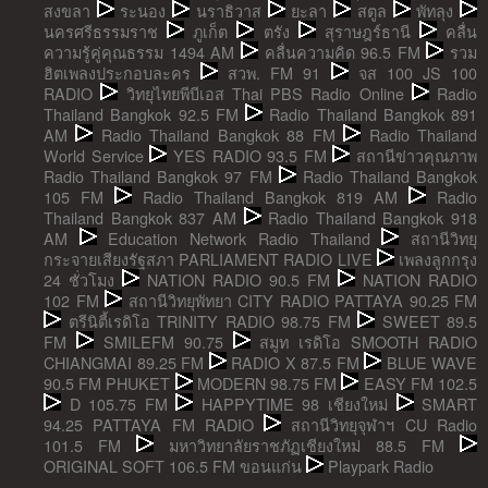
สงขลา
ระนอง
นราธิวาส
ยะลา
สตูล
พัทลุง
นครศรีธรรมราช
ภูเก็ต
ตรัง
สุราษฎร์ธานี
คลื่น
ความรู้คู่คุณธรรม 1494 AM
คลื่นความคิด 96.5 FM
รวม
ฮิตเพลงประกอบละคร
สวพ. FM 91
จส 100 JS 100
RADIO
วิทยุไทยพีบีเอส Thai PBS Radio Online
Radio
Thailand Bangkok 92.5 FM
Radio Thailand Bangkok 891
AM
Radio Thailand Bangkok 88 FM
Radio Thailand
World Service
YES RADIO 93.5 FM
สถานีข่าวคุณภาพ
Radio Thailand Bangkok 97 FM
Radio Thailand Bangkok
105 FM
Radio Thailand Bangkok 819 AM
Radio
Thailand Bangkok 837 AM
Radio Thailand Bangkok 918
AM
Education Network Radio Thailand
สถานีวิทยุ
กระจายเสียงรัฐสภา PARLIAMENT RADIO LIVE
เพลงลูกกรุง
24 ชั่วโมง
NATION RADIO 90.5 FM
NATION RADIO
102 FM
สถานีวิทยุพัทยา CITY RADIO PATTAYA 90.25 FM
ตรีนิตี้เรดิโอ TRINITY RADIO 98.75 FM
SWEET 89.5
FM
SMILEFM 90.75
สมูท เรดิโอ SMOOTH RADIO
CHIANGMAI 89.25 FM
RADIO X 87.5 FM
BLUE WAVE
90.5 FM PHUKET
MODERN 98.75 FM
EASY FM 102.5
D 105.75 FM
HAPPYTIME 98 เชียงใหม่
SMART
94.25 PATTAYA FM RADIO
สถานีวิทยุจุฬาฯ CU Radio
101.5 FM
มหาวิทยาลัยราชภัฏเชียงใหม่ 88.5 FM
ORIGINAL SOFT 106.5 FM ขอนแก่น
Playpark Radio