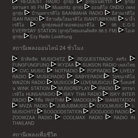
REQUEST RADIO ลูกทุ่ง
ลูกทุ่งเน็ตเวิร์ก
ลูกทุ่ง
มหานคร 95 FM
Musichitz ลูกทุ่ง
ออนดิโอ ONDIO เพลง
ลูกทุ่ง
บ้านมหาเรดิโอ BAANMAHA RADIO
อิสานเรดิโอ
ISAN RADIO
อีสานตุ้มโฮมเรดิโอ ISANTUMHOME
นางิ้ว
เรดิโอ
ลูกทุ่งหมอลำดอทคอมเรดิโอ
98 E-D-S
EVERYDAY STATION (ลูกทุ่งไทยแลนด์พลัส 88.5 FM)
โอเค
ลูกทุ่ง
Ezy Radio Lookthung
สถานีเพลงออนไลน์ 24 ชั่วโมง
มิวสิคฮิต MUSICHITZ
REQUESTRADIO สตริง
FUNGFUNGFUNG
IKYZAA
SUKSON RADIO เพลงไทย
CVC MUSIC
NOTRADIO
POPRADIO
LIVELY
RADIO
MUSICRADIO
SABYERADIO
วัยซนเรดิโอ
WAIZON RADIO
MUSICOK
LOVEMUSIC2U
วิ้งสเตชั่
น WINK STATION
MUSICREPLAY
IRADIO
หรรษา
เรดิโอ HUNSARADIO
ISKY THAI RADIO
ISKY INTER
RADIO
ริทึ่ม RHYTHM
MADOGUN
SIAMSTATION
MVZA RADIO
JUBJUBMUSIC
COOLMUSIC
I-
MUSICHITZ
SOGOODSTATION
JOODJOOD RADIO
ZOOWZAA RADIO
COOLMAX RADIO
RADIO IN
THAILAND
สถานีเพลงเพื่อชีวิต