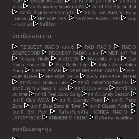
POP
Bossanova Jazz
สถานี TOP 20 Thai
สถานีไป
ทะเล
สถานี มุมเล็กๆ ของคนอกหัก
สถานี Hitz Station thai
สถานี ห้วงเวลาของความรัก
สถานี เพลงฟังสบาย Easy
Listening
HIP-HOP THAI
NEW RELEASE THAI
Indy
Hits Chart
อินดี้ไทย
สถานีเพลงสากล
REQUEST RADIO แดนซ์
RAD RADIO
RADIO
ZO2RECORD
REQUEST RADIO สากล
MET 107 FM
Tofupop Radio
ANIMEOX
Musichitz สากล
Ezy
Radio House ผับ
Ezy Radio Inter
Asian Zone Asian
Song
K-POP ASIAN
NEW RELEASE ASIAN
HIP-
HOP INTER
HIP-HOP TRUE
NEW RELEASE INTER
สถานี Hitz Station Inter
สถานี เพลงสากลฟังเพราะ
สถานี All You Need Is Love
สถานี Diva Voice
สถานี Top
20 Inter
สถานี Feel Good Song
สถานี Lonely Season
สถานี Club WOW
สถานี Country Road
สถานี Party
Zone
สถานี Best Disco In Town
สถานี Classic Rocks
สถานี Brit Pop
ไอโคเรียเรดิโอ IKOREA RADIO
JKPOPRADIO
ANIMENFO RADIO
มิวสิคเทพ musiclnw
สถานีเพลงลูกทุ่ง