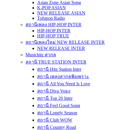
Asian Zone Asian Song
K-POP ASIAN
NEW RELEASE ASIAN
Tofupop Radio
สถานีเพลง HIP-HOP INTER
HIP-HOP INTER
HIP-HOP TRUE
สถานีเพลงใหม่ NEW RELEASE INTER
NEW RELEASE INTER
Musichitz สากล
สถานี TRUE STATION INTER
สถานี Hitz Station Inter
สถานี เพลงสากลฟังเพราะ
สถานี All You Need Is Love
สถานี Diva Voice
สถานี Top 20 Inter
สถานี Feel Good Song
สถานี Lonely Season
สถานี Club WOW
สถานี Country Road