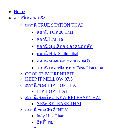
Home
สถานีเพลงสตริง
สถานี TRUE STATION THAI
สถานี TOP 20 Thai
สถานีไปทะเล
สถานี มุมเล็กๆ ของคนอกหัก
สถานี Hitz Station thai
สถานี ห้วงเวลาของความรัก
สถานี เพลงฟังสบาย Easy Listening
COOL 93 FAHRENHEIT
KEEP IT MELLOW 97.5
สถานีเพลง HIP-HOP THAI
HIP-HOP THAI
สถานีเพลงใหม่ NEW RELEASE THAI
NEW RELEASE THAI
สถานีเพลงอินดี้ INDY
Indy Hits Chart
อินดี้ไทย