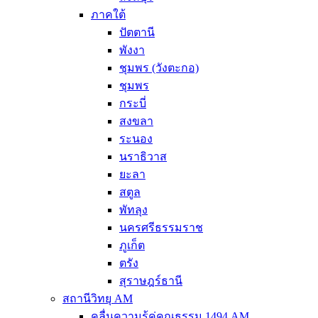
ภาคใต้
ปัตตานี
พังงา
ชุมพร (วังตะกอ)
ชุมพร
กระบี่
สงขลา
ระนอง
นราธิวาส
ยะลา
สตูล
พัทลุง
นครศรีธรรมราช
ภูเก็ต
ตรัง
สุราษฎร์ธานี
สถานีวิทยุ AM
คลื่นความรู้คู่คุณธรรม 1494 AM