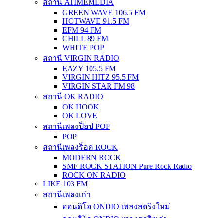
สถานี ATIMEMEDIA
GREEN WAVE 106.5 FM
HOTWAVE 91.5 FM
EFM 94 FM
CHILL 89 FM
WHITE POP
สถานี VIRGIN RADIO
EAZY 105.5 FM
VIRGIN HITZ 95.5 FM
VIRGIN STAR FM 98
สถานี OK RADIO
OK HOOK
OK LOVE
สถานีเพลงป็อป POP
POP
สถานีเพลงร็อค ROCK
MODERN ROCK
SMF ROCK STATION Pure Rock Radio
ROCK ON RADIO
LIKE 103 FM
สถานีเพลงเก่า
ออนดิโอ ONDIO เพลงสตริงใหม่