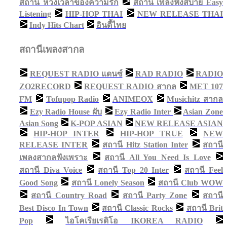
สถานี ห้วงเวลาของความรัก
สถานี เพลงฟังสบาย Easy
Listening
HIP-HOP THAI
NEW RELEASE THAI
Indy Hits Chart
อินดี้ไทย
สถานีเพลงสากล
REQUEST RADIO แดนซ์
RAD RADIO
RADIO
ZO2RECORD
REQUEST RADIO สากล
MET 107
FM
Tofupop Radio
ANIMEOX
Musichitz สากล
Ezy Radio House ผับ
Ezy Radio Inter
Asian Zone
Asian Song
K-POP ASIAN
NEW RELEASE ASIAN
HIP-HOP INTER
HIP-HOP TRUE
NEW
RELEASE INTER
สถานี Hitz Station Inter
สถานี
เพลงสากลฟังเพราะ
สถานี All You Need Is Love
สถานี Diva Voice
สถานี Top 20 Inter
สถานี Feel
Good Song
สถานี Lonely Season
สถานี Club WOW
สถานี Country Road
สถานี Party Zone
สถานี
Best Disco In Town
สถานี Classic Rocks
สถานี Brit
Pop
ไอโคเรียเรดิโอ IKOREA RADIO