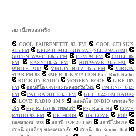
สถานีเพลงสตริง
COOL FAHRENHEIT 93 FM
COOL CELSIUS
91.5 FM
KEEP IT MELLOW 97.5 (SEED 97.5 FM)
GREEN WAVE 106.5 FM
EFM 94 FM
CHILL 89
FM
EAZY 105.5 FM
HOTWAVE 91.5 FM
WHITE POP
VIRGIN HITZ 95.5 FM
VIRGIN
STAR FM 98
SMF ROCK STATION Pure Rock Radio
ROCK ON RADIO
MODERN ROCK
LIKE 103
FM
ออนดิโอ ONDIO เพลงสตริงใหม่
FM ONE 103.5
FM
FAT RADIO 104.5 FM
GET 102.5 FM RADIO
LOVE RADIO 104.5
ออนดิโอ ONDIO เพลงสตริง
เก่า
Ezy Radio Old เพลงเก่า
Ezy Radio Hit
LOVE
RADIO 93 FM
OK HOOK
OK LOVE
POP
Bossanova Jazz
สถานี TOP 20 Thai
สถานีไปทะเล
สถานี มุมเล็กๆ ของคนอกหัก
สถานี Hitz Station thai