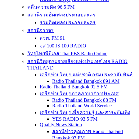
คลื่นความคิด 96.5 FM
สถานีรวมฮิตเพลงประกอบละคร
รวมฮิตเพลงประกอบละคร
สถานีจราจร
สวพ. FM 91
จส 100 JS 100 RADIO
วิทยุไทยพีบีเอส Thai PBS Radio Online
สถานีวิทยุกระจายเสียงแห่งประเทศไทย RADIO
THAILAND
เครือข่ายวิทยุฯ แห่งชาติ กรมประชาสัมพันธ์
Radio Thailand Bangkok 891 AM
Radio Thailand Bangkok 92.5 FM
เครือข่ายวิทยุฯภาคภาษาต่างประเทศ
Radio Thailand Bangkok 88 FM
Radio Thailand World Service
เครือข่ายวิทยุฯเพื่อความรู้ และสาระบันเทิง
YES RADIO 93.5 FM
Quality News Station
สถานีข่าวคุณภาพ Radio Thailand
Bangkok 97 FM