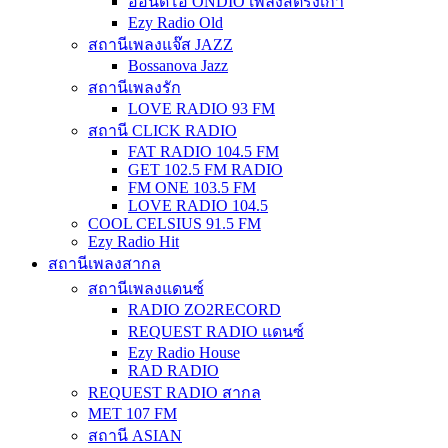
ออนดิโอ ONDIO เพลงสตริงเก่า
Ezy Radio Old
สถานีเพลงแจ๊ส JAZZ
Bossanova Jazz
สถานีเพลงรัก
LOVE RADIO 93 FM
สถานี CLICK RADIO
FAT RADIO 104.5 FM
GET 102.5 FM RADIO
FM ONE 103.5 FM
LOVE RADIO 104.5
COOL CELSIUS 91.5 FM
Ezy Radio Hit
สถานีเพลงสากล
สถานีเพลงแดนซ์
RADIO ZO2RECORD
REQUEST RADIO แดนซ์
Ezy Radio House
RAD RADIO
REQUEST RADIO สากล
MET 107 FM
สถานี ASIAN