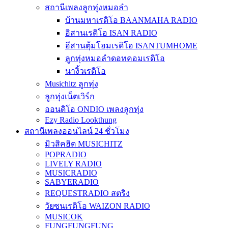
สถานีเพลงลูกทุ่งหมอลำ
บ้านมหาเรดิโอ BAANMAHA RADIO
อิสานเรดิโอ ISAN RADIO
อีสานตุ้มโฮมเรดิโอ ISANTUMHOME
ลูกทุ่งหมอลำดอทคอมเรดิโอ
นางิ้วเรดิโอ
Musichitz ลูกทุ่ง
ลูกทุ่งเน็ตเวิร์ก
ออนดิโอ ONDIO เพลงลูกทุ่ง
Ezy Radio Lookthung
สถานีเพลงออนไลน์ 24 ชั่วโมง
มิวสิคฮิต MUSICHITZ
POPRADIO
LIVELY RADIO
MUSICRADIO
SABYERADIO
REQUESTRADIO สตริง
วัยซนเรดิโอ WAIZON RADIO
MUSICOK
FUNGFUNGFUNG