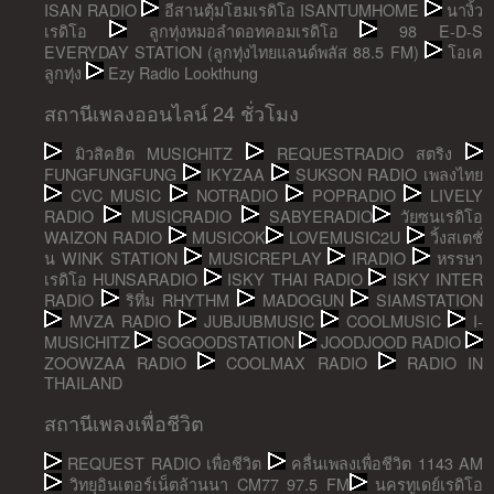
ISAN RADIO
อีสานตุ้มโฮมเรดิโอ ISANTUMHOME
นางิ้ว
เรดิโอ
ลูกทุ่งหมอลำดอทคอมเรดิโอ
98 E-D-S
EVERYDAY STATION (ลูกทุ่งไทยแลนด์พลัส 88.5 FM)
โอเค
ลูกทุ่ง
Ezy Radio Lookthung
สถานีเพลงออนไลน์ 24 ชั่วโมง
มิวสิคฮิต MUSICHITZ
REQUESTRADIO สตริง
FUNGFUNGFUNG
IKYZAA
SUKSON RADIO เพลงไทย
CVC MUSIC
NOTRADIO
POPRADIO
LIVELY
RADIO
MUSICRADIO
SABYERADIO
วัยซนเรดิโอ
WAIZON RADIO
MUSICOK
LOVEMUSIC2U
วิ้งสเตชั่
น WINK STATION
MUSICREPLAY
IRADIO
หรรษา
เรดิโอ HUNSARADIO
ISKY THAI RADIO
ISKY INTER
RADIO
ริทึ่ม RHYTHM
MADOGUN
SIAMSTATION
MVZA RADIO
JUBJUBMUSIC
COOLMUSIC
I-
MUSICHITZ
SOGOODSTATION
JOODJOOD RADIO
ZOOWZAA RADIO
COOLMAX RADIO
RADIO IN
THAILAND
สถานีเพลงเพื่อชีวิต
REQUEST RADIO เพื่อชีวิต
คลื่นเพลงเพื่อชีวิต 1143 AM
วิทยุอินเตอร์เน็ตล้านนา CM77 97.5 FM
นครทูเดย์เรดิโอ