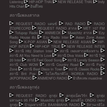
Listening
HIP-HOP THAI
NEW RELEASE THAI
Indy
Hits Chart
อินดี้ไทย
สถานีเพลงสากล
REQUEST RADIO แดนซ์
RAD RADIO
RADIO
ZO2RECORD
REQUEST RADIO สากล
MET 107 FM
Tofupop Radio
ANIMEOX
Musichitz สากล
Ezy
Radio House ผับ
Ezy Radio Inter
Asian Zone Asian
Song
K-POP ASIAN
NEW RELEASE ASIAN
HIP-
HOP INTER
HIP-HOP TRUE
NEW RELEASE INTER
สถานี Hitz Station Inter
สถานี เพลงสากลฟังเพราะ
สถานี All You Need Is Love
สถานี Diva Voice
สถานี Top
20 Inter
สถานี Feel Good Song
สถานี Lonely Season
สถานี Club WOW
สถานี Country Road
สถานี Party
Zone
สถานี Best Disco In Town
สถานี Classic Rocks
สถานี Brit Pop
ไอโคเรียเรดิโอ IKOREA RADIO
JKPOPRADIO
ANIMENFO RADIO
มิวสิคเทพ musiclnw
สถานีเพลงลูกทุ่ง
REQUEST RADIO ลูกทุ่ง
ลูกทุ่งเน็ตเวิร์ก
ลูกทุ่ง
มหานคร 95 FM
Musichitz ลูกทุ่ง
ออนดิโอ ONDIO เพลง
ลูกทุ่ง
บ้านมหาเรดิโอ BAANMAHA RADIO
อิสานเรดิโอ