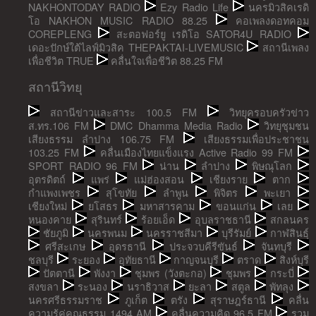
NAKHONTODAY RADIO
Ezy Radio Life
นครมิวสิคเรดิ
โอ NAKHON MUSIC RADIO 88.25
คอเพลงดอทคอม
COREPLENG
สะตอฟอร์ยู เรดิโอ SATOR4U RADIO
เดอะปักษ์ใต้ไลฟ์มิวสิค THEPAKTAI-LIVEMUSIC
สถานีเพลง
เพื่อชีวิต TRUE
คลื่นใจเพื่อชีวิต 88.25 FM
สถานีวิทยุ
สถานีข่าวและสาระ 100.5 FM
วิทยุครอบครัวข่าว
ส.ทร.106 FM
DMC Dhamma Media Radio
วิทยุชุมชน
เสียงธรรม ลำปาง 106.75 FM
เสียงธรรมเพื่อประชาชน
103.25 FM
คลื่นเมืองไทยแข็งแรง Active Radio 99 FM
SPORT RADIO 96 FM
น่าน
ลำปาง
พิษณุโลก
อุตรดิตถ์
แพร่
แม่ฮ่องสอน
เชียงราย
ตาก
กำแพงเพชร
สุโขทัย
ลำพูน
พิจิตร
พะเยา
เชียงใหม่
ยโสธร
มหาสารคาม
ขอนแก่น
เลย
หนองคาย
สุรินทร์
ร้อยเอ็ด
อุบลราชธานี
สกลนคร
ชัยภูมิ
นครพนม
นครราชสีมา
บุรีรัมย์
กาฬสินธุ์
ศรีสะเกษ
อุดรธานี
ประจวบคีรีขันธ์
จันทบุรี
ชลบุรี
ระยอง
อุทัยธานี
กาญจนบุรี
ตราด
สิงห์บุรี
ปัตตานี
พังงา
ชุมพร (วังตะกอ)
ชุมพร
กระบี่
สงขลา
ระนอง
นราธิวาส
ยะลา
สตูล
พัทลุง
นครศรีธรรมราช
ภูเก็ต
ตรัง
สุราษฎร์ธานี
คลื่น
ความรู้คู่คุณธรรม 1494 AM
คลื่นความคิด 96.5 FM
รวม