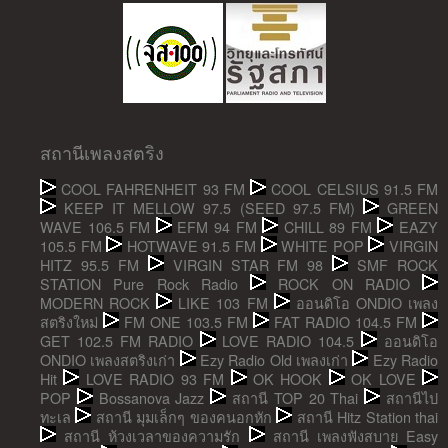
สถานีเพลงสตริง
COOL FAHRENHEIT 93 FM
COOL CELSIUS 91.5 FM
KEEP IT MELLOW 97.5 (SEED 97.5 FM)
GREEN
WAVE 106.5 FM
EFM 94 FM
CHILL 89 FM
EAZY
105.5 FM
HOTWAVE 91.5 FM
WHITE POP
VIRGIN
HITZ 95.5 FM
VIRGIN STAR FM 98
SMF ROCK
STATION Pure Rock Radio
ROCK ON RADIO
MODERN ROCK
LIKE 103 FM
ออนดิโอ ONDIO เพลง
สตริงใหม่
FM ONE 103.5 FM
FAT RADIO 104.5 FM
GET 102.5 FM RADIO
LOVE RADIO 104.5
ออนดิโอ
ONDIO เพลงสตริงเก่า
Ezy Radio Old เพลงเก่า
Ezy Radio
Hit
LOVE RADIO 93 FM
OK HOOK
OK LOVE
POP
Bossanova Jazz
สถานี TOP 20 Thai
สถานีไป
ทะเล
สถานี มุมเล็กๆ ของคนอกหัก
สถานี Hitz Station thai
สถานี ห้วงเวลาของความรัก
สถานี เพลงฟังสบาย Easy