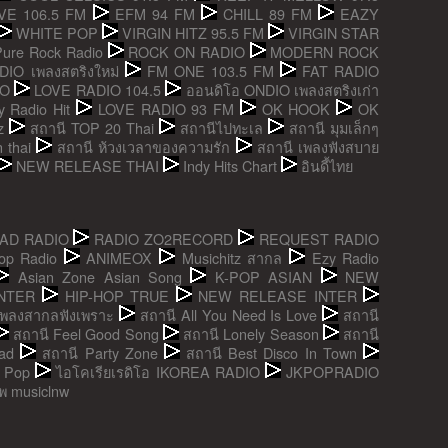
E 106.5 FM
EFM 94 FM
CHILL 89 FM
EAZY
WHITE POP
VIRGIN HITZ 95.5 FM
VIRGIN STAR
re Rock Radio
ROCK ON RADIO
MODERN ROCK
IO เพลงสตริงใหม่
FM ONE 103.5 FM
FAT RADIO
IO
LOVE RADIO 104.5
ออนดิโอ ONDIO เพลงสตริงเก่า
y Radio Hit
LOVE RADIO 93 FM
OK HOOK
OK
z
สถานี TOP 20 Thai
สถานีไปทะเล
สถานี มุมเล็กๆ
 thai
สถานี ห้วงเวลาของความรัก
สถานี เพลงฟังสบาย
NEW RELEASE THAI
Indy Hits Chart
อินดี้ไทย
AD RADIO
RADIO ZO2RECORD
REQUEST RADIO
op Radio
ANIMEOX
Musichitz สากล
Ezy Radio
Asian Zone Asian Song
K-POP ASIAN
NEW
INTER
HIP-HOP TRUE
NEW RELEASE INTER
เพลงสากลฟังเพราะ
สถานี All You Need Is Love
สถานี
สถานี Feel Good Song
สถานี Lonely Season
สถานี
ad
สถานี Party Zone
สถานี Best Disco In Town
t Pop
ไอโคเรียเรดิโอ IKOREA RADIO
JKPOPRADIO
ทพ musiclnw