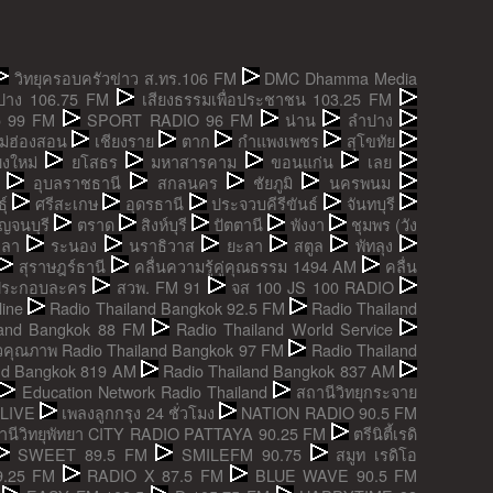
วิทยุครอบครัวข่าว ส.ทร.106 FM
DMC Dhamma Media
ำปาง 106.75 FM
เสียงธรรมเพื่อประชาชน 103.25 FM
io 99 FM
SPORT RADIO 96 FM
น่าน
ลำปาง
ม่ฮ่องสอน
เชียงราย
ตาก
กำแพงเพชร
สุโขทัย
ยงใหม่
ยโสธร
มหาสารคาม
ขอนแก่น
เลย
อุบลราชธานี
สกลนคร
ชัยภูมิ
นครพนม
ุ์
ศรีสะเกษ
อุดรธานี
ประจวบคีรีขันธ์
จันทบุรี
ญจนบุรี
ตราด
สิงห์บุรี
ปัตตานี
พังงา
ชุมพร (วัง
ขลา
ระนอง
นราธิวาส
ยะลา
สตูล
พัทลุง
สุราษฎร์ธานี
คลื่นความรู้คู่คุณธรรม 1494 AM
คลื่น
ประกอบละคร
สวพ. FM 91
จส 100 JS 100 RADIO
line
Radio Thailand Bangkok 92.5 FM
Radio Thailand
land Bangkok 88 FM
Radio Thailand World Service
วคุณภาพ Radio Thailand Bangkok 97 FM
Radio Thailand
and Bangkok 819 AM
Radio Thailand Bangkok 837 AM
Education Network Radio Thailand
สถานีวิทยุกระจาย
 LIVE
เพลงลูกกรุง 24 ชั่วโมง
NATION RADIO 90.5 FM
านีวิทยุพัทยา CITY RADIO PATTAYA 90.25 FM
ตรีนิตี้เรดิ
SWEET 89.5 FM
SMILEFM 90.75
สมูท เรดิโอ
.25 FM
RADIO X 87.5 FM
BLUE WAVE 90.5 FM