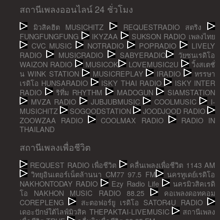
สถานีเพลงออนไลน์ 24 ชั่วโมง
มิวสิคฮิต MUSICHITZ
REQUESTRADIO สตริง
FUNGFUNGFUNG
IKYZAA
SUKSON RADIO เพลงไทย
CVC MUSIC
NOTRADIO
POPRADIO
LIVELY
RADIO
MUSICRADIO
SABYERADIO
วัยซนเรดิโอ
WAIZON RADIO
MUSICOK
LOVEMUSIC2U
วิ้งสเตชั่
น WINK STATION
MUSICREPLAY
IRADIO
หรรษา
เรดิโอ HUNSARADIO
ISKY THAI RADIO
ISKY INTER
RADIO
ริทึ่ม RHYTHM
MADOGUN
SIAMSTATION
MVZA RADIO
JUBJUBMUSIC
COOLMUSIC
I-
MUSICHITZ
SOGOODSTATION
JOODJOOD RADIO
ZOOWZAA RADIO
COOLMAX RADIO
RADIO IN
THAILAND
สถานีเพลงเพื่อชีวิต
REQUEST RADIO เพื่อชีวิต
คลื่นเพลงเพื่อชีวิต 1143 AM
วิทยุอินเตอร์เน็ตล้านนา CM77 97.5 FM
นครทูเดย์เรดิโอ
NAKHONTODAY RADIO
Ezy Radio Life
นครมิวสิคเรดิ
โอ NAKHON MUSIC RADIO 88.25
คอเพลงดอทคอม
COREPLENG
สะตอฟอร์ยู เรดิโอ SATOR4U RADIO
เดอะปักษ์ใต้ไลฟ์มิวสิค THEPAKTAI-LIVEMUSIC
สถานีเพลง