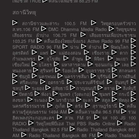
เพื่อชีวิต TRUE
คลื่นใจเพื่อชีวิต 88.25 FM
สถานีวิทยุ
สถานีข่าวและสาระ 100.5 FM
วิทยุครอบครัวข่าว
ส.ทร.106 FM
DMC Dhamma Media Radio
วิทยุชุมชน
เสียงธรรม ลำปาง 106.75 FM
เสียงธรรมเพื่อประชาชน
103.25 FM
คลื่นเมืองไทยแข็งแรง Active Radio 99 FM
SPORT RADIO 96 FM
น่าน
ลำปาง
พิษณุโลก
อุตรดิตถ์
แพร่
แม่ฮ่องสอน
เชียงราย
ตาก
กำแพงเพชร
สุโขทัย
ลำพูน
พิจิตร
พะเยา
เชียงใหม่
ยโสธร
มหาสารคาม
ขอนแก่น
เลย
หนองคาย
สุรินทร์
ร้อยเอ็ด
อุบลราชธานี
สกลนคร
ชัยภูมิ
นครพนม
นครราชสีมา
บุรีรัมย์
กาฬสินธุ์
ศรีสะเกษ
อุดรธานี
ประจวบคีรีขันธ์
จันทบุรี
ชลบุรี
ระยอง
อุทัยธานี
กาญจนบุรี
ตราด
สิงห์บุรี
ปัตตานี
พังงา
ชุมพร (วังตะกอ)
ชุมพร
กระบี่
สงขลา
ระนอง
นราธิวาส
ยะลา
สตูล
พัทลุง
นครศรีธรรมราช
ภูเก็ต
ตรัง
สุราษฎร์ธานี
คลื่น
ความรู้คู่คุณธรรม 1494 AM
คลื่นความคิด 96.5 FM
รวม
ฮิตเพลงประกอบละคร
สวพ. FM 91
จส 100 JS 100
RADIO
วิทยุไทยพีบีเอส Thai PBS Radio Online
Radio
Thailand Bangkok 92.5 FM
Radio Thailand Bangkok 891
AM
Radio Thailand Bangkok 88 FM
Radio Thailand