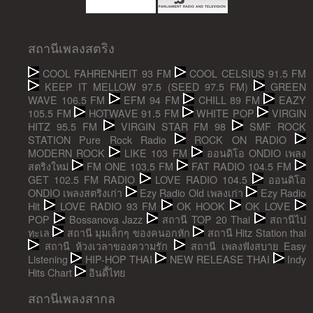
สถานีเพลงสตริง
COOL FAHRENHEIT 93 FM
COOL CELSIUS 91.5 FM
KEEP IT MELLOW 97.5 (SEED 97.5 FM)
GREEN
WAVE 106.5 FM
EFM 94 FM
CHILL 89 FM
EAZY
105.5 FM
HOTWAVE 91.5 FM
WHITE POP
VIRGIN
HITZ 95.5 FM
VIRGIN STAR FM 98
SMF ROCK
STATION Pure Rock Radio
ROCK ON RADIO
MODERN ROCK
LIKE 103 FM
ออนดิโอ ONDIO เพลง
สตริงใหม่
FM ONE 103.5 FM
FAT RADIO 104.5 FM
GET 102.5 FM RADIO
LOVE RADIO 104.5
ออนดิโอ
ONDIO เพลงสตริงเก่า
Ezy Radio Old เพลงเก่า
Ezy Radio
Hit
LOVE RADIO 93 FM
OK HOOK
OK LOVE
POP
Bossanova Jazz
สถานี TOP 20 Thai
สถานีไป
ทะเล
สถานี มุมเล็กๆ ของคนอกหัก
สถานี Hitz Station thai
สถานี ห้วงเวลาของความรัก
สถานี เพลงฟังสบาย Easy
Listening
HIP-HOP THAI
NEW RELEASE THAI
Indy
Hits Chart
อินดี้ไทย
สถานีเพลงสากล