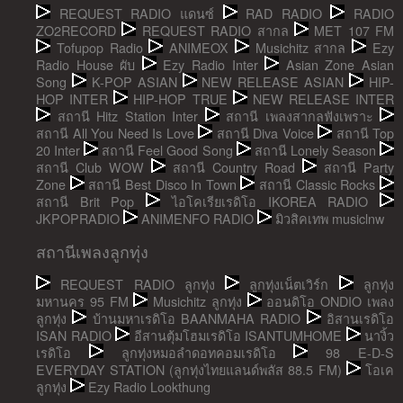
REQUEST RADIO แดนซ์
RAD RADIO
RADIO
ZO2RECORD
REQUEST RADIO สากล
MET 107 FM
Tofupop Radio
ANIMEOX
Musichitz สากล
Ezy
Radio House ผับ
Ezy Radio Inter
Asian Zone Asian
Song
K-POP ASIAN
NEW RELEASE ASIAN
HIP-
HOP INTER
HIP-HOP TRUE
NEW RELEASE INTER
สถานี Hitz Station Inter
สถานี เพลงสากลฟังเพราะ
สถานี All You Need Is Love
สถานี Diva Voice
สถานี Top
20 Inter
สถานี Feel Good Song
สถานี Lonely Season
สถานี Club WOW
สถานี Country Road
สถานี Party
Zone
สถานี Best Disco In Town
สถานี Classic Rocks
สถานี Brit Pop
ไอโคเรียเรดิโอ IKOREA RADIO
JKPOPRADIO
ANIMENFO RADIO
มิวสิคเทพ musiclnw
สถานีเพลงลูกทุ่ง
REQUEST RADIO ลูกทุ่ง
ลูกทุ่งเน็ตเวิร์ก
ลูกทุ่ง
มหานคร 95 FM
Musichitz ลูกทุ่ง
ออนดิโอ ONDIO เพลง
ลูกทุ่ง
บ้านมหาเรดิโอ BAANMAHA RADIO
อิสานเรดิโอ
ISAN RADIO
อีสานตุ้มโฮมเรดิโอ ISANTUMHOME
นางิ้ว
เรดิโอ
ลูกทุ่งหมอลำดอทคอมเรดิโอ
98 E-D-S
EVERYDAY STATION (ลูกทุ่งไทยแลนด์พลัส 88.5 FM)
โอเค
ลูกทุ่ง
Ezy Radio Lookthung