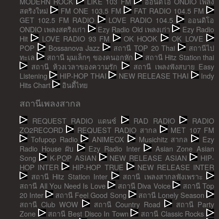
MODERN ROCK
LIKE 103 FM
ออนดิโอ ONDIO เพลง
สตริงใหม่
FM ONE 103.5 FM
FAT RADIO 104.5 FM
GET 102.5 FM RADIO
LOVE RADIO 104.5
ออนดิโอ
ONDIO เพลงสตริงเก่า
Ezy Radio Old เพลงเก่า
Ezy Radio
Hit
LOVE RADIO 93 FM
OK HOOK
OK LOVE
POP
Bossanova Jazz
สถานี TOP 20 Thai
สถานีไป
ทะเล
สถานี มุมเล็กๆ ของคนอกหัก
สถานี Hitz Station thai
สถานี ห้วงเวลาของความรัก
สถานี เพลงฟังสบาย Easy
Listening
HIP-HOP THAI
NEW RELEASE THAI
Indy
Hits Chart
อินดี้ไทย
สถานีเพลงสากล
REQUEST RADIO แดนซ์
RAD RADIO
RADIO
ZO2RECORD
REQUEST RADIO สากล
MET 107 FM
Tofupop Radio
ANIMEOX
Musichitz สากล
Ezy
Radio House ผับ
Ezy Radio Inter
Asian Zone Asian
Song
K-POP ASIAN
NEW RELEASE ASIAN
HIP-
HOP INTER
HIP-HOP TRUE
NEW RELEASE INTER
สถานี Hitz Station Inter
สถานี เพลงสากลฟังเพราะ
สถานี All You Need Is Love
สถานี Diva Voice
สถานี Top
20 Inter
สถานี Feel Good Song
สถานี Lonely Season
สถานี Club WOW
สถานี Country Road
สถานี Party
Zone
สถานี Best Disco In Town
สถานี Classic Rocks