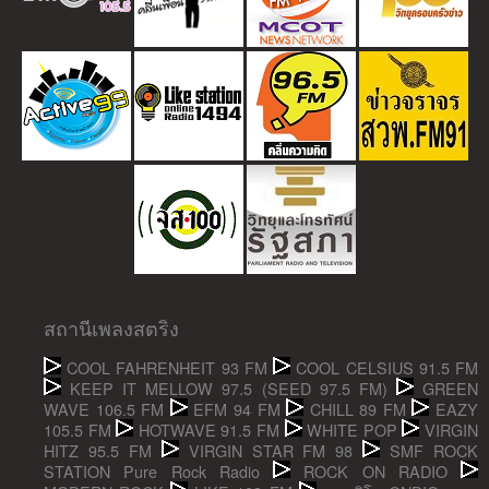
สถานีเพลงสตริง
COOL FAHRENHEIT 93 FM
COOL CELSIUS 91.5 FM
KEEP IT MELLOW 97.5 (SEED 97.5 FM)
GREEN
WAVE 106.5 FM
EFM 94 FM
CHILL 89 FM
EAZY
105.5 FM
HOTWAVE 91.5 FM
WHITE POP
VIRGIN
HITZ 95.5 FM
VIRGIN STAR FM 98
SMF ROCK
STATION Pure Rock Radio
ROCK ON RADIO