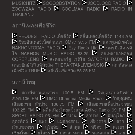
MUSICHITZ
SOGOODSTATION
JOODJOOD RADIO
ZOOWZAA RADIO
COOLMAX RADIO
RADIO IN
THAILAND
สถานีเพลงเพื่อชีวิต
REQUEST RADIO เพื่อชีวิต
คลื่นเพลงเพื่อชีวิต 1143 AM
วิทยุอินเตอร์เน็ตล้านนา CM77 97.5 FM
นครทูเดย์เรดิโอ
NAKHONTODAY RADIO
Ezy Radio Life
นครมิวสิคเรดิ
โอ NAKHON MUSIC RADIO 88.25
คอเพลงดอทคอม
COREPLENG
สะตอฟอร์ยู เรดิโอ SATOR4U RADIO
เดอะปักษ์ใต้ไลฟ์มิวสิค THEPAKTAI-LIVEMUSIC
สถานีเพลง
เพื่อชีวิต TRUE
คลื่นใจเพื่อชีวิต 88.25 FM
สถานีวิทยุ
สถานีข่าวและสาระ 100.5 FM
วิทยุครอบครัวข่าว
ส.ทร.106 FM
DMC Dhamma Media Radio
วิทยุชุมชน
เสียงธรรม ลำปาง 106.75 FM
เสียงธรรมเพื่อประชาชน
103.25 FM
คลื่นเมืองไทยแข็งแรง Active Radio 99 FM
SPORT RADIO 96 FM
น่าน
ลำปาง
พิษณุโลก
อุตรดิตถ์
แพร่
แม่ฮ่องสอน
เชียงราย
ตาก
กำแพงเพชร
สุโขทัย
ลำพูน
พิจิตร
พะเยา
เชียงใหม่
ยโสธร
มหาสารคาม
ขอนแก่น
เลย