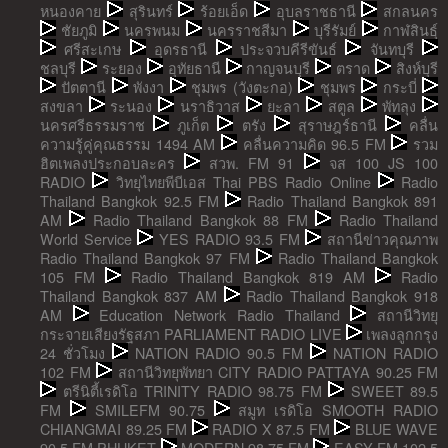
หนองคาย
สุรินทร์
ร้อยเอ็ด
อุบลราชธานี
สกลนคร
ชัยภูมิ
นครพนม
นครราชสีมา
บุรีรัมย์
กาฬสินธุ์
ศรีสะเกษ
อุดรธานี
ประจวบคีรีขันธ์
จันทบุรี
ชลบุรี
ระยอง
อุทัยธานี
กาญจนบุรี
ตราด
สิงห์บุรี
ปัตตานี
พังงา
ชุมพร (วังตะกอ)
ชุมพร
กระบี่
สงขลา
ระนอง
นราธิวาส
ยะลา
สตูล
พัทลุง
นครศรีธรรมราช
ภูเก็ต
ตรัง
สุราษฎร์ธานี
คลื่น
ความรู้คู่คุณธรรม 1494 AM
คลื่นความคิด 96.5 FM
รวม
ฮิตเพลงประกอบละคร
สวพ. FM 91
จส 100 JS 100
RADIO
วิทยุไทยพีบีเอส Thai PBS Radio Online
Radio
Thailand Bangkok 92.5 FM
Radio Thailand Bangkok 891
AM
Radio Thailand Bangkok 88 FM
Radio Thailand
World Service
YES RADIO 93.5 FM
สถานีข่าวคุณภาพ
Radio Thailand Bangkok 97 FM
Radio Thailand Bangkok
105 FM
Radio Thailand Bangkok 819 AM
Radio
Thailand Bangkok 837 AM
Radio Thailand Bangkok 918
AM
Education Network Radio Thailand
สถานีวิทยุ
กระจายเสียงรัฐสภา PARLIAMENT RADIO LIVE
เพลงลูกกรุง
24 ชั่วโมง
NATION RADIO 90.5 FM
NATION RADIO
102 FM
สถานีวิทยุพัทยา CITY RADIO PATTAYA 90.25 FM
ตรีนิตี้เรดิโอ TRINITY RADIO 98.75 FM
SWEET 89.5
FM
SMILEFM 90.75
สมูท เรดิโอ SMOOTH RADIO
CHIANGMAI 89.25 FM
RADIO X 87.5 FM
BLUE WAVE
90.5 FM PHUKET
MODERN 98.75 FM
EASY FM 102.5