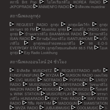
สถานี Brit Pop
ไอโคเรียเรดิโอ IKOREA RADIO
JKPOPRADIO
ANIMENFO RADIO
มิวสิคเทพ musiclnw
สถานีเพลงลูกทุ่ง
REQUEST RADIO ลูกทุ่ง
ลูกทุ่งเน็ตเวิร์ก
ลูกทุ่ง
มหานคร 95 FM
Musichitz ลูกทุ่ง
ออนดิโอ ONDIO เพลง
ลูกทุ่ง
บ้านมหาเรดิโอ BAANMAHA RADIO
อิสานเรดิโอ
ISAN RADIO
อีสานตุ้มโฮมเรดิโอ ISANTUMHOME
นางิ้ว
เรดิโอ
ลูกทุ่งหมอลำดอทคอมเรดิโอ
98 E-D-S
EVERYDAY STATION (ลูกทุ่งไทยแลนด์พลัส 88.5 FM)
โอเค
ลูกทุ่ง
Ezy Radio Lookthung
สถานีเพลงออนไลน์ 24 ชั่วโมง
มิวสิคฮิต MUSICHITZ
REQUESTRADIO สตริง
FUNGFUNGFUNG
IKYZAA
SUKSON RADIO เพลงไทย
CVC MUSIC
NOTRADIO
POPRADIO
LIVELY
RADIO
MUSICRADIO
SABYERADIO
วัยซนเรดิโอ
WAIZON RADIO
MUSICOK
LOVEMUSIC2U
วิ้งสเตชั่
น WINK STATION
MUSICREPLAY
IRADIO
หรรษา
เรดิโอ HUNSARADIO
ISKY THAI RADIO
ISKY INTER
RADIO
ริทึ่ม RHYTHM
MADOGUN
SIAMSTATION
MVZA RADIO
JUBJUBMUSIC
COOLMUSIC
I-