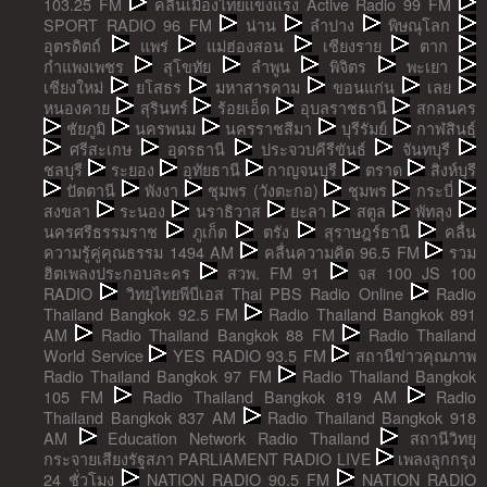
103.25 FM
คลื่นเมืองไทยแข็งแรง Active Radio 99 FM
SPORT RADIO 96 FM
น่าน
ลำปาง
พิษณุโลก
อุตรดิตถ์
แพร่
แม่ฮ่องสอน
เชียงราย
ตาก
กำแพงเพชร
สุโขทัย
ลำพูน
พิจิตร
พะเยา
เชียงใหม่
ยโสธร
มหาสารคาม
ขอนแก่น
เลย
หนองคาย
สุรินทร์
ร้อยเอ็ด
อุบลราชธานี
สกลนคร
ชัยภูมิ
นครพนม
นครราชสีมา
บุรีรัมย์
กาฬสินธุ์
ศรีสะเกษ
อุดรธานี
ประจวบคีรีขันธ์
จันทบุรี
ชลบุรี
ระยอง
อุทัยธานี
กาญจนบุรี
ตราด
สิงห์บุรี
ปัตตานี
พังงา
ชุมพร (วังตะกอ)
ชุมพร
กระบี่
สงขลา
ระนอง
นราธิวาส
ยะลา
สตูล
พัทลุง
นครศรีธรรมราช
ภูเก็ต
ตรัง
สุราษฎร์ธานี
คลื่น
ความรู้คู่คุณธรรม 1494 AM
คลื่นความคิด 96.5 FM
รวม
ฮิตเพลงประกอบละคร
สวพ. FM 91
จส 100 JS 100
RADIO
วิทยุไทยพีบีเอส Thai PBS Radio Online
Radio
Thailand Bangkok 92.5 FM
Radio Thailand Bangkok 891
AM
Radio Thailand Bangkok 88 FM
Radio Thailand
World Service
YES RADIO 93.5 FM
สถานีข่าวคุณภาพ
Radio Thailand Bangkok 97 FM
Radio Thailand Bangkok
105 FM
Radio Thailand Bangkok 819 AM
Radio
Thailand Bangkok 837 AM
Radio Thailand Bangkok 918
AM
Education Network Radio Thailand
สถานีวิทยุ
กระจายเสียงรัฐสภา PARLIAMENT RADIO LIVE
เพลงลูกกรุง
24 ชั่วโมง
NATION RADIO 90.5 FM
NATION RADIO