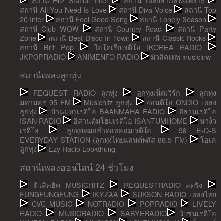
สถานี Hitz Station Inter
สถานี เพลงสากลฟังเพราะ
สถานี All You Need Is Love
สถานี Diva Voice
สถานี Top
20 Inter
สถานี Feel Good Song
สถานี Lonely Season
สถานี Club WOW
สถานี Country Road
สถานี Party
Zone
สถานี Best Disco In Town
สถานี Classic Rocks
สถานี Brit Pop
ไอโคเรียเรดิโอ IKOREA RADIO
JKPOPRADIO
ANIMENFO RADIO
มิวสิคเทพ musiclnw
สถานีเพลงลูกทุ่ง
REQUEST RADIO ลูกทุ่ง
ลูกทุ่งเน็ตเวิร์ก
ลูกทุ่ง
มหานคร 95 FM
Musichitz ลูกทุ่ง
ออนดิโอ ONDIO เพลง
ลูกทุ่ง
บ้านมหาเรดิโอ BAANMAHA RADIO
อิสานเรดิโอ
ISAN RADIO
อีสานตุ้มโฮมเรดิโอ ISANTUMHOME
นางิ้ว
เรดิโอ
ลูกทุ่งหมอลำดอทคอมเรดิโอ
98 E-D-S
EVERYDAY STATION (ลูกทุ่งไทยแลนด์พลัส 88.5 FM)
โอเค
ลูกทุ่ง
Ezy Radio Lookthung
สถานีเพลงออนไลน์ 24 ชั่วโมง
มิวสิคฮิต MUSICHITZ
REQUESTRADIO สตริง
FUNGFUNGFUNG
IKYZAA
SUKSON RADIO เพลงไทย
CVC MUSIC
NOTRADIO
POPRADIO
LIVELY
RADIO
MUSICRADIO
SABYERADIO
วัยซนเรดิโอ