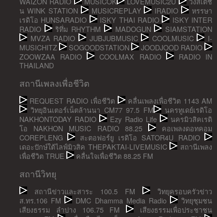
WAIZON RADIO
MUSICOK
LOVEMUSIC2U
วิ้งสเตชั่
น WINK STATION
MUSICREPLAY
IRADIO
หรรษา
เรดิโอ HUNSARADIO
ISKY THAI RADIO
ISKY INTER
RADIO
ริทึ่ม RHYTHM
MADOGUN
SIAMSTATION
MVZA RADIO
JUBJUBMUSIC
COOLMUSIC
I-
MUSICHITZ
SOGOODSTATION
JOODJOOD RADIO
ZOOWZAA RADIO
COOLMAX RADIO
RADIO IN
THAILAND
สถานีเพลงเพื่อชีวิต
REQUEST RADIO เพื่อชีวิต
คลื่นเพลงเพื่อชีวิต 1143 AM
วิทยุอินเตอร์เน็ตล้านนา CM77 97.5 FM
นครทูเดย์เรดิโอ
NAKHONTODAY RADIO
Ezy Radio Life
นครมิวสิคเรดิ
โอ NAKHON MUSIC RADIO 88.25
คอเพลงดอทคอม
COREPLENG
สะตอฟอร์ยู เรดิโอ SATOR4U RADIO
เดอะปักษ์ใต้ไลฟ์มิวสิค THEPAKTAI-LIVEMUSIC
สถานีเพลง
เพื่อชีวิต TRUE
คลื่นใจเพื่อชีวิต 88.25 FM
สถานีวิทยุ
สถานีข่าวและสาระ 100.5 FM
วิทยุครอบครัวข่าว
ส.ทร.106 FM
DMC Dhamma Media Radio
วิทยุชุมชน
เสียงธรรม ลำปาง 106.75 FM
เสียงธรรมเพื่อประชาชน