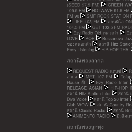
(SEED 97.5 FM)
GREEN WAV
105.5 FM
HOTWAVE 91.5 FM
FM 98
SMF ROCK STATION Pu
LIKE 103 FM
ออนดิโอ OND
104.5 FM
GET 102.5 FM RAD
Ezy Radio Old เพลงเก่า
Ez
LOVE
POP
Bossanova Jaz
ของคนอกหัก
สถานี Hitz Station
Easy Listening
HIP-HOP THAI
สถานีเพลงสากล
REQUEST RADIO แดนซ์
R
สากล
MET 107 FM
Tofup
House ผับ
Ezy Radio Inter
RELEASE ASIAN
HIP-HOP 
สถานี Hitz Station Inter
สถานี 
Diva Voice
สถานี Top 20 Inter
Club WOW
สถานี Country Ro
สถานี Classic Rocks
สถานี Bri
ANIMENFO RADIO
มิวสิคเ
สถานีเพลงลูกทุ่ง