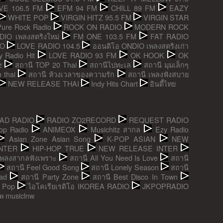
E 106.5 FM
EFM 94 FM
CHILL 89 FM
EAZY
WHITE POP
VIRGIN HITZ 95.5 FM
VIRGIN STAR
re Rock Radio
ROCK ON RADIO
MODERN ROCK
IO เพลงสตริงใหม่
FM ONE 103.5 FM
FAT RADIO
IO
LOVE RADIO 104.5
ออนดิโอ ONDIO เพลงสตริงเก่า
y Radio Hit
LOVE RADIO 93 FM
OK HOOK
OK
z
สถานี TOP 20 Thai
สถานีไปทะเล
สถานี มุมเล็กๆ
 thai
สถานี ห้วงเวลาของความรัก
สถานี เพลงฟังสบาย
NEW RELEASE THAI
Indy Hits Chart
อินดี้ไทย
AD RADIO
RADIO ZO2RECORD
REQUEST RADIO
op Radio
ANIMEOX
Musichitz สากล
Ezy Radio
Asian Zone Asian Song
K-POP ASIAN
NEW
INTER
HIP-HOP TRUE
NEW RELEASE INTER
เพลงสากลฟังเพราะ
สถานี All You Need Is Love
สถานี
สถานี Feel Good Song
สถานี Lonely Season
สถานี
ad
สถานี Party Zone
สถานี Best Disco In Town
t Pop
ไอโคเรียเรดิโอ IKOREA RADIO
JKPOPRADIO
ทพ musiclnw