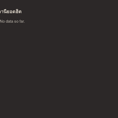
ถานียอดฮิต
No data so far.