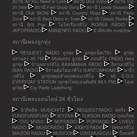
สถานี All You Need Is Love
สถานี Diva Voice
สถานี Top
20 Inter
สถานี Feel Good Song
สถานี Lonely Season
สถานี Club WOW
สถานี Country Road
สถานี Party
Zone
สถานี Best Disco In Town
สถานี Classic Rocks
สถานี Brit Pop
ไอโคเรียเรดิโอ IKOREA RADIO
JKPOPRADIO
ANIMENFO RADIO
มิวสิคเทพ musiclnw
สถานีเพลงลูกทุ่ง
REQUEST RADIO ลูกทุ่ง
ลูกทุ่งเน็ตเวิร์ก
ลูกทุ่ง
มหานคร 95 FM
Musichitz ลูกทุ่ง
ออนดิโอ ONDIO เพลง
ลูกทุ่ง
บ้านมหาเรดิโอ BAANMAHA RADIO
อิสานเรดิโอ
ISAN RADIO
อีสานตุ้มโฮมเรดิโอ ISANTUMHOME
นางิ้ว
เรดิโอ
ลูกทุ่งหมอลำดอทคอมเรดิโอ
98 E-D-S
EVERYDAY STATION (ลูกทุ่งไทยแลนด์พลัส 88.5 FM)
โอเค
ลูกทุ่ง
Ezy Radio Lookthung
สถานีเพลงออนไลน์ 24 ชั่วโมง
มิวสิคฮิต MUSICHITZ
REQUESTRADIO สตริง
FUNGFUNGFUNG
IKYZAA
SUKSON RADIO เพลงไทย
CVC MUSIC
NOTRADIO
POPRADIO
LIVELY
RADIO
MUSICRADIO
SABYERADIO
วัยซนเรดิโอ
WAIZON RADIO
MUSICOK
LOVEMUSIC2U
วิ้งสเตชั่