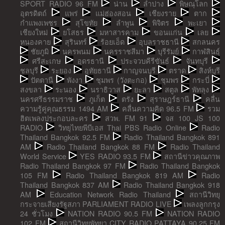
SPORT RADIO 96 FM
น่าน
ลำปาง
พิษณุโลก
อุตรดิตถ์
แพร่
แม่ฮ่องสอน
เชียงราย
ตาก
กำแพงเพชร
สุโขทัย
ลำพูน
พิจิตร
พะเยา
เชียงใหม่
ยโสธร
มหาสารคาม
ขอนแก่น
เลย
หนองคาย
สุรินทร์
ร้อยเอ็ด
อุบลราชธานี
สกลนคร
ชัยภูมิ
นครพนม
นครราชสีมา
บุรีรัมย์
กาฬสินธุ์
ศรีสะเกษ
อุดรธานี
ประจวบคีรีขันธ์
จันทบุรี
ชลบุรี
ระยอง
อุทัยธานี
กาญจนบุรี
ตราด
สิงห์บุรี
ปัตตานี
พังงา
ชุมพร (วังตะกอ)
ชุมพร
กระบี่
สงขลา
ระนอง
นราธิวาส
ยะลา
สตูล
พัทลุง
นครศรีธรรมราช
ภูเก็ต
ตรัง
สุราษฎร์ธานี
คลื่น
ความรู้คู่คุณธรรม 1494 AM
คลื่นความคิด 96.5 FM
รวม
ฮิตเพลงประกอบละคร
สวพ. FM 91
จส 100 JS 100
RADIO
วิทยุไทยพีบีเอส Thai PBS Radio Online
Radio
Thailand Bangkok 92.5 FM
Radio Thailand Bangkok 891
AM
Radio Thailand Bangkok 88 FM
Radio Thailand
World Service
YES RADIO 93.5 FM
สถานีข่าวคุณภาพ
Radio Thailand Bangkok 97 FM
Radio Thailand Bangkok
105 FM
Radio Thailand Bangkok 819 AM
Radio
Thailand Bangkok 837 AM
Radio Thailand Bangkok 918
AM
Education Network Radio Thailand
สถานีวิทยุ
กระจายเสียงรัฐสภา PARLIAMENT RADIO LIVE
เพลงลูกกรุง
24 ชั่วโมง
NATION RADIO 90.5 FM
NATION RADIO
102 FM
สถานีวิทยุพัทยา CITY RADIO PATTAYA 90.25 FM