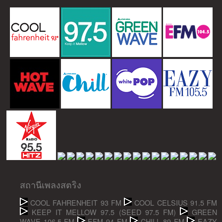
สถานีเพลงสตริง
COOL FAHRENHEIT 93 FM
COOL CELSIUS 91.5 FM
KEEP IT MELLOW 97.5 (SEED 97.5 FM)
GREEN
WAVE 106.5 FM
EFM 94 FM
CHILL 89 FM
EAZY