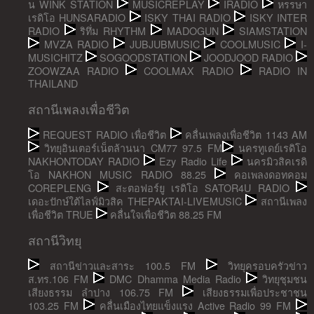
น WINK STATION
MUSICREPLAY
IRADIO
หรรษา
เรดิโอ HUNSARADIO
ISKY THAI RADIO
ISKY INTER
RADIO
ริทึ่ม RHYTHM
MADOGUN
SIAMSTATION
MVZA RADIO
JUBJUBMUSIC
COOLMUSIC
I-
MUSICHITZ
SOGOODSTATION
JOODJOOD RADIO
ZOOWZAA RADIO
COOLMAX RADIO
RADIO IN
THAILAND
สถานีเพลงเพื่อชีวิต
REQUEST RADIO เพื่อชีวิต
คลื่นเพลงเพื่อชีวิต 1143 AM
วิทยุอินเตอร์เน็ตล้านนา CM77 97.5 FM
นครทูเดย์เรดิโอ
NAKHONTODAY RADIO
Ezy Radio Life
นครมิวสิคเรดิ
โอ NAKHON MUSIC RADIO 88.25
คอเพลงดอทคอม
COREPLENG
สะตอฟอร์ยู เรดิโอ SATOR4U RADIO
เดอะปักษ์ใต้ไลฟ์มิวสิค THEPAKTAI-LIVEMUSIC
สถานีเพลง
เพื่อชีวิต TRUE
คลื่นใจเพื่อชีวิต 88.25 FM
สถานีวิทยุ
สถานีข่าวและสาระ 100.5 FM
วิทยุครอบครัวข่าว
ส.ทร.106 FM
DMC Dhamma Media Radio
วิทยุชุมชน
เสียงธรรม ลำปาง 106.75 FM
เสียงธรรมเพื่อประชาชน
103.25 FM
คลื่นเมืองไทยแข็งแรง Active Radio 99 FM