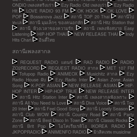
ONDIO เพลงสตริงเก่า
Ezy Radio Old เพลงเก่า
Ezy Radio
Hit
LOVE RADIO 93 FM
OK HOOK
OK LOVE
POP
Bossanova Jazz
สถานี TOP 20 Thai
สถานีไป
ทะเล
สถานี มุมเล็กๆ ของคนอกหัก
สถานี Hitz Station thai
สถานี ห้วงเวลาของความรัก
สถานี เพลงฟังสบาย Easy
Listening
HIP-HOP THAI
NEW RELEASE THAI
Indy
Hits Chart
อินดี้ไทย
สถานีเพลงสากล
REQUEST RADIO แดนซ์
RAD RADIO
RADIO
ZO2RECORD
REQUEST RADIO สากล
MET 107 FM
Tofupop Radio
ANIMEOX
Musichitz สากล
Ezy
Radio House ผับ
Ezy Radio Inter
Asian Zone Asian
Song
K-POP ASIAN
NEW RELEASE ASIAN
HIP-
HOP INTER
HIP-HOP TRUE
NEW RELEASE INTER
สถานี Hitz Station Inter
สถานี เพลงสากลฟังเพราะ
สถานี All You Need Is Love
สถานี Diva Voice
สถานี Top
20 Inter
สถานี Feel Good Song
สถานี Lonely Season
สถานี Club WOW
สถานี Country Road
สถานี Party
Zone
สถานี Best Disco In Town
สถานี Classic Rocks
สถานี Brit Pop
ไอโคเรียเรดิโอ IKOREA RADIO
JKPOPRADIO
ANIMENFO RADIO
มิวสิคเทพ musiclnw