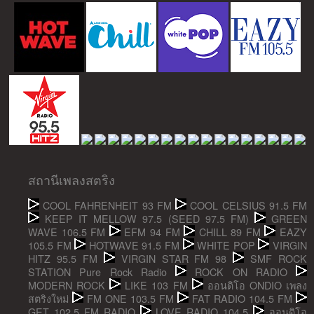
สถานีเพลงสตริง
COOL FAHRENHEIT 93 FM
COOL CELSIUS 91.5 FM
KEEP IT MELLOW 97.5 (SEED 97.5 FM)
GREEN
WAVE 106.5 FM
EFM 94 FM
CHILL 89 FM
EAZY
105.5 FM
HOTWAVE 91.5 FM
WHITE POP
VIRGIN
HITZ 95.5 FM
VIRGIN STAR FM 98
SMF ROCK
STATION Pure Rock Radio
ROCK ON RADIO
MODERN ROCK
LIKE 103 FM
ออนดิโอ ONDIO เพลง
สตริงใหม่
FM ONE 103.5 FM
FAT RADIO 104.5 FM
GET 102.5 FM RADIO
LOVE RADIO 104.5
ออนดิโอ