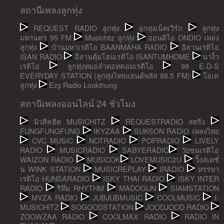
สถานีเพลงลูกทุ่ง
REQUEST RADIO ลูกทุ่ง
ลูกทุ่งเน็ตเวิร์ก
ลูกทุ่ง
มหานคร 95 FM
Musichitz ลูกทุ่ง
ออนดิโอ ONDIO เพลง
ลูกทุ่ง
บ้านมหาเรดิโอ BAANMAHA RADIO
อิสานเรดิโอ
ISAN RADIO
อีสานตุ้มโฮมเรดิโอ ISANTUMHOME
นางิ้ว
เรดิโอ
ลูกทุ่งหมอลำดอทคอมเรดิโอ
98 E-D-S
EVERYDAY STATION (ลูกทุ่งไทยแลนด์พลัส 88.5 FM)
โอเค
ลูกทุ่ง
Ezy Radio Lookthung
สถานีเพลงออนไลน์ 24 ชั่วโมง
มิวสิคฮิต MUSICHITZ
REQUESTRADIO สตริง
FUNGFUNGFUNG
IKYZAA
SUKSON RADIO เพลงไทย
CVC MUSIC
NOTRADIO
POPRADIO
LIVELY
RADIO
MUSICRADIO
SABYERADIO
วัยซนเรดิโอ
WAIZON RADIO
MUSICOK
LOVEMUSIC2U
วิ้งสเตชั่
น WINK STATION
MUSICREPLAY
IRADIO
หรรษา
เรดิโอ HUNSARADIO
ISKY THAI RADIO
ISKY INTER
RADIO
ริทึ่ม RHYTHM
MADOGUN
SIAMSTATION
MVZA RADIO
JUBJUBMUSIC
COOLMUSIC
I-
MUSICHITZ
SOGOODSTATION
JOODJOOD RADIO
ZOOWZAA RADIO
COOLMAX RADIO
RADIO IN