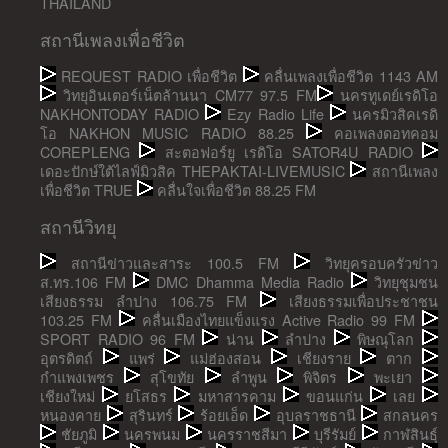
THAILAND
สถานีเพลงเพื่อชีวิต
REQUEST RADIO เพื่อชีวิต
คลื่นเพลงเพื่อชีวิต 1143 AM
วิทยุอินเตอร์เน็ตล้านนา CM77 97.5 FM
นครทูเดย์เรดิโอ
NAKHONTODAY RADIO
Ezy Radio Life
นครมิวสิคเรดิ
โอ NAKHON MUSIC RADIO 88.25
คอเพลงดอทคอม
COREPLENG
สะตอฟอร์ยู เรดิโอ SATOR4U RADIO
เดอะปักษ์ใต้ไลฟ์มิวสิค THEPAKTAI-LIVEMUSIC
สถานีเพลง
เพื่อชีวิต TRUE
คลื่นใจเพื่อชีวิต 88.25 FM
สถานีวิทยุ
สถานีข่าวและสาระ 100.5 FM
วิทยุครอบครัวข่าว
ส.ทร.106 FM
DMC Dhamma Media Radio
วิทยุชุมชน
เสียงธรรม ลำปาง 106.75 FM
เสียงธรรมเพื่อประชาชน
103.25 FM
คลื่นเมืองไทยแข็งแรง Active Radio 99 FM
SPORT RADIO 96 FM
น่าน
ลำปาง
พิษณุโลก
อุตรดิตถ์
แพร่
แม่ฮ่องสอน
เชียงราย
ตาก
กำแพงเพชร
สุโขทัย
ลำพูน
พิจิตร
พะเยา
เชียงใหม่
ยโสธร
มหาสารคาม
ขอนแก่น
เลย
หนองคาย
สุรินทร์
ร้อยเอ็ด
อุบลราชธานี
สกลนคร
ชัยภูมิ
นครพนม
นครราชสีมา
บุรีรัมย์
กาฬสินธุ์