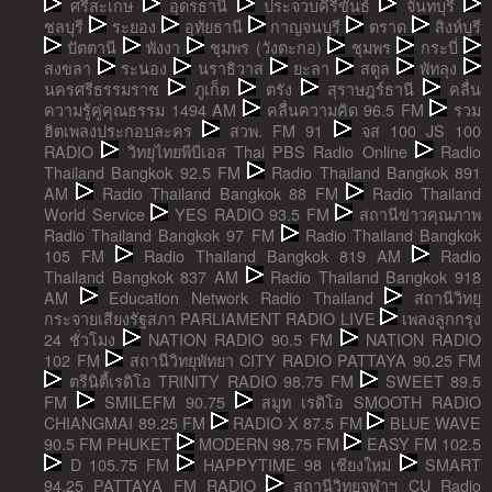
ศรีสะเกษ
อุดรธานี
ประจวบคีรีขันธ์
จันทบุรี
ชลบุรี
ระยอง
อุทัยธานี
กาญจนบุรี
ตราด
สิงห์บุรี
ปัตตานี
พังงา
ชุมพร (วังตะกอ)
ชุมพร
กระบี่
สงขลา
ระนอง
นราธิวาส
ยะลา
สตูล
พัทลุง
นครศรีธรรมราช
ภูเก็ต
ตรัง
สุราษฎร์ธานี
คลื่น
ความรู้คู่คุณธรรม 1494 AM
คลื่นความคิด 96.5 FM
รวม
ฮิตเพลงประกอบละคร
สวพ. FM 91
จส 100 JS 100
RADIO
วิทยุไทยพีบีเอส Thai PBS Radio Online
Radio
Thailand Bangkok 92.5 FM
Radio Thailand Bangkok 891
AM
Radio Thailand Bangkok 88 FM
Radio Thailand
World Service
YES RADIO 93.5 FM
สถานีข่าวคุณภาพ
Radio Thailand Bangkok 97 FM
Radio Thailand Bangkok
105 FM
Radio Thailand Bangkok 819 AM
Radio
Thailand Bangkok 837 AM
Radio Thailand Bangkok 918
AM
Education Network Radio Thailand
สถานีวิทยุ
กระจายเสียงรัฐสภา PARLIAMENT RADIO LIVE
เพลงลูกกรุง
24 ชั่วโมง
NATION RADIO 90.5 FM
NATION RADIO
102 FM
สถานีวิทยุพัทยา CITY RADIO PATTAYA 90.25 FM
ตรีนิตี้เรดิโอ TRINITY RADIO 98.75 FM
SWEET 89.5
FM
SMILEFM 90.75
สมูท เรดิโอ SMOOTH RADIO
CHIANGMAI 89.25 FM
RADIO X 87.5 FM
BLUE WAVE
90.5 FM PHUKET
MODERN 98.75 FM
EASY FM 102.5
D 105.75 FM
HAPPYTIME 98 เชียงใหม่
SMART
94.25 PATTAYA FM RADIO
สถานีวิทยุจุฬาฯ CU Radio