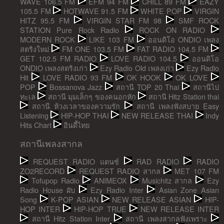
WAVE 106.5 FM
EFM 94 FM
CHILL 89 FM
EAZY
105.5 FM
HOTWAVE 91.5 FM
WHITE POP
VIRGIN
HITZ 95.5 FM
VIRGIN STAR FM 98
SMF ROCK
STATION Pure Rock Radio
ROCK ON RADIO
MODERN ROCK
LIKE 103 FM
ออนดิโอ ONDIO เพลง
สตริงใหม่
FM ONE 103.5 FM
FAT RADIO 104.5 FM
GET 102.5 FM RADIO
LOVE RADIO 104.5
ออนดิโอ
ONDIO เพลงสตริงเก่า
Ezy Radio Old เพลงเก่า
Ezy Radio
Hit
LOVE RADIO 93 FM
OK HOOK
OK LOVE
POP
Bossanova Jazz
สถานี TOP 20 Thai
สถานีไป
ทะเล
สถานี มุมเล็กๆ ของคนอกหัก
สถานี Hitz Station thai
สถานี ห้วงเวลาของความรัก
สถานี เพลงฟังสบาย Easy
Listening
HIP-HOP THAI
NEW RELEASE THAI
Indy
Hits Chart
อินดี้ไทย
สถานีเพลงสากล
REQUEST RADIO แดนซ์
RAD RADIO
RADIO
ZO2RECORD
REQUEST RADIO สากล
MET 107 FM
Tofupop Radio
ANIMEOX
Musichitz สากล
Ezy
Radio House ผับ
Ezy Radio Inter
Asian Zone Asian
Song
K-POP ASIAN
NEW RELEASE ASIAN
HIP-
HOP INTER
HIP-HOP TRUE
NEW RELEASE INTER
สถานี Hitz Station Inter
สถานี เพลงสากลฟังเพราะ