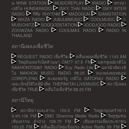
น WINK STATION
MUSICREPLAY
IRADIO
หรรษา
เรดิโอ HUNSARADIO
ISKY THAI RADIO
ISKY INTER
RADIO
ริทึ่ม RHYTHM
MADOGUN
SIAMSTATION
MVZA RADIO
JUBJUBMUSIC
COOLMUSIC
I-
MUSICHITZ
SOGOODSTATION
JOODJOOD RADIO
ZOOWZAA RADIO
COOLMAX RADIO
RADIO IN
THAILAND
สถานีเพลงเพื่อชีวิต
REQUEST RADIO เพื่อชีวิต
คลื่นเพลงเพื่อชีวิต 1143 AM
วิทยุอินเตอร์เน็ตล้านนา CM77 97.5 FM
นครทูเดย์เรดิโอ
NAKHONTODAY RADIO
Ezy Radio Life
นครมิวสิคเรดิ
โอ NAKHON MUSIC RADIO 88.25
คอเพลงดอทคอม
COREPLENG
สะตอฟอร์ยู เรดิโอ SATOR4U RADIO
เดอะปักษ์ใต้ไลฟ์มิวสิค THEPAKTAI-LIVEMUSIC
สถานีเพลง
เพื่อชีวิต TRUE
คลื่นใจเพื่อชีวิต 88.25 FM
สถานีวิทยุ
สถานีข่าวและสาระ 100.5 FM
วิทยุครอบครัวข่าว
ส.ทร.106 FM
DMC Dhamma Media Radio
วิทยุชุมชน
เสียงธรรม ลำปาง 106.75 FM
เสียงธรรมเพื่อประชาชน
103.25 FM
คลื่นเมืองไทยแข็งแรง Active Radio 99 FM