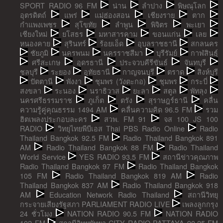
SPORT RADIO 96 FM
น่าน
ลำปาง
พิษณุโลก
อุตรดิตถ์
แพร่
แม่ฮ่องสอน
เชียงราย
ตาก
กำแพงเพชร
สุโขทัย
ลำพูน
พิจิตร
พะเยา
เชียงใหม่
ยโสธร
มหาสารคาม
ขอนแก่น
เลย
หนองคาย
สุรินทร์
ร้อยเอ็ด
อุบลราชธานี
สกลนคร
ชัยภูมิ
นครพนม
นครราชสีมา
บุรีรัมย์
กาฬสินธุ์
ศรีสะเกษ
อุดรธานี
ประจวบคีรีขันธ์
จันทบุรี
ชลบุรี
ระยอง
อุทัยธานี
กาญจนบุรี
ตราด
สิงห์บุรี
ปัตตานี
พังงา
ชุมพร (วังตะกอ)
ชุมพร
กระบี่
สงขลา
ระนอง
นราธิวาส
ยะลา
สตูล
พัทลุง
นครศรีธรรมราช
ภูเก็ต
ตรัง
สุราษฎร์ธานี
คลื่น
ความรู้คู่คุณธรรม 1494 AM
คลื่นความคิด 96.5 FM
รวม
ฮิตเพลงประกอบละคร
สวพ. FM 91
จส 100 JS 100
RADIO
วิทยุไทยพีบีเอส Thai PBS Radio Online
Radio
Thailand Bangkok 92.5 FM
Radio Thailand Bangkok 891
AM
Radio Thailand Bangkok 88 FM
Radio Thailand
World Service
YES RADIO 93.5 FM
สถานีข่าวคุณภาพ
Radio Thailand Bangkok 97 FM
Radio Thailand Bangkok
105 FM
Radio Thailand Bangkok 819 AM
Radio
Thailand Bangkok 837 AM
Radio Thailand Bangkok 918
AM
Education Network Radio Thailand
สถานีวิทยุ
กระจายเสียงรัฐสภา PARLIAMENT RADIO LIVE
เพลงลูกกรุง
24 ชั่วโมง
NATION RADIO 90.5 FM
NATION RADIO
102 FM
สถานีวิทยุพัทยา CITY RADIO PATTAYA 90.25 FM