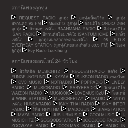
สถานีเพลงลูกทุ่ง
REQUEST RADIO ลูกทุ่ง
ลูกทุ่งเน็ตเวิร์ก
ลูกทุ่ง
มหานคร 95 FM
Musichitz ลูกทุ่ง
ออนดิโอ ONDIO เพลง
ลูกทุ่ง
บ้านมหาเรดิโอ BAANMAHA RADIO
อิสานเรดิโอ
ISAN RADIO
อีสานตุ้มโฮมเรดิโอ ISANTUMHOME
นางิ้ว
เรดิโอ
ลูกทุ่งหมอลำดอทคอมเรดิโอ
98 E-D-S
EVERYDAY STATION (ลูกทุ่งไทยแลนด์พลัส 88.5 FM)
โอเค
ลูกทุ่ง
Ezy Radio Lookthung
สถานีเพลงออนไลน์ 24 ชั่วโมง
มิวสิคฮิต MUSICHITZ
REQUESTRADIO สตริง
FUNGFUNGFUNG
IKYZAA
SUKSON RADIO เพลงไทย
CVC MUSIC
NOTRADIO
POPRADIO
LIVELY
RADIO
MUSICRADIO
SABYERADIO
วัยซนเรดิโอ
WAIZON RADIO
MUSICOK
LOVEMUSIC2U
วิ้งสเตชั่
น WINK STATION
MUSICREPLAY
IRADIO
หรรษา
เรดิโอ HUNSARADIO
ISKY THAI RADIO
ISKY INTER
RADIO
ริทึ่ม RHYTHM
MADOGUN
SIAMSTATION
MVZA RADIO
JUBJUBMUSIC
COOLMUSIC
I-
MUSICHITZ
SOGOODSTATION
JOODJOOD RADIO
ZOOWZAA RADIO
COOLMAX RADIO
RADIO IN