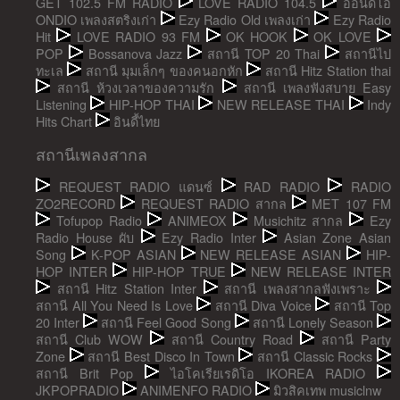
GET 102.5 FM RADIO
LOVE RADIO 104.5
ออนดิโอ
ONDIO เพลงสตริงเก่า
Ezy Radio Old เพลงเก่า
Ezy Radio
Hit
LOVE RADIO 93 FM
OK HOOK
OK LOVE
POP
Bossanova Jazz
สถานี TOP 20 Thai
สถานีไป
ทะเล
สถานี มุมเล็กๆ ของคนอกหัก
สถานี Hitz Station thai
สถานี ห้วงเวลาของความรัก
สถานี เพลงฟังสบาย Easy
Listening
HIP-HOP THAI
NEW RELEASE THAI
Indy
Hits Chart
อินดี้ไทย
สถานีเพลงสากล
REQUEST RADIO แดนซ์
RAD RADIO
RADIO
ZO2RECORD
REQUEST RADIO สากล
MET 107 FM
Tofupop Radio
ANIMEOX
Musichitz สากล
Ezy
Radio House ผับ
Ezy Radio Inter
Asian Zone Asian
Song
K-POP ASIAN
NEW RELEASE ASIAN
HIP-
HOP INTER
HIP-HOP TRUE
NEW RELEASE INTER
สถานี Hitz Station Inter
สถานี เพลงสากลฟังเพราะ
สถานี All You Need Is Love
สถานี Diva Voice
สถานี Top
20 Inter
สถานี Feel Good Song
สถานี Lonely Season
สถานี Club WOW
สถานี Country Road
สถานี Party
Zone
สถานี Best Disco In Town
สถานี Classic Rocks
สถานี Brit Pop
ไอโคเรียเรดิโอ IKOREA RADIO
JKPOPRADIO
ANIMENFO RADIO
มิวสิคเทพ musiclnw