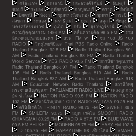
ศรีสะเกษ
อุดรธานี
ประจวบคีรีขันธ์
จันทบุรี
ชลบุรี
ระยอง
อุทัยธานี
กาญจนบุรี
ตราด
สิงห์บุรี
ปัตตานี
พังงา
ชุมพร (วังตะกอ)
ชุมพร
กระบี่
สงขลา
ระนอง
นราธิวาส
ยะลา
สตูล
พัทลุง
นครศรีธรรมราช
ภูเก็ต
ตรัง
สุราษฎร์ธานี
คลื่น
ความรู้คู่คุณธรรม 1494 AM
คลื่นความคิด 96.5 FM
รวม
ฮิตเพลงประกอบละคร
สวพ. FM 91
จส 100 JS 100
RADIO
วิทยุไทยพีบีเอส Thai PBS Radio Online
Radio
Thailand Bangkok 92.5 FM
Radio Thailand Bangkok 891
AM
Radio Thailand Bangkok 88 FM
Radio Thailand
World Service
YES RADIO 93.5 FM
สถานีข่าวคุณภาพ
Radio Thailand Bangkok 97 FM
Radio Thailand Bangkok
105 FM
Radio Thailand Bangkok 819 AM
Radio
Thailand Bangkok 837 AM
Radio Thailand Bangkok 918
AM
Education Network Radio Thailand
สถานีวิทยุ
กระจายเสียงรัฐสภา PARLIAMENT RADIO LIVE
เพลงลูกกรุง
24 ชั่วโมง
NATION RADIO 90.5 FM
NATION RADIO
102 FM
สถานีวิทยุพัทยา CITY RADIO PATTAYA 90.25 FM
ตรีนิตี้เรดิโอ TRINITY RADIO 98.75 FM
SWEET 89.5
FM
SMILEFM 90.75
สมูท เรดิโอ SMOOTH RADIO
CHIANGMAI 89.25 FM
RADIO X 87.5 FM
BLUE WAVE
90.5 FM PHUKET
MODERN 98.75 FM
EASY FM 102.5
D 105.75 FM
HAPPYTIME 98 เชียงใหม่
SMART
94.25 PATTAYA FM RADIO
สถานีวิทยุจุฬาฯ CU Radio