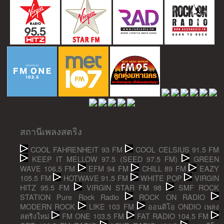
สถานีเพลงสตริง
COOL FAHRENHEIT 93 FM
COOL CELSIUS 91.5 FM
KEEP IT MELLOW 97.5 (SEED 97.5 FM)
GREEN
WAVE 106.5 FM
EFM 94 FM
CHILL 89 FM
EAZY
105.5 FM
HOTWAVE 91.5 FM
WHITE POP
VIRGIN
HITZ 95.5 FM
VIRGIN STAR FM 98
SMF ROCK
STATION Pure Rock Radio
ROCK ON RADIO
MODERN ROCK
LIKE 103 FM
ออนดิโอ ONDIO เพลง
สตริงใหม่
FM ONE 103.5 FM
FAT RADIO 104.5 FM