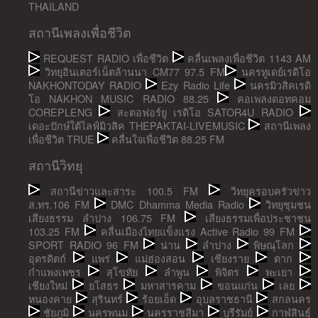
THAILAND
สถานีเพลงเพื่อชีวิต
REQUEST RADIO เพื่อชีวิต
คลื่นเพลงเพื่อชีวิต 1143 AM
วิทยุอินเตอร์เน็ตล้านนา CM77 97.5 FM
นครทูเดย์เรดิโอ
NAKHONTODAY RADIO
Ezy Radio Life
นครมิวสิคเรดิ
โอ NAKHON MUSIC RADIO 88.25
คอเพลงดอทคอม
COREPLENG
สะตอฟอร์ยู เรดิโอ SATOR4U RADIO
เดอะปักษ์ใต้ไลฟ์มิวสิค THEPAKTAI-LIVEMUSIC
สถานีเพลง
เพื่อชีวิต TRUE
คลื่นใจเพื่อชีวิต 88.25 FM
สถานีวิทยุ
สถานีข่าวและสาระ 100.5 FM
วิทยุครอบครัวข่าว
ส.ทร.106 FM
DMC Dhamma Media Radio
วิทยุชุมชน
เสียงธรรม ลำปาง 106.75 FM
เสียงธรรมเพื่อประชาชน
103.25 FM
คลื่นเมืองไทยแข็งแรง Active Radio 99 FM
SPORT RADIO 96 FM
น่าน
ลำปาง
พิษณุโลก
อุตรดิตถ์
แพร่
แม่ฮ่องสอน
เชียงราย
ตาก
กำแพงเพชร
สุโขทัย
ลำพูน
พิจิตร
พะเยา
เชียงใหม่
ยโสธร
มหาสารคาม
ขอนแก่น
เลย
หนองคาย
สุรินทร์
ร้อยเอ็ด
อุบลราชธานี
สกลนคร
ชัยภูมิ
นครพนม
นครราชสีมา
บุรีรัมย์
กาฬสินธุ์