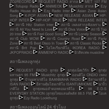
ZO2RECORD
REQUEST RADIO สากล
MET 107 FM
Tofupop Radio
ANIMEOX
Musichitz สากล
Ezy
Radio House ผับ
Ezy Radio Inter
Asian Zone Asian
Song
K-POP ASIAN
NEW RELEASE ASIAN
HIP-
HOP INTER
HIP-HOP TRUE
NEW RELEASE INTER
สถานี Hitz Station Inter
สถานี เพลงสากลฟังเพราะ
สถานี All You Need Is Love
สถานี Diva Voice
สถานี Top
20 Inter
สถานี Feel Good Song
สถานี Lonely Season
สถานี Club WOW
สถานี Country Road
สถานี Party
Zone
สถานี Best Disco In Town
สถานี Classic Rocks
สถานี Brit Pop
ไอโคเรียเรดิโอ IKOREA RADIO
JKPOPRADIO
ANIMENFO RADIO
มิวสิคเทพ musiclnw
สถานีเพลงลูกทุ่ง
REQUEST RADIO ลูกทุ่ง
ลูกทุ่งเน็ตเวิร์ก
ลูกทุ่ง
มหานคร 95 FM
Musichitz ลูกทุ่ง
ออนดิโอ ONDIO เพลง
ลูกทุ่ง
บ้านมหาเรดิโอ BAANMAHA RADIO
อิสานเรดิโอ
ISAN RADIO
อีสานตุ้มโฮมเรดิโอ ISANTUMHOME
นางิ้ว
เรดิโอ
ลูกทุ่งหมอลำดอทคอมเรดิโอ
98 E-D-S
EVERYDAY STATION (ลูกทุ่งไทยแลนด์พลัส 88.5 FM)
โอเค
ลูกทุ่ง
Ezy Radio Lookthung
สถานีเพลงออนไลน์ 24 ชั่วโมง