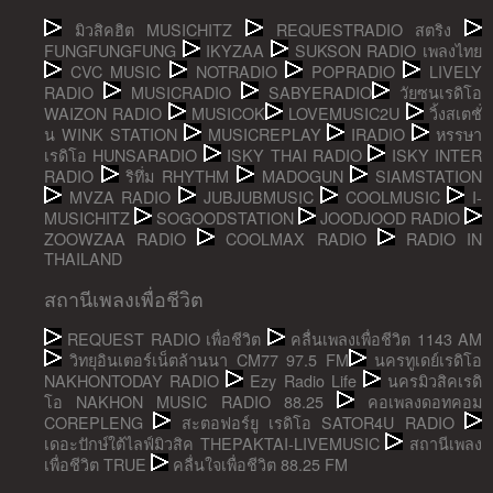
มิวสิคฮิต MUSICHITZ
REQUESTRADIO สตริง
FUNGFUNGFUNG
IKYZAA
SUKSON RADIO เพลงไทย
CVC MUSIC
NOTRADIO
POPRADIO
LIVELY
RADIO
MUSICRADIO
SABYERADIO
วัยซนเรดิโอ
WAIZON RADIO
MUSICOK
LOVEMUSIC2U
วิ้งสเตชั่
น WINK STATION
MUSICREPLAY
IRADIO
หรรษา
เรดิโอ HUNSARADIO
ISKY THAI RADIO
ISKY INTER
RADIO
ริทึ่ม RHYTHM
MADOGUN
SIAMSTATION
MVZA RADIO
JUBJUBMUSIC
COOLMUSIC
I-
MUSICHITZ
SOGOODSTATION
JOODJOOD RADIO
ZOOWZAA RADIO
COOLMAX RADIO
RADIO IN
THAILAND
สถานีเพลงเพื่อชีวิต
REQUEST RADIO เพื่อชีวิต
คลื่นเพลงเพื่อชีวิต 1143 AM
วิทยุอินเตอร์เน็ตล้านนา CM77 97.5 FM
นครทูเดย์เรดิโอ
NAKHONTODAY RADIO
Ezy Radio Life
นครมิวสิคเรดิ
โอ NAKHON MUSIC RADIO 88.25
คอเพลงดอทคอม
COREPLENG
สะตอฟอร์ยู เรดิโอ SATOR4U RADIO
เดอะปักษ์ใต้ไลฟ์มิวสิค THEPAKTAI-LIVEMUSIC
สถานีเพลง
เพื่อชีวิต TRUE
คลื่นใจเพื่อชีวิต 88.25 FM