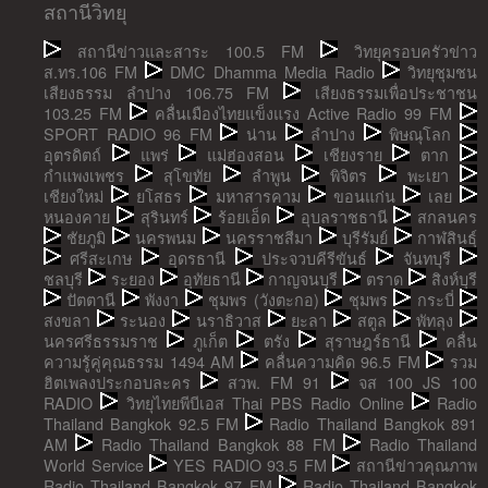
สถานีวิทยุ
สถานีข่าวและสาระ 100.5 FM
วิทยุครอบครัวข่าว
ส.ทร.106 FM
DMC Dhamma Media Radio
วิทยุชุมชน
เสียงธรรม ลำปาง 106.75 FM
เสียงธรรมเพื่อประชาชน
103.25 FM
คลื่นเมืองไทยแข็งแรง Active Radio 99 FM
SPORT RADIO 96 FM
น่าน
ลำปาง
พิษณุโลก
อุตรดิตถ์
แพร่
แม่ฮ่องสอน
เชียงราย
ตาก
กำแพงเพชร
สุโขทัย
ลำพูน
พิจิตร
พะเยา
เชียงใหม่
ยโสธร
มหาสารคาม
ขอนแก่น
เลย
หนองคาย
สุรินทร์
ร้อยเอ็ด
อุบลราชธานี
สกลนคร
ชัยภูมิ
นครพนม
นครราชสีมา
บุรีรัมย์
กาฬสินธุ์
ศรีสะเกษ
อุดรธานี
ประจวบคีรีขันธ์
จันทบุรี
ชลบุรี
ระยอง
อุทัยธานี
กาญจนบุรี
ตราด
สิงห์บุรี
ปัตตานี
พังงา
ชุมพร (วังตะกอ)
ชุมพร
กระบี่
สงขลา
ระนอง
นราธิวาส
ยะลา
สตูล
พัทลุง
นครศรีธรรมราช
ภูเก็ต
ตรัง
สุราษฎร์ธานี
คลื่น
ความรู้คู่คุณธรรม 1494 AM
คลื่นความคิด 96.5 FM
รวม
ฮิตเพลงประกอบละคร
สวพ. FM 91
จส 100 JS 100
RADIO
วิทยุไทยพีบีเอส Thai PBS Radio Online
Radio
Thailand Bangkok 92.5 FM
Radio Thailand Bangkok 891
AM
Radio Thailand Bangkok 88 FM
Radio Thailand
World Service
YES RADIO 93.5 FM
สถานีข่าวคุณภาพ
Radio Thailand Bangkok 97 FM
Radio Thailand Bangkok