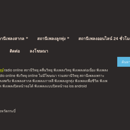
»
»
ถานีเพลงสากล
สถานีเพลงลูกทุ่ง
สถานีเพลงออนไลน์ 24 ชั่วโม
ติดต่อ
ลงโฆษณา
radio online สถานีวิทยุ คลื่นวิทยุ ฟังเพลงวิทยุ ฟังเพลงต่อเนื่อง ฟังเพลง
น์
adio online ฟังวิทยุ online ไม่มีโฆษณา รวมสถานีวิทยุ สถานีเพลงเพราะ
งสตริง ฟังเพลงสากล ฟังเพลงเกาหลี ฟังเพลงลูกทุ่ง ฟังเพลงเพื่อชีวิต ฟังเพ
 ฟังเพลงปิดหน้าจอได้ ฟังเพลงแบบปิดหน้าจอ ios android
งหวัดกระบี่