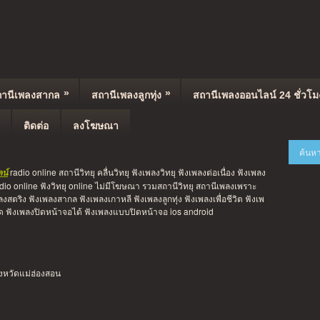
»
»
ถานีเพลงสากล
สถานีเพลงลูกทุ่ง
สถานีเพลงออนไลน์ 24 ชั่วโม
ติดต่อ
ลงโฆษณา
radio online สถานีวิทยุ คลื่นวิทยุ ฟังเพลงวิทยุ ฟังเพลงต่อเนื่อง ฟังเพลง
น์
adio online ฟังวิทยุ online ไม่มีโฆษณา รวมสถานีวิทยุ สถานีเพลงเพราะ
งสตริง ฟังเพลงสากล ฟังเพลงเกาหลี ฟังเพลงลูกทุ่ง ฟังเพลงเพื่อชีวิต ฟังเพ
 ฟังเพลงปิดหน้าจอได้ ฟังเพลงแบบปิดหน้าจอ ios android
ังหวัดแม่ฮ่องสอน