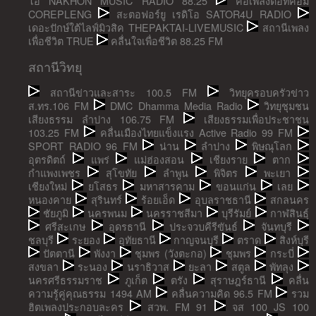
โอ NAKHON MUSIC RADIO 88.25
คอเพลงดอทคอม
COREPLENG
สะตอฟอร์ยู เรดิโอ SATOR4U RADIO
เดอะปักษ์ใต้ไลฟ์มิวสิค THEPAKTAI-LIVEMUSIC
สถานีเพลง
เพื่อชีวิต TRUE
คลื่นใจเพื่อชีวิต 88.25 FM
สถานีวิทยุ
สถานีข่าวและสาระ 100.5 FM
วิทยุครอบครัวข่าว
ส.ทร.106 FM
DMC Dhamma Media Radio
วิทยุชุมชน
เสียงธรรม ลำปาง 106.75 FM
เสียงธรรมเพื่อประชาชน
103.25 FM
คลื่นเมืองไทยแข็งแรง Active Radio 99 FM
SPORT RADIO 96 FM
น่าน
ลำปาง
พิษณุโลก
อุตรดิตถ์
แพร่
แม่ฮ่องสอน
เชียงราย
ตาก
กำแพงเพชร
สุโขทัย
ลำพูน
พิจิตร
พะเยา
เชียงใหม่
ยโสธร
มหาสารคาม
ขอนแก่น
เลย
หนองคาย
สุรินทร์
ร้อยเอ็ด
อุบลราชธานี
สกลนคร
ชัยภูมิ
นครพนม
นครราชสีมา
บุรีรัมย์
กาฬสินธุ์
ศรีสะเกษ
อุดรธานี
ประจวบคีรีขันธ์
จันทบุรี
ชลบุรี
ระยอง
อุทัยธานี
กาญจนบุรี
ตราด
สิงห์บุรี
ปัตตานี
พังงา
ชุมพร (วังตะกอ)
ชุมพร
กระบี่
สงขลา
ระนอง
นราธิวาส
ยะลา
สตูล
พัทลุง
นครศรีธรรมราช
ภูเก็ต
ตรัง
สุราษฎร์ธานี
คลื่น
ความรู้คู่คุณธรรม 1494 AM
คลื่นความคิด 96.5 FM
รวม
ฮิตเพลงประกอบละคร
สวพ. FM 91
จส 100 JS 100