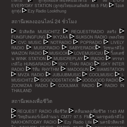
EVERYDAY STATION (ลูกทุ่งไทยแลนด์พลัส 88.5 FM)
โอเค
ลูกทุ่ง
Ezy Radio Lookthung
สถานีเพลงออนไลน์ 24 ชั่วโมง
มิวสิคฮิต MUSICHITZ
REQUESTRADIO สตริง
FUNGFUNGFUNG
IKYZAA
SUKSON RADIO เพลงไทย
CVC MUSIC
NOTRADIO
POPRADIO
LIVELY
RADIO
MUSICRADIO
SABYERADIO
วัยซนเรดิโอ
WAIZON RADIO
MUSICOK
LOVEMUSIC2U
วิ้งสเตชั่
น WINK STATION
MUSICREPLAY
IRADIO
หรรษา
เรดิโอ HUNSARADIO
ISKY THAI RADIO
ISKY INTER
RADIO
ริทึ่ม RHYTHM
MADOGUN
SIAMSTATION
MVZA RADIO
JUBJUBMUSIC
COOLMUSIC
I-
MUSICHITZ
SOGOODSTATION
JOODJOOD RADIO
ZOOWZAA RADIO
COOLMAX RADIO
RADIO IN
THAILAND
สถานีเพลงเพื่อชีวิต
REQUEST RADIO เพื่อชีวิต
คลื่นเพลงเพื่อชีวิต 1143 AM
วิทยุอินเตอร์เน็ตล้านนา CM77 97.5 FM
นครทูเดย์เรดิโอ
NAKHONTODAY RADIO
Ezy Radio Life
นครมิวสิคเรดิ