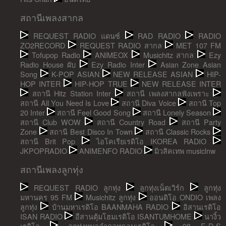
สถานีเพลงสากล
REQUEST RADIO แดนซ์
RAD RADIO
RADIO
ZO2RECORD
REQUEST RADIO สากล
MET 107 FM
Tofupop Radio
ANIMEOX
Musichitz สากล
Ezy
Radio House ผับ
Ezy Radio Inter
Asian Zone Asian
Song
K-POP ASIAN
NEW RELEASE ASIAN
HIP-
HOP INTER
HIP-HOP TRUE
NEW RELEASE INTER
สถานี Hitz Station Inter
สถานี เพลงสากลฟังเพราะ
สถานี All You Need Is Love
สถานี Diva Voice
สถานี Top
20 Inter
สถานี Feel Good Song
สถานี Lonely Season
สถานี Club WOW
สถานี Country Road
สถานี Party
Zone
สถานี Best Disco In Town
สถานี Classic Rocks
สถานี Brit Pop
ไอโคเรียเรดิโอ IKOREA RADIO
JKPOPRADIO
ANIMENFO RADIO
มิวสิคเทพ musiclnw
สถานีเพลงลูกทุ่ง
REQUEST RADIO ลูกทุ่ง
ลูกทุ่งเน็ตเวิร์ก
ลูกทุ่ง
มหานคร 95 FM
Musichitz ลูกทุ่ง
ออนดิโอ ONDIO เพลง
ลูกทุ่ง
บ้านมหาเรดิโอ BAANMAHA RADIO
อิสานเรดิโอ
ISAN RADIO
อีสานตุ้มโฮมเรดิโอ ISANTUMHOME
นางิ้ว
เรดิโอ
ลูกทุ่งหมอลำดอทคอมเรดิโอ
98 E-D-S