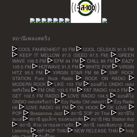
สถานีเพลงสตริง
COOL FAHRENHEIT 93 FM
COOL CELSIUS 91.5 FM
KEEP IT MELLOW 97.5 (SEED 97.5 FM)
GREEN
WAVE 106.5 FM
EFM 94 FM
CHILL 89 FM
EAZY
105.5 FM
HOTWAVE 91.5 FM
WHITE POP
VIRGIN
HITZ 95.5 FM
VIRGIN STAR FM 98
SMF ROCK
STATION Pure Rock Radio
ROCK ON RADIO
MODERN ROCK
LIKE 103 FM
ออนดิโอ ONDIO เพลง
สตริงใหม่
FM ONE 103.5 FM
FAT RADIO 104.5 FM
GET 102.5 FM RADIO
LOVE RADIO 104.5
ออนดิโอ
ONDIO เพลงสตริงเก่า
Ezy Radio Old เพลงเก่า
Ezy Radio
Hit
LOVE RADIO 93 FM
OK HOOK
OK LOVE
POP
Bossanova Jazz
สถานี TOP 20 Thai
สถานีไป
ทะเล
สถานี มุมเล็กๆ ของคนอกหัก
สถานี Hitz Station thai
สถานี ห้วงเวลาของความรัก
สถานี เพลงฟังสบาย Easy
Listening
HIP-HOP THAI
NEW RELEASE THAI
Indy
Hits Chart
อินดี้ไทย