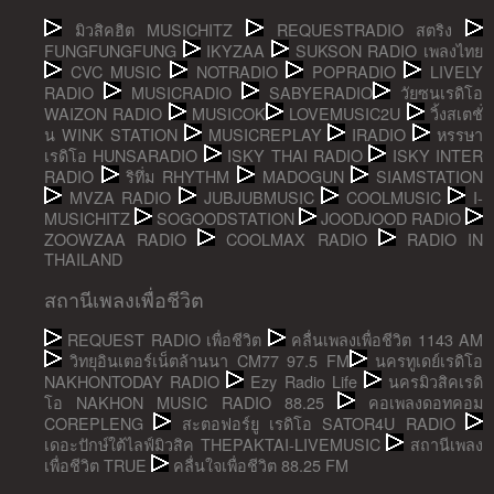
มิวสิคฮิต MUSICHITZ
REQUESTRADIO สตริง
FUNGFUNGFUNG
IKYZAA
SUKSON RADIO เพลงไทย
CVC MUSIC
NOTRADIO
POPRADIO
LIVELY
RADIO
MUSICRADIO
SABYERADIO
วัยซนเรดิโอ
WAIZON RADIO
MUSICOK
LOVEMUSIC2U
วิ้งสเตชั่
น WINK STATION
MUSICREPLAY
IRADIO
หรรษา
เรดิโอ HUNSARADIO
ISKY THAI RADIO
ISKY INTER
RADIO
ริทึ่ม RHYTHM
MADOGUN
SIAMSTATION
MVZA RADIO
JUBJUBMUSIC
COOLMUSIC
I-
MUSICHITZ
SOGOODSTATION
JOODJOOD RADIO
ZOOWZAA RADIO
COOLMAX RADIO
RADIO IN
THAILAND
สถานีเพลงเพื่อชีวิต
REQUEST RADIO เพื่อชีวิต
คลื่นเพลงเพื่อชีวิต 1143 AM
วิทยุอินเตอร์เน็ตล้านนา CM77 97.5 FM
นครทูเดย์เรดิโอ
NAKHONTODAY RADIO
Ezy Radio Life
นครมิวสิคเรดิ
โอ NAKHON MUSIC RADIO 88.25
คอเพลงดอทคอม
COREPLENG
สะตอฟอร์ยู เรดิโอ SATOR4U RADIO
เดอะปักษ์ใต้ไลฟ์มิวสิค THEPAKTAI-LIVEMUSIC
สถานีเพลง
เพื่อชีวิต TRUE
คลื่นใจเพื่อชีวิต 88.25 FM