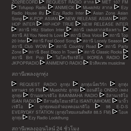
ZO2RECORD
REQUEST RADIO สากล
MET 107 FM
Tofupop Radio
ANIMEOX
Musichitz สากล
Ezy
Radio House ผับ
Ezy Radio Inter
Asian Zone Asian
Song
K-POP ASIAN
NEW RELEASE ASIAN
HIP-
HOP INTER
HIP-HOP TRUE
NEW RELEASE INTER
สถานี Hitz Station Inter
สถานี เพลงสากลฟังเพราะ
สถานี All You Need Is Love
สถานี Diva Voice
สถานี Top
20 Inter
สถานี Feel Good Song
สถานี Lonely Season
สถานี Club WOW
สถานี Country Road
สถานี Party
Zone
สถานี Best Disco In Town
สถานี Classic Rocks
สถานี Brit Pop
ไอโคเรียเรดิโอ IKOREA RADIO
JKPOPRADIO
ANIMENFO RADIO
มิวสิคเทพ musiclnw
สถานีเพลงลูกทุ่ง
REQUEST RADIO ลูกทุ่ง
ลูกทุ่งเน็ตเวิร์ก
ลูกทุ่ง
มหานคร 95 FM
Musichitz ลูกทุ่ง
ออนดิโอ ONDIO เพลง
ลูกทุ่ง
บ้านมหาเรดิโอ BAANMAHA RADIO
อิสานเรดิโอ
ISAN RADIO
อีสานตุ้มโฮมเรดิโอ ISANTUMHOME
นางิ้ว
เรดิโอ
ลูกทุ่งหมอลำดอทคอมเรดิโอ
98 E-D-S
EVERYDAY STATION (ลูกทุ่งไทยแลนด์พลัส 88.5 FM)
โอเค
ลูกทุ่ง
Ezy Radio Lookthung
สถานีเพลงออนไลน์ 24 ชั่วโมง