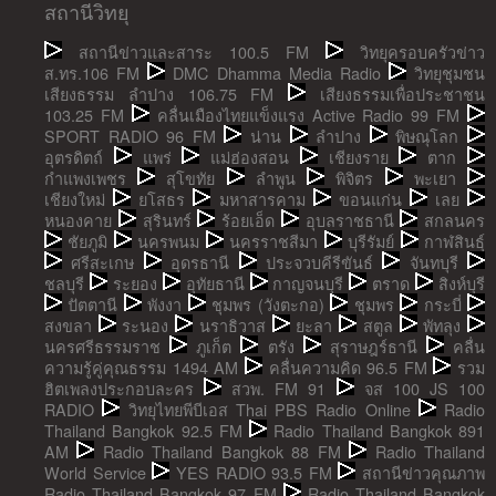
สถานีวิทยุ
สถานีข่าวและสาระ 100.5 FM
วิทยุครอบครัวข่าว
ส.ทร.106 FM
DMC Dhamma Media Radio
วิทยุชุมชน
เสียงธรรม ลำปาง 106.75 FM
เสียงธรรมเพื่อประชาชน
103.25 FM
คลื่นเมืองไทยแข็งแรง Active Radio 99 FM
SPORT RADIO 96 FM
น่าน
ลำปาง
พิษณุโลก
อุตรดิตถ์
แพร่
แม่ฮ่องสอน
เชียงราย
ตาก
กำแพงเพชร
สุโขทัย
ลำพูน
พิจิตร
พะเยา
เชียงใหม่
ยโสธร
มหาสารคาม
ขอนแก่น
เลย
หนองคาย
สุรินทร์
ร้อยเอ็ด
อุบลราชธานี
สกลนคร
ชัยภูมิ
นครพนม
นครราชสีมา
บุรีรัมย์
กาฬสินธุ์
ศรีสะเกษ
อุดรธานี
ประจวบคีรีขันธ์
จันทบุรี
ชลบุรี
ระยอง
อุทัยธานี
กาญจนบุรี
ตราด
สิงห์บุรี
ปัตตานี
พังงา
ชุมพร (วังตะกอ)
ชุมพร
กระบี่
สงขลา
ระนอง
นราธิวาส
ยะลา
สตูล
พัทลุง
นครศรีธรรมราช
ภูเก็ต
ตรัง
สุราษฎร์ธานี
คลื่น
ความรู้คู่คุณธรรม 1494 AM
คลื่นความคิด 96.5 FM
รวม
ฮิตเพลงประกอบละคร
สวพ. FM 91
จส 100 JS 100
RADIO
วิทยุไทยพีบีเอส Thai PBS Radio Online
Radio
Thailand Bangkok 92.5 FM
Radio Thailand Bangkok 891
AM
Radio Thailand Bangkok 88 FM
Radio Thailand
World Service
YES RADIO 93.5 FM
สถานีข่าวคุณภาพ
Radio Thailand Bangkok 97 FM
Radio Thailand Bangkok