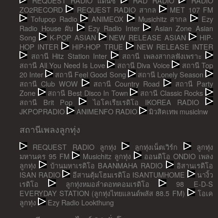
REQUEST RADIO แดนซ์
RAD RADIO
RADIO
ZO2RECORD
REQUEST RADIO สากล
MET 107 FM
Tofupop Radio
ANIMEOX
Musichitz สากล
Ezy
Radio House ผับ
Ezy Radio Inter
Asian Zone Asian
Song
K-POP ASIAN
NEW RELEASE ASIAN
HIP-
HOP INTER
HIP-HOP TRUE
NEW RELEASE INTER
สถานี Hitz Station Inter
สถานี เพลงสากลฟังเพราะ
สถานี All You Need Is Love
สถานี Diva Voice
สถานี Top
20 Inter
สถานี Feel Good Song
สถานี Lonely Season
สถานี Club WOW
สถานี Country Road
สถานี Party
Zone
สถานี Best Disco In Town
สถานี Classic Rocks
สถานี Brit Pop
ไอโคเรียเรดิโอ IKOREA RADIO
JKPOPRADIO
ANIMENFO RADIO
มิวสิคเทพ musiclnw
สถานีเพลงลูกทุ่ง
REQUEST RADIO ลูกทุ่ง
ลูกทุ่งเน็ตเวิร์ก
ลูกทุ่ง
มหานคร 95 FM
Musichitz ลูกทุ่ง
ออนดิโอ ONDIO เพลง
ลูกทุ่ง
บ้านมหาเรดิโอ BAANMAHA RADIO
อิสานเรดิโอ
ISAN RADIO
อีสานตุ้มโฮมเรดิโอ ISANTUMHOME
นางิ้ว
เรดิโอ
ลูกทุ่งหมอลำดอทคอมเรดิโอ
98 E-D-S
EVERYDAY STATION (ลูกทุ่งไทยแลนด์พลัส 88.5 FM)
โอเค
ลูกทุ่ง
Ezy Radio Lookthung