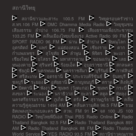
สถานีวิทยุ
สถานีข่าวและสาระ 100.5 FM
วิทยุครอบครัวข่าว
ส.ทร.106 FM
DMC Dhamma Media Radio
วิทยุชุมชน
เสียงธรรม ลำปาง 106.75 FM
เสียงธรรมเพื่อประชาชน
103.25 FM
คลื่นเมืองไทยแข็งแรง Active Radio 99 FM
SPORT RADIO 96 FM
น่าน
ลำปาง
พิษณุโลก
อุตรดิตถ์
แพร่
แม่ฮ่องสอน
เชียงราย
ตาก
กำแพงเพชร
สุโขทัย
ลำพูน
พิจิตร
พะเยา
เชียงใหม่
ยโสธร
มหาสารคาม
ขอนแก่น
เลย
หนองคาย
สุรินทร์
ร้อยเอ็ด
อุบลราชธานี
สกลนคร
ชัยภูมิ
นครพนม
นครราชสีมา
บุรีรัมย์
กาฬสินธุ์
ศรีสะเกษ
อุดรธานี
ประจวบคีรีขันธ์
จันทบุรี
ชลบุรี
ระยอง
อุทัยธานี
กาญจนบุรี
ตราด
สิงห์บุรี
ปัตตานี
พังงา
ชุมพร (วังตะกอ)
ชุมพร
กระบี่
สงขลา
ระนอง
นราธิวาส
ยะลา
สตูล
พัทลุง
นครศรีธรรมราช
ภูเก็ต
ตรัง
สุราษฎร์ธานี
คลื่น
ความรู้คู่คุณธรรม 1494 AM
คลื่นความคิด 96.5 FM
รวม
ฮิตเพลงประกอบละคร
สวพ. FM 91
จส 100 JS 100
RADIO
วิทยุไทยพีบีเอส Thai PBS Radio Online
Radio
Thailand Bangkok 92.5 FM
Radio Thailand Bangkok 891
AM
Radio Thailand Bangkok 88 FM
Radio Thailand
World Service
YES RADIO 93.5 FM
สถานีข่าวคุณภาพ