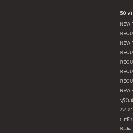
50 ส
NEW 
REQU
NEW 
REQUE
REQUE
REQU
REQU
NEW 
บุรีรัมย
สงขลา
กาฬสินธ
Radio