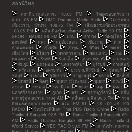
สถานีวิทยุ
สถานีข่าวและสาระ 100.5 FM
วิทยุครอบครัวข่าว
ส.ทร.106 FM
DMC Dhamma Media Radio
วิทยุชุมชน
เสียงธรรม ลำปาง 106.75 FM
เสียงธรรมเพื่อประชาชน
103.25 FM
คลื่นเมืองไทยแข็งแรง Active Radio 99 FM
SPORT RADIO 96 FM
น่าน
ลำปาง
พิษณุโลก
อุตรดิตถ์
แพร่
แม่ฮ่องสอน
เชียงราย
ตาก
กำแพงเพชร
สุโขทัย
ลำพูน
พิจิตร
พะเยา
เชียงใหม่
ยโสธร
มหาสารคาม
ขอนแก่น
เลย
หนองคาย
สุรินทร์
ร้อยเอ็ด
อุบลราชธานี
สกลนคร
ชัยภูมิ
นครพนม
นครราชสีมา
บุรีรัมย์
กาฬสินธุ์
ศรีสะเกษ
อุดรธานี
ประจวบคีรีขันธ์
จันทบุรี
ชลบุรี
ระยอง
อุทัยธานี
กาญจนบุรี
ตราด
สิงห์บุรี
ปัตตานี
พังงา
ชุมพร (วังตะกอ)
ชุมพร
กระบี่
สงขลา
ระนอง
นราธิวาส
ยะลา
สตูล
พัทลุง
นครศรีธรรมราช
ภูเก็ต
ตรัง
สุราษฎร์ธานี
คลื่น
ความรู้คู่คุณธรรม 1494 AM
คลื่นความคิด 96.5 FM
รวม
ฮิตเพลงประกอบละคร
สวพ. FM 91
จส 100 JS 100
RADIO
วิทยุไทยพีบีเอส Thai PBS Radio Online
Radio
Thailand Bangkok 92.5 FM
Radio Thailand Bangkok 891
AM
Radio Thailand Bangkok 88 FM
Radio Thailand
World Service
YES RADIO 93.5 FM
สถานีข่าวคุณภาพ
Radio Thailand Bangkok 97 FM
Radio Thailand Bangkok