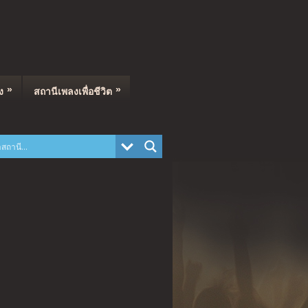
»
»
ง
สถานีเพลงเพื่อชีวิต