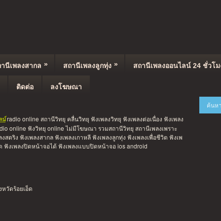
»
»
ถานีเพลงสากล
สถานีเพลงลูกทุ่ง
สถานีเพลงออนไลน์ 24 ชั่วโม
ติดต่อ
ลงโฆษณา
radio online สถานีวิทยุ คลื่นวิทยุ ฟังเพลงวิทยุ ฟังเพลงต่อเนื่อง ฟังเพลง
น์
adio online ฟังวิทยุ online ไม่มีโฆษณา รวมสถานีวิทยุ สถานีเพลงเพราะ
งสตริง ฟังเพลงสากล ฟังเพลงเกาหลี ฟังเพลงลูกทุ่ง ฟังเพลงเพื่อชีวิต ฟังเพ
 ฟังเพลงปิดหน้าจอได้ ฟังเพลงแบบปิดหน้าจอ ios android
งหวัดร้อยเอ็ด