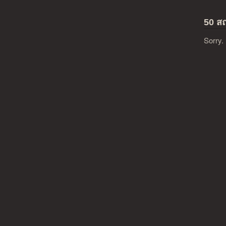
50 ส
Sorry. 