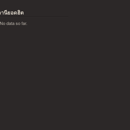
ถานียอดฮิต
No data so far.