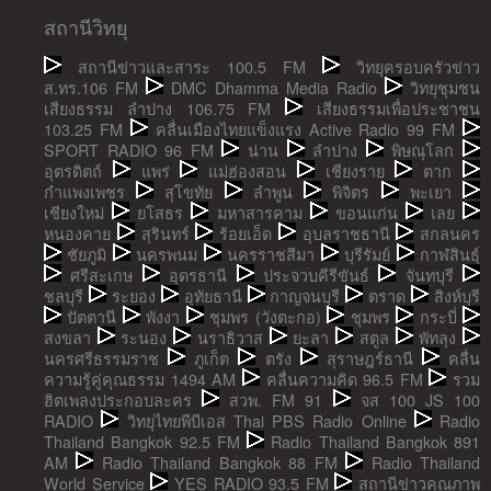
สถานีวิทยุ
สถานีข่าวและสาระ 100.5 FM
วิทยุครอบครัวข่าว
ส.ทร.106 FM
DMC Dhamma Media Radio
วิทยุชุมชน
เสียงธรรม ลำปาง 106.75 FM
เสียงธรรมเพื่อประชาชน
103.25 FM
คลื่นเมืองไทยแข็งแรง Active Radio 99 FM
SPORT RADIO 96 FM
น่าน
ลำปาง
พิษณุโลก
อุตรดิตถ์
แพร่
แม่ฮ่องสอน
เชียงราย
ตาก
กำแพงเพชร
สุโขทัย
ลำพูน
พิจิตร
พะเยา
เชียงใหม่
ยโสธร
มหาสารคาม
ขอนแก่น
เลย
หนองคาย
สุรินทร์
ร้อยเอ็ด
อุบลราชธานี
สกลนคร
ชัยภูมิ
นครพนม
นครราชสีมา
บุรีรัมย์
กาฬสินธุ์
ศรีสะเกษ
อุดรธานี
ประจวบคีรีขันธ์
จันทบุรี
ชลบุรี
ระยอง
อุทัยธานี
กาญจนบุรี
ตราด
สิงห์บุรี
ปัตตานี
พังงา
ชุมพร (วังตะกอ)
ชุมพร
กระบี่
สงขลา
ระนอง
นราธิวาส
ยะลา
สตูล
พัทลุง
นครศรีธรรมราช
ภูเก็ต
ตรัง
สุราษฎร์ธานี
คลื่น
ความรู้คู่คุณธรรม 1494 AM
คลื่นความคิด 96.5 FM
รวม
ฮิตเพลงประกอบละคร
สวพ. FM 91
จส 100 JS 100
RADIO
วิทยุไทยพีบีเอส Thai PBS Radio Online
Radio
Thailand Bangkok 92.5 FM
Radio Thailand Bangkok 891
AM
Radio Thailand Bangkok 88 FM
Radio Thailand
World Service
YES RADIO 93.5 FM
สถานีข่าวคุณภาพ