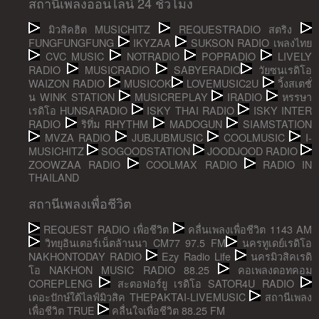
สถานีเพลงออนไลน์ 24 ชั่วโมง
มิวสิคฮิต MUSICHITZ
REQUESTRADIO สตริง
FUNGFUNGFUNG
IKYZAA
SUKSON RADIO เพลงไทย
CVC MUSIC
NOTRADIO
POPRADIO
LIVELY
RADIO
MUSICRADIO
SABYERADIO
วัยซนเรดิโอ
WAIZON RADIO
MUSICOK
LOVEMUSIC2U
วิ้งสเตชั่
น WINK STATION
MUSICREPLAY
IRADIO
หรรษา
เรดิโอ HUNSARADIO
ISKY THAI RADIO
ISKY INTER
RADIO
ริทึ่ม RHYTHM
MADOGUN
SIAMSTATION
MVZA RADIO
JUBJUBMUSIC
COOLMUSIC
I-
MUSICHITZ
SOGOODSTATION
JOODJOOD RADIO
ZOOWZAA RADIO
COOLMAX RADIO
RADIO IN
THAILAND
สถานีเพลงเพื่อชีวิต
REQUEST RADIO เพื่อชีวิต
คลื่นเพลงเพื่อชีวิต 1143 AM
วิทยุอินเตอร์เน็ตล้านนา CM77 97.5 FM
นครทูเดย์เรดิโอ
NAKHONTODAY RADIO
Ezy Radio Life
นครมิวสิคเรดิ
โอ NAKHON MUSIC RADIO 88.25
คอเพลงดอทคอม
COREPLENG
สะตอฟอร์ยู เรดิโอ SATOR4U RADIO
เดอะปักษ์ใต้ไลฟ์มิวสิค THEPAKTAI-LIVEMUSIC
สถานีเพลง
เพื่อชีวิต TRUE
คลื่นใจเพื่อชีวิต 88.25 FM