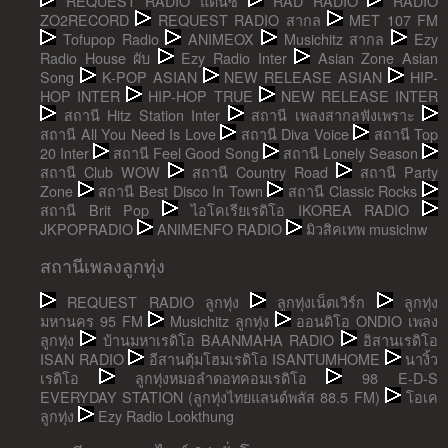
REQUEST RADIO แดนซ์
RAD RADIO
RADIO
ZO2RECORD
REQUEST RADIO สากล
MET 107 FM
Tofupop Radio
ANIMEOX
Musichitz สากล
Ezy
Radio House ผับ
Ezy Radio Inter
Asian Zone Asian
Song
K-POP ASIAN
NEW RELEASE ASIAN
HIP-
HOP INTER
HIP-HOP TRUE
NEW RELEASE INTER
สถานี Hitz Station Inter
สถานี เพลงสากลฟังเพราะ
สถานี All You Need Is Love
สถานี Diva Voice
สถานี Top
20 Inter
สถานี Feel Good Song
สถานี Lonely Season
สถานี Club WOW
สถานี Country Road
สถานี Party
Zone
สถานี Best Disco In Town
สถานี Classic Rocks
สถานี Brit Pop
ไอโคเรียเรดิโอ IKOREA RADIO
JKPOPRADIO
ANIMENFO RADIO
มิวสิคเทพ musiclnw
สถานีเพลงลูกทุ่ง
REQUEST RADIO ลูกทุ่ง
ลูกทุ่งเน็ตเวิร์ก
ลูกทุ่ง
มหานคร 95 FM
Musichitz ลูกทุ่ง
ออนดิโอ ONDIO เพลง
ลูกทุ่ง
บ้านมหาเรดิโอ BAANMAHA RADIO
อิสานเรดิโอ
ISAN RADIO
อีสานตุ้มโฮมเรดิโอ ISANTUMHOME
นางิ้ว
เรดิโอ
ลูกทุ่งหมอลำดอทคอมเรดิโอ
98 E-D-S
EVERYDAY STATION (ลูกทุ่งไทยแลนด์พลัส 88.5 FM)
โอเค
ลูกทุ่ง
Ezy Radio Lookthung