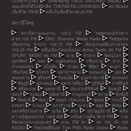
COREPLENG
สะตอฟอร์ยู เรดิโอ SATOR4U RADIO
เดอะปักษ์ใต้ไลฟ์มิวสิค THEPAKTAI-LIVEMUSIC
สถานีเพลง
เพื่อชีวิต TRUE
คลื่นใจเพื่อชีวิต 88.25 FM
สถานีวิทยุ
สถานีข่าวและสาระ 100.5 FM
วิทยุครอบครัวข่าว
ส.ทร.106 FM
DMC Dhamma Media Radio
วิทยุชุมชน
เสียงธรรม ลำปาง 106.75 FM
เสียงธรรมเพื่อประชาชน
103.25 FM
คลื่นเมืองไทยแข็งแรง Active Radio 99 FM
SPORT RADIO 96 FM
น่าน
ลำปาง
พิษณุโลก
อุตรดิตถ์
แพร่
แม่ฮ่องสอน
เชียงราย
ตาก
กำแพงเพชร
สุโขทัย
ลำพูน
พิจิตร
พะเยา
เชียงใหม่
ยโสธร
มหาสารคาม
ขอนแก่น
เลย
หนองคาย
สุรินทร์
ร้อยเอ็ด
อุบลราชธานี
สกลนคร
ชัยภูมิ
นครพนม
นครราชสีมา
บุรีรัมย์
กาฬสินธุ์
ศรีสะเกษ
อุดรธานี
ประจวบคีรีขันธ์
จันทบุรี
ชลบุรี
ระยอง
อุทัยธานี
กาญจนบุรี
ตราด
สิงห์บุรี
ปัตตานี
พังงา
ชุมพร (วังตะกอ)
ชุมพร
กระบี่
สงขลา
ระนอง
นราธิวาส
ยะลา
สตูล
พัทลุง
นครศรีธรรมราช
ภูเก็ต
ตรัง
สุราษฎร์ธานี
คลื่น
ความรู้คู่คุณธรรม 1494 AM
คลื่นความคิด 96.5 FM
รวม
ฮิตเพลงประกอบละคร
สวพ. FM 91
จส 100 JS 100
RADIO
วิทยุไทยพีบีเอส Thai PBS Radio Online
Radio