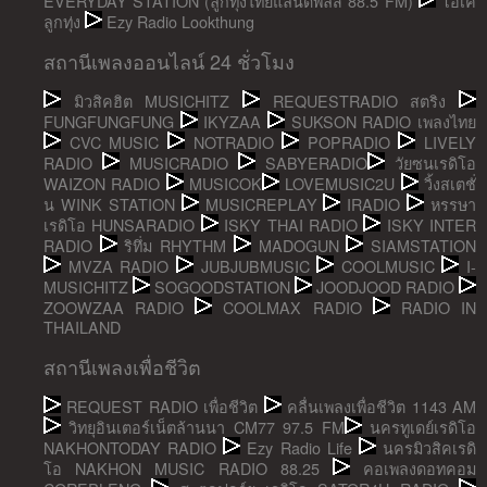
EVERYDAY STATION (ลูกทุ่งไทยแลนด์พลัส 88.5 FM)
โอเค
ลูกทุ่ง
Ezy Radio Lookthung
สถานีเพลงออนไลน์ 24 ชั่วโมง
มิวสิคฮิต MUSICHITZ
REQUESTRADIO สตริง
FUNGFUNGFUNG
IKYZAA
SUKSON RADIO เพลงไทย
CVC MUSIC
NOTRADIO
POPRADIO
LIVELY
RADIO
MUSICRADIO
SABYERADIO
วัยซนเรดิโอ
WAIZON RADIO
MUSICOK
LOVEMUSIC2U
วิ้งสเตชั่
น WINK STATION
MUSICREPLAY
IRADIO
หรรษา
เรดิโอ HUNSARADIO
ISKY THAI RADIO
ISKY INTER
RADIO
ริทึ่ม RHYTHM
MADOGUN
SIAMSTATION
MVZA RADIO
JUBJUBMUSIC
COOLMUSIC
I-
MUSICHITZ
SOGOODSTATION
JOODJOOD RADIO
ZOOWZAA RADIO
COOLMAX RADIO
RADIO IN
THAILAND
สถานีเพลงเพื่อชีวิต
REQUEST RADIO เพื่อชีวิต
คลื่นเพลงเพื่อชีวิต 1143 AM
วิทยุอินเตอร์เน็ตล้านนา CM77 97.5 FM
นครทูเดย์เรดิโอ
NAKHONTODAY RADIO
Ezy Radio Life
นครมิวสิคเรดิ
โอ NAKHON MUSIC RADIO 88.25
คอเพลงดอทคอม