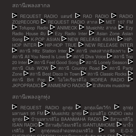
สถานีเพลงสากล
REQUEST RADIO แดนซ์
RAD RADIO
RADIO
ZO2RECORD
REQUEST RADIO สากล
MET 107 FM
Tofupop Radio
ANIMEOX
Musichitz สากล
Ezy
Radio House ผับ
Ezy Radio Inter
Asian Zone Asian
Song
K-POP ASIAN
NEW RELEASE ASIAN
HIP-
HOP INTER
HIP-HOP TRUE
NEW RELEASE INTER
สถานี Hitz Station Inter
สถานี เพลงสากลฟังเพราะ
สถานี All You Need Is Love
สถานี Diva Voice
สถานี Top
20 Inter
สถานี Feel Good Song
สถานี Lonely Season
สถานี Club WOW
สถานี Country Road
สถานี Party
Zone
สถานี Best Disco In Town
สถานี Classic Rocks
สถานี Brit Pop
ไอโคเรียเรดิโอ IKOREA RADIO
JKPOPRADIO
ANIMENFO RADIO
มิวสิคเทพ musiclnw
สถานีเพลงลูกทุ่ง
REQUEST RADIO ลูกทุ่ง
ลูกทุ่งเน็ตเวิร์ก
ลูกทุ่ง
มหานคร 95 FM
Musichitz ลูกทุ่ง
ออนดิโอ ONDIO เพลง
ลูกทุ่ง
บ้านมหาเรดิโอ BAANMAHA RADIO
อิสานเรดิโอ
ISAN RADIO
อีสานตุ้มโฮมเรดิโอ ISANTUMHOME
นางิ้ว
เรดิโอ
ลูกทุ่งหมอลำดอทคอมเรดิโอ
98 E-D-S