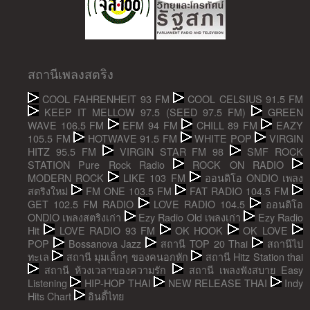
สถานีเพลงสตริง
COOL FAHRENHEIT 93 FM
COOL CELSIUS 91.5 FM
KEEP IT MELLOW 97.5 (SEED 97.5 FM)
GREEN
WAVE 106.5 FM
EFM 94 FM
CHILL 89 FM
EAZY
105.5 FM
HOTWAVE 91.5 FM
WHITE POP
VIRGIN
HITZ 95.5 FM
VIRGIN STAR FM 98
SMF ROCK
STATION Pure Rock Radio
ROCK ON RADIO
MODERN ROCK
LIKE 103 FM
ออนดิโอ ONDIO เพลง
สตริงใหม่
FM ONE 103.5 FM
FAT RADIO 104.5 FM
GET 102.5 FM RADIO
LOVE RADIO 104.5
ออนดิโอ
ONDIO เพลงสตริงเก่า
Ezy Radio Old เพลงเก่า
Ezy Radio
Hit
LOVE RADIO 93 FM
OK HOOK
OK LOVE
POP
Bossanova Jazz
สถานี TOP 20 Thai
สถานีไป
ทะเล
สถานี มุมเล็กๆ ของคนอกหัก
สถานี Hitz Station thai
สถานี ห้วงเวลาของความรัก
สถานี เพลงฟังสบาย Easy
Listening
HIP-HOP THAI
NEW RELEASE THAI
Indy
Hits Chart
อินดี้ไทย