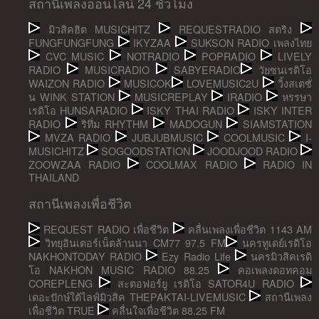
สถานีเพลงออนไลน์ 24 ชั่วโมง
มิวสิคฮิต MUSICHITZ
REQUESTRADIO สตริง
FUNGFUNGFUNG
IKYZAA
SUKSON RADIO เพลงไทย
CVC MUSIC
NOTRADIO
POPRADIO
LIVELY
RADIO
MUSICRADIO
SABYERADIO
วัยซนเรดิโอ
WAIZON RADIO
MUSICOK
LOVEMUSIC2U
วิ้งสเตชั่
น WINK STATION
MUSICREPLAY
IRADIO
หรรษา
เรดิโอ HUNSARADIO
ISKY THAI RADIO
ISKY INTER
RADIO
ริทึ่ม RHYTHM
MADOGUN
SIAMSTATION
MVZA RADIO
JUBJUBMUSIC
COOLMUSIC
I-
MUSICHITZ
SOGOODSTATION
JOODJOOD RADIO
ZOOWZAA RADIO
COOLMAX RADIO
RADIO IN
THAILAND
สถานีเพลงเพื่อชีวิต
REQUEST RADIO เพื่อชีวิต
คลื่นเพลงเพื่อชีวิต 1143 AM
วิทยุอินเตอร์เน็ตล้านนา CM77 97.5 FM
นครทูเดย์เรดิโอ
NAKHONTODAY RADIO
Ezy Radio Life
นครมิวสิคเรดิ
โอ NAKHON MUSIC RADIO 88.25
คอเพลงดอทคอม
COREPLENG
สะตอฟอร์ยู เรดิโอ SATOR4U RADIO
เดอะปักษ์ใต้ไลฟ์มิวสิค THEPAKTAI-LIVEMUSIC
สถานีเพลง
เพื่อชีวิต TRUE
คลื่นใจเพื่อชีวิต 88.25 FM