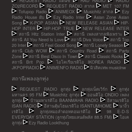
REQUEST RADIO แดนซ์
RAD RADIO
RADIO
ZO2RECORD
REQUEST RADIO สากล
MET 107 FM
Tofupop Radio
ANIMEOX
Musichitz สากล
Ezy
Radio House ผับ
Ezy Radio Inter
Asian Zone Asian
Song
K-POP ASIAN
NEW RELEASE ASIAN
HIP-
HOP INTER
HIP-HOP TRUE
NEW RELEASE INTER
สถานี Hitz Station Inter
สถานี เพลงสากลฟังเพราะ
สถานี All You Need Is Love
สถานี Diva Voice
สถานี Top
20 Inter
สถานี Feel Good Song
สถานี Lonely Season
สถานี Club WOW
สถานี Country Road
สถานี Party
Zone
สถานี Best Disco In Town
สถานี Classic Rocks
สถานี Brit Pop
ไอโคเรียเรดิโอ IKOREA RADIO
JKPOPRADIO
ANIMENFO RADIO
มิวสิคเทพ musiclnw
สถานีเพลงลูกทุ่ง
REQUEST RADIO ลูกทุ่ง
ลูกทุ่งเน็ตเวิร์ก
ลูกทุ่ง
มหานคร 95 FM
Musichitz ลูกทุ่ง
ออนดิโอ ONDIO เพลง
ลูกทุ่ง
บ้านมหาเรดิโอ BAANMAHA RADIO
อิสานเรดิโอ
ISAN RADIO
อีสานตุ้มโฮมเรดิโอ ISANTUMHOME
นางิ้ว
เรดิโอ
ลูกทุ่งหมอลำดอทคอมเรดิโอ
98 E-D-S
EVERYDAY STATION (ลูกทุ่งไทยแลนด์พลัส 88.5 FM)
โอเค
ลูกทุ่ง
Ezy Radio Lookthung