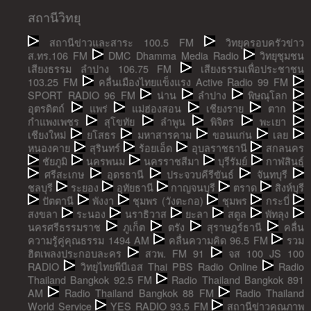
สถานีวิทยุ
สถานีข่าวและสาระ 100.5 FM
วิทยุครอบครัวข่าว
ส.ทร.106 FM
DMC Dhamma Media Radio
วิทยุชุมชน
เสียงธรรม ลำปาง 106.75 FM
เสียงธรรมเพื่อประชาชน
103.25 FM
คลื่นเมืองไทยแข็งแรง Active Radio 99 FM
SPORT RADIO 96 FM
น่าน
ลำปาง
พิษณุโลก
อุตรดิตถ์
แพร่
แม่ฮ่องสอน
เชียงราย
ตาก
กำแพงเพชร
สุโขทัย
ลำพูน
พิจิตร
พะเยา
เชียงใหม่
ยโสธร
มหาสารคาม
ขอนแก่น
เลย
หนองคาย
สุรินทร์
ร้อยเอ็ด
อุบลราชธานี
สกลนคร
ชัยภูมิ
นครพนม
นครราชสีมา
บุรีรัมย์
กาฬสินธุ์
ศรีสะเกษ
อุดรธานี
ประจวบคีรีขันธ์
จันทบุรี
ชลบุรี
ระยอง
อุทัยธานี
กาญจนบุรี
ตราด
สิงห์บุรี
ปัตตานี
พังงา
ชุมพร (วังตะกอ)
ชุมพร
กระบี่
สงขลา
ระนอง
นราธิวาส
ยะลา
สตูล
พัทลุง
นครศรีธรรมราช
ภูเก็ต
ตรัง
สุราษฎร์ธานี
คลื่น
ความรู้คู่คุณธรรม 1494 AM
คลื่นความคิด 96.5 FM
รวม
ฮิตเพลงประกอบละคร
สวพ. FM 91
จส 100 JS 100
RADIO
วิทยุไทยพีบีเอส Thai PBS Radio Online
Radio
Thailand Bangkok 92.5 FM
Radio Thailand Bangkok 891
AM
Radio Thailand Bangkok 88 FM
Radio Thailand
World Service
YES RADIO 93.5 FM
สถานีข่าวคุณภาพ