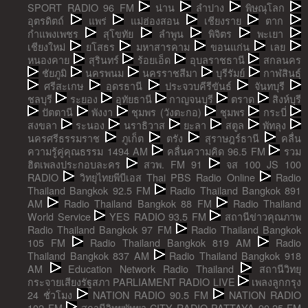
SPORT RADIO 96 FM
น่าน
ลำปาง
พิษณุโลก
อุตรดิตถ์
แพร่
แม่ฮ่องสอน
เชียงราย
ตาก
กำแพงเพชร
สุโขทัย
ลำพูน
พิจิตร
พะเยา
เชียงใหม่
ยโสธร
มหาสารคาม
ขอนแก่น
เลย
หนองคาย
สุรินทร์
ร้อยเอ็ด
อุบลราชธานี
สกลนคร
ชัยภูมิ
นครพนม
นครราชสีมา
บุรีรัมย์
กาฬสินธุ์
ศรีสะเกษ
อุดรธานี
ประจวบคีรีขันธ์
จันทบุรี
ชลบุรี
ระยอง
อุทัยธานี
กาญจนบุรี
ตราด
สิงห์บุรี
ปัตตานี
พังงา
ชุมพร (วังตะกอ)
ชุมพร
กระบี่
สงขลา
ระนอง
นราธิวาส
ยะลา
สตูล
พัทลุง
นครศรีธรรมราช
ภูเก็ต
ตรัง
สุราษฎร์ธานี
คลื่น
ความรู้คู่คุณธรรม 1494 AM
คลื่นความคิด 96.5 FM
รวม
ฮิตเพลงประกอบละคร
สวพ. FM 91
จส 100 JS 100
RADIO
วิทยุไทยพีบีเอส Thai PBS Radio Online
Radio
Thailand Bangkok 92.5 FM
Radio Thailand Bangkok 891
AM
Radio Thailand Bangkok 88 FM
Radio Thailand
World Service
YES RADIO 93.5 FM
สถานีข่าวคุณภาพ
Radio Thailand Bangkok 97 FM
Radio Thailand Bangkok
105 FM
Radio Thailand Bangkok 819 AM
Radio
Thailand Bangkok 837 AM
Radio Thailand Bangkok 918
AM
Education Network Radio Thailand
สถานีวิทยุ
กระจายเสียงรัฐสภา PARLIAMENT RADIO LIVE
เพลงลูกกรุง
24 ชั่วโมง
NATION RADIO 90.5 FM
NATION RADIO
102 FM
สถานีวิทยุพัทยา CITY RADIO PATTAYA 90.25 FM