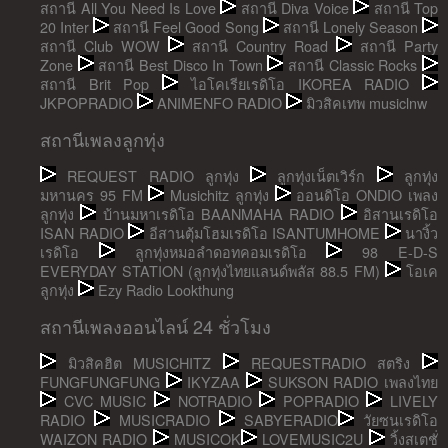
สถานี All You Need Is Love
สถานี Diva Voice
สถานี Top
20 Inter
สถานี Feel Good Song
สถานี Lonely Season
สถานี Club WOW
สถานี Country Road
สถานี Party
Zone
สถานี Best Disco In Town
สถานี Classic Rocks
สถานี Brit Pop
ไอโคเรียเรดิโอ IKOREA RADIO
JKPOPRADIO
ANIMENFO RADIO
มิวสิคเทพ musiclnw
สถานีเพลงลูกทุ่ง
REQUEST RADIO ลูกทุ่ง
ลูกทุ่งเน็ตเวิร์ก
ลูกทุ่ง
มหานคร 95 FM
Musichitz ลูกทุ่ง
ออนดิโอ ONDIO เพลง
ลูกทุ่ง
บ้านมหาเรดิโอ BAANMAHA RADIO
อิสานเรดิโอ
ISAN RADIO
อีสานตุ้มโฮมเรดิโอ ISANTUMHOME
นางิ้ว
เรดิโอ
ลูกทุ่งหมอลำดอทคอมเรดิโอ
98 E-D-S
EVERYDAY STATION (ลูกทุ่งไทยแลนด์พลัส 88.5 FM)
โอเค
ลูกทุ่ง
Ezy Radio Lookthung
สถานีเพลงออนไลน์ 24 ชั่วโมง
มิวสิคฮิต MUSICHITZ
REQUESTRADIO สตริง
FUNGFUNGFUNG
IKYZAA
SUKSON RADIO เพลงไทย
CVC MUSIC
NOTRADIO
POPRADIO
LIVELY
RADIO
MUSICRADIO
SABYERADIO
วัยซนเรดิโอ
WAIZON RADIO
MUSICOK
LOVEMUSIC2U
วิ้งสเตชั่