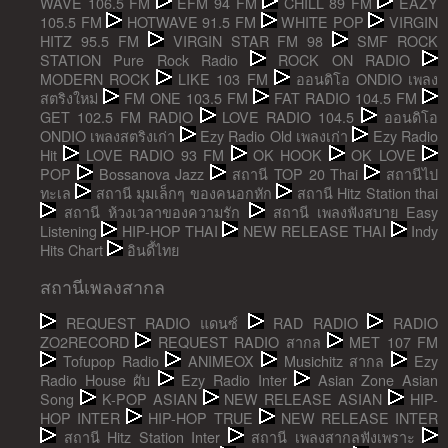
WAVE 106.5 FM
EFM 94 FM
CHILL 89 FM
EAZY
105.5 FM
HOTWAVE 91.5 FM
WHITE POP
VIRGIN
HITZ 95.5 FM
VIRGIN STAR FM 98
SMF ROCK
STATION Pure Rock Radio
ROCK ON RADIO
MODERN ROCK
LIKE 103 FM
ออนดิโอ ONDIO เพลง
สตริงใหม่
FM ONE 103.5 FM
FAT RADIO 104.5 FM
GET 102.5 FM RADIO
LOVE RADIO 104.5
ออนดิโอ
ONDIO เพลงสตริงเก่า
Ezy Radio Old เพลงเก่า
Ezy Radio
Hit
LOVE RADIO 93 FM
OK HOOK
OK LOVE
POP
Bossanova Jazz
สถานี TOP 20 Thai
สถานีไป
ทะเล
สถานี มุมเล็กๆ ของคนอกหัก
สถานี Hitz Station thai
สถานี ห้วงเวลาของความรัก
สถานี เพลงฟังสบาย Easy
Listening
HIP-HOP THAI
NEW RELEASE THAI
Indy
Hits Chart
อินดี้ไทย
สถานีเพลงสากล
REQUEST RADIO แดนซ์
RAD RADIO
RADIO
ZO2RECORD
REQUEST RADIO สากล
MET 107 FM
Tofupop Radio
ANIMEOX
Musichitz สากล
Ezy
Radio House ผับ
Ezy Radio Inter
Asian Zone Asian
Song
K-POP ASIAN
NEW RELEASE ASIAN
HIP-
HOP INTER
HIP-HOP TRUE
NEW RELEASE INTER
สถานี Hitz Station Inter
สถานี เพลงสากลฟังเพราะ