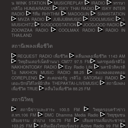
น WINK STATION
MUSICREPLAY
IRADIO
หรรษา
เรดิโอ HUNSARADIO
ISKY THAI RADIO
ISKY INTER
RADIO
ริทึ่ม RHYTHM
MADOGUN
SIAMSTATION
MVZA RADIO
JUBJUBMUSIC
COOLMUSIC
I-
MUSICHITZ
SOGOODSTATION
JOODJOOD RADIO
ZOOWZAA RADIO
COOLMAX RADIO
RADIO IN
THAILAND
สถานีเพลงเพื่อชีวิต
REQUEST RADIO เพื่อชีวิต
คลื่นเพลงเพื่อชีวิต 1143 AM
วิทยุอินเตอร์เน็ตล้านนา CM77 97.5 FM
นครทูเดย์เรดิโอ
NAKHONTODAY RADIO
Ezy Radio Life
นครมิวสิคเรดิ
โอ NAKHON MUSIC RADIO 88.25
คอเพลงดอทคอม
COREPLENG
สะตอฟอร์ยู เรดิโอ SATOR4U RADIO
เดอะปักษ์ใต้ไลฟ์มิวสิค THEPAKTAI-LIVEMUSIC
สถานีเพลง
เพื่อชีวิต TRUE
คลื่นใจเพื่อชีวิต 88.25 FM
สถานีวิทยุ
สถานีข่าวและสาระ 100.5 FM
วิทยุครอบครัวข่าว
ส.ทร.106 FM
DMC Dhamma Media Radio
วิทยุชุมชน
เสียงธรรม ลำปาง 106.75 FM
เสียงธรรมเพื่อประชาชน
103.25 FM
คลื่นเมืองไทยแข็งแรง Active Radio 99 FM