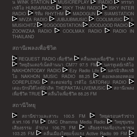
น WINK STATION
MUSICREPLAY
IRADIO
หรรษา
เรดิโอ HUNSARADIO
ISKY THAI RADIO
ISKY INTER
RADIO
ริทึ่ม RHYTHM
MADOGUN
SIAMSTATION
MVZA RADIO
JUBJUBMUSIC
COOLMUSIC
I-
MUSICHITZ
SOGOODSTATION
JOODJOOD RADIO
ZOOWZAA RADIO
COOLMAX RADIO
RADIO IN
THAILAND
สถานีเพลงเพื่อชีวิต
REQUEST RADIO เพื่อชีวิต
คลื่นเพลงเพื่อชีวิต 1143 AM
วิทยุอินเตอร์เน็ตล้านนา CM77 97.5 FM
นครทูเดย์เรดิโอ
NAKHONTODAY RADIO
Ezy Radio Life
นครมิวสิคเรดิ
โอ NAKHON MUSIC RADIO 88.25
คอเพลงดอทคอม
COREPLENG
สะตอฟอร์ยู เรดิโอ SATOR4U RADIO
เดอะปักษ์ใต้ไลฟ์มิวสิค THEPAKTAI-LIVEMUSIC
สถานีเพลง
เพื่อชีวิต TRUE
คลื่นใจเพื่อชีวิต 88.25 FM
สถานีวิทยุ
สถานีข่าวและสาระ 100.5 FM
วิทยุครอบครัวข่าว
ส.ทร.106 FM
DMC Dhamma Media Radio
วิทยุชุมชน
เสียงธรรม ลำปาง 106.75 FM
เสียงธรรมเพื่อประชาชน
103.25 FM
คลื่นเมืองไทยแข็งแรง Active Radio 99 FM