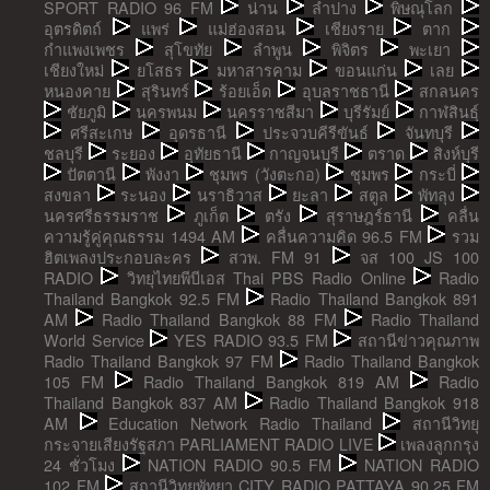
SPORT RADIO 96 FM
น่าน
ลำปาง
พิษณุโลก
อุตรดิตถ์
แพร่
แม่ฮ่องสอน
เชียงราย
ตาก
กำแพงเพชร
สุโขทัย
ลำพูน
พิจิตร
พะเยา
เชียงใหม่
ยโสธร
มหาสารคาม
ขอนแก่น
เลย
หนองคาย
สุรินทร์
ร้อยเอ็ด
อุบลราชธานี
สกลนคร
ชัยภูมิ
นครพนม
นครราชสีมา
บุรีรัมย์
กาฬสินธุ์
ศรีสะเกษ
อุดรธานี
ประจวบคีรีขันธ์
จันทบุรี
ชลบุรี
ระยอง
อุทัยธานี
กาญจนบุรี
ตราด
สิงห์บุรี
ปัตตานี
พังงา
ชุมพร (วังตะกอ)
ชุมพร
กระบี่
สงขลา
ระนอง
นราธิวาส
ยะลา
สตูล
พัทลุง
นครศรีธรรมราช
ภูเก็ต
ตรัง
สุราษฎร์ธานี
คลื่น
ความรู้คู่คุณธรรม 1494 AM
คลื่นความคิด 96.5 FM
รวม
ฮิตเพลงประกอบละคร
สวพ. FM 91
จส 100 JS 100
RADIO
วิทยุไทยพีบีเอส Thai PBS Radio Online
Radio
Thailand Bangkok 92.5 FM
Radio Thailand Bangkok 891
AM
Radio Thailand Bangkok 88 FM
Radio Thailand
World Service
YES RADIO 93.5 FM
สถานีข่าวคุณภาพ
Radio Thailand Bangkok 97 FM
Radio Thailand Bangkok
105 FM
Radio Thailand Bangkok 819 AM
Radio
Thailand Bangkok 837 AM
Radio Thailand Bangkok 918
AM
Education Network Radio Thailand
สถานีวิทยุ
กระจายเสียงรัฐสภา PARLIAMENT RADIO LIVE
เพลงลูกกรุง
24 ชั่วโมง
NATION RADIO 90.5 FM
NATION RADIO
102 FM
สถานีวิทยุพัทยา CITY RADIO PATTAYA 90.25 FM