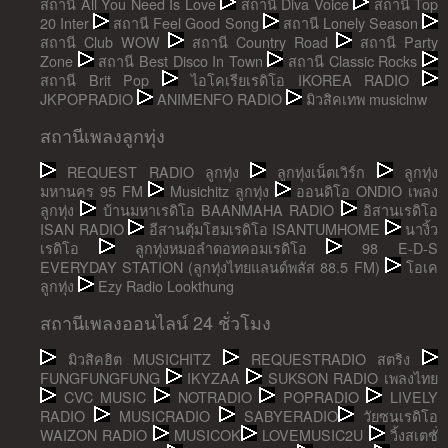
สถานี All You Need Is Love
สถานี Diva Voice
สถานี Top
20 Inter
สถานี Feel Good Song
สถานี Lonely Season
สถานี Club WOW
สถานี Country Road
สถานี Party
Zone
สถานี Best Disco In Town
สถานี Classic Rocks
สถานี Brit Pop
ไอโคเรียเรดิโอ IKOREA RADIO
JKPOPRADIO
ANIMENFO RADIO
มิวสิคเทพ musiclnw
สถานีเพลงลูกทุ่ง
REQUEST RADIO ลูกทุ่ง
ลูกทุ่งเน็ตเวิร์ก
ลูกทุ่ง
มหานคร 95 FM
Musichitz ลูกทุ่ง
ออนดิโอ ONDIO เพลง
ลูกทุ่ง
บ้านมหาเรดิโอ BAANMAHA RADIO
อิสานเรดิโอ
ISAN RADIO
อีสานตุ้มโฮมเรดิโอ ISANTUMHOME
นางิ้ว
เรดิโอ
ลูกทุ่งหมอลำดอทคอมเรดิโอ
98 E-D-S
EVERYDAY STATION (ลูกทุ่งไทยแลนด์พลัส 88.5 FM)
โอเค
ลูกทุ่ง
Ezy Radio Lookthung
สถานีเพลงออนไลน์ 24 ชั่วโมง
มิวสิคฮิต MUSICHITZ
REQUESTRADIO สตริง
FUNGFUNGFUNG
IKYZAA
SUKSON RADIO เพลงไทย
CVC MUSIC
NOTRADIO
POPRADIO
LIVELY
RADIO
MUSICRADIO
SABYERADIO
วัยซนเรดิโอ
WAIZON RADIO
MUSICOK
LOVEMUSIC2U
วิ้งสเตชั่