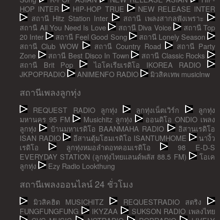
HOP INTER
HIP-HOP TRUE
NEW RELEASE INTER
สถานี Hitz Station Inter
สถานี เพลงสากลฟังเพราะ
สถานี All You Need Is Love
สถานี Diva Voice
สถานี Top
20 Inter
สถานี Feel Good Song
สถานี Lonely Season
สถานี Club WOW
สถานี Country Road
สถานี Party
Zone
สถานี Best Disco In Town
สถานี Classic Rocks
สถานี Brit Pop
ไอโคเรียเรดิโอ IKOREA RADIO
JKPOPRADIO
ANIMENFO RADIO
มิวสิคเทพ musiclnw
สถานีเพลงลูกทุ่ง
REQUEST RADIO ลูกทุ่ง
ลูกทุ่งเน็ตเวิร์ก
ลูกทุ่ง
มหานคร 95 FM
Musichitz ลูกทุ่ง
ออนดิโอ ONDIO เพลง
ลูกทุ่ง
บ้านมหาเรดิโอ BAANMAHA RADIO
อิสานเรดิโอ
ISAN RADIO
อีสานตุ้มโฮมเรดิโอ ISANTUMHOME
นางิ้ว
เรดิโอ
ลูกทุ่งหมอลำดอทคอมเรดิโอ
98 E-D-S
EVERYDAY STATION (ลูกทุ่งไทยแลนด์พลัส 88.5 FM)
โอเค
ลูกทุ่ง
Ezy Radio Lookthung
สถานีเพลงออนไลน์ 24 ชั่วโมง
มิวสิคฮิต MUSICHITZ
REQUESTRADIO สตริง
FUNGFUNGFUNG
IKYZAA
SUKSON RADIO เพลงไทย