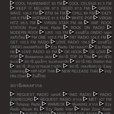
COOL FAHRENHEIT 93 FM
COOL CELSIUS 91.5 FM
KEEP IT MELLOW 97.5 (SEED 97.5 FM)
GREEN
WAVE 106.5 FM
EFM 94 FM
CHILL 89 FM
EAZY
105.5 FM
HOTWAVE 91.5 FM
WHITE POP
VIRGIN
HITZ 95.5 FM
VIRGIN STAR FM 98
SMF ROCK
STATION Pure Rock Radio
ROCK ON RADIO
MODERN ROCK
LIKE 103 FM
ออนดิโอ ONDIO เพลง
สตริงใหม่
FM ONE 103.5 FM
FAT RADIO 104.5 FM
GET 102.5 FM RADIO
LOVE RADIO 104.5
ออนดิโอ
ONDIO เพลงสตริงเก่า
Ezy Radio Old เพลงเก่า
Ezy Radio
Hit
LOVE RADIO 93 FM
OK HOOK
OK LOVE
POP
Bossanova Jazz
สถานี TOP 20 Thai
สถานีไป
ทะเล
สถานี มุมเล็กๆ ของคนอกหัก
สถานี Hitz Station thai
สถานี ห้วงเวลาของความรัก
สถานี เพลงฟังสบาย Easy
Listening
HIP-HOP THAI
NEW RELEASE THAI
Indy
Hits Chart
อินดี้ไทย
สถานีเพลงสากล
REQUEST RADIO แดนซ์
RAD RADIO
RADIO
ZO2RECORD
REQUEST RADIO สากล
MET 107 FM
Tofupop Radio
ANIMEOX
Musichitz สากล
Ezy
Radio House ผับ
Ezy Radio Inter
Asian Zone Asian
Song
K-POP ASIAN
NEW RELEASE ASIAN
HIP-