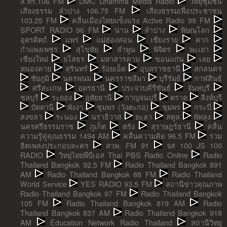
ส.ทร.106 FM
DMC Dhamma Media Radio
วิทยุชุมชน
เสียงธรรม ลำปาง 106.75 FM
เสียงธรรมเพื่อประชาชน
103.25 FM
คลื่นเมืองไทยแข็งแรง Active Radio 99 FM
SPORT RADIO 96 FM
น่าน
ลำปาง
พิษณุโลก
อุตรดิตถ์
แพร่
แม่ฮ่องสอน
เชียงราย
ตาก
กำแพงเพชร
สุโขทัย
ลำพูน
พิจิตร
พะเยา
เชียงใหม่
ยโสธร
มหาสารคาม
ขอนแก่น
เลย
หนองคาย
สุรินทร์
ร้อยเอ็ด
อุบลราชธานี
สกลนคร
ชัยภูมิ
นครพนม
นครราชสีมา
บุรีรัมย์
กาฬสินธุ์
ศรีสะเกษ
อุดรธานี
ประจวบคีรีขันธ์
จันทบุรี
ชลบุรี
ระยอง
อุทัยธานี
กาญจนบุรี
ตราด
สิงห์บุรี
ปัตตานี
พังงา
ชุมพร (วังตะกอ)
ชุมพร
กระบี่
สงขลา
ระนอง
นราธิวาส
ยะลา
สตูล
พัทลุง
นครศรีธรรมราช
ภูเก็ต
ตรัง
สุราษฎร์ธานี
คลื่น
ความรู้คู่คุณธรรม 1494 AM
คลื่นความคิด 96.5 FM
รวม
ฮิตเพลงประกอบละคร
สวพ. FM 91
จส 100 JS 100
RADIO
วิทยุไทยพีบีเอส Thai PBS Radio Online
Radio
Thailand Bangkok 92.5 FM
Radio Thailand Bangkok 891
AM
Radio Thailand Bangkok 88 FM
Radio Thailand
World Service
YES RADIO 93.5 FM
สถานีข่าวคุณภาพ
Radio Thailand Bangkok 97 FM
Radio Thailand Bangkok
105 FM
Radio Thailand Bangkok 819 AM
Radio
Thailand Bangkok 837 AM
Radio Thailand Bangkok 918
AM
Education Network Radio Thailand
สถานีวิทยุ