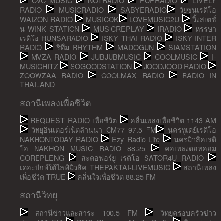
CVC MUSIC
NOTRADIO
POPRADIO
LIVELY
RADIO
MUSICRADIO
SABYERADIO
วัยซนเรดิโอ
WAIZON RADIO
MUSICOK
LOVEMUSIC2U
วิ้งสเตชั่
น WINK STATION
MUSICREPLAY
IRADIO
หรรษา
เรดิโอ HUNSARADIO
ISKY THAI RADIO
ISKY INTER
RADIO
ริทึ่ม RHYTHM
MADOGUN
SIAMSTATION
MVZA RADIO
JUBJUBMUSIC
COOLMUSIC
I-
MUSICHITZ
SOGOODSTATION
JOODJOOD RADIO
ZOOWZAA RADIO
COOLMAX RADIO
RADIO IN
THAILAND
สถานีเพลงเพื่อชีวิต
REQUEST RADIO เพื่อชีวิต
คลื่นเพลงเพื่อชีวิต 1143 AM
วิทยุอินเตอร์เน็ตล้านนา CM77 97.5 FM
นครทูเดย์เรดิโอ
NAKHONTODAY RADIO
Ezy Radio Life
นครมิวสิคเรดิ
โอ NAKHON MUSIC RADIO 88.25
คอเพลงดอทคอม
COREPLENG
สะตอฟอร์ยู เรดิโอ SATOR4U RADIO
เดอะปักษ์ใต้ไลฟ์มิวสิค THEPAKTAI-LIVEMUSIC
สถานีเพลง
เพื่อชีวิต TRUE
คลื่นใจเพื่อชีวิต 88.25 FM
สถานีวิทยุ
สถานีข่าวและสาระ 100.5 FM
วิทยุครอบครัวข่าว