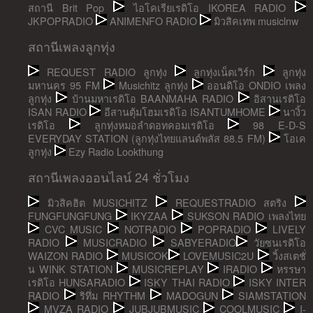
สถานี Brit Pop
ไอโคเรียเรดิโอ IKOREA RADIO
JKPOPRADIO
ANIMENFO RADIO
มิวสิคเทพ musiclnw
สถานีเพลงลูกทุ่ง
REQUEST RADIO ลูกทุ่ง
ลูกทุ่งเน็ตเวิร์ก
ลูกทุ่ง
มหานคร 95 FM
Musichitz ลูกทุ่ง
ออนดิโอ ONDIO เพลง
ลูกทุ่ง
บ้านมหาเรดิโอ BAANMAHA RADIO
อิสานเรดิโอ
ISAN RADIO
อีสานตุ้มโฮมเรดิโอ ISANTUMHOME
นางิ้ว
เรดิโอ
ลูกทุ่งหมอลำดอทคอมเรดิโอ
98 E-D-S
EVERYDAY STATION (ลูกทุ่งไทยแลนด์พลัส 88.5 FM)
โอเค
ลูกทุ่ง
Ezy Radio Lookthung
สถานีเพลงออนไลน์ 24 ชั่วโมง
มิวสิคฮิต MUSICHITZ
REQUESTRADIO สตริง
FUNGFUNGFUNG
IKYZAA
SUKSON RADIO เพลงไทย
CVC MUSIC
NOTRADIO
POPRADIO
LIVELY
RADIO
MUSICRADIO
SABYERADIO
วัยซนเรดิโอ
WAIZON RADIO
MUSICOK
LOVEMUSIC2U
วิ้งสเตชั่
น WINK STATION
MUSICREPLAY
IRADIO
หรรษา
เรดิโอ HUNSARADIO
ISKY THAI RADIO
ISKY INTER
RADIO
ริทึ่ม RHYTHM
MADOGUN
SIAMSTATION
MVZA RADIO
JUBJUBMUSIC
COOLMUSIC
I-