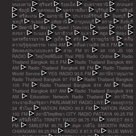
หนองคาย
สุรินทร์
ร้อยเอ็ด
อุบลราชธานี
สกลนคร
ชัยภูมิ
นครพนม
นครราชสีมา
บุรีรัมย์
กาฬสินธุ์
ศรีสะเกษ
อุดรธานี
ประจวบคีรีขันธ์
จันทบุรี
ชลบุรี
ระยอง
อุทัยธานี
กาญจนบุรี
ตราด
สิงห์บุรี
ปัตตานี
พังงา
ชุมพร (วังตะกอ)
ชุมพร
กระบี่
สงขลา
ระนอง
นราธิวาส
ยะลา
สตูล
พัทลุง
นครศรีธรรมราช
ภูเก็ต
ตรัง
สุราษฎร์ธานี
คลื่น
ความรู้คู่คุณธรรม 1494 AM
คลื่นความคิด 96.5 FM
รวม
ฮิตเพลงประกอบละคร
สวพ. FM 91
จส 100 JS 100
RADIO
วิทยุไทยพีบีเอส Thai PBS Radio Online
Radio
Thailand Bangkok 92.5 FM
Radio Thailand Bangkok 891
AM
Radio Thailand Bangkok 88 FM
Radio Thailand
World Service
YES RADIO 93.5 FM
สถานีข่าวคุณภาพ
Radio Thailand Bangkok 97 FM
Radio Thailand Bangkok
105 FM
Radio Thailand Bangkok 819 AM
Radio
Thailand Bangkok 837 AM
Radio Thailand Bangkok 918
AM
Education Network Radio Thailand
สถานีวิทยุ
กระจายเสียงรัฐสภา PARLIAMENT RADIO LIVE
เพลงลูกกรุง
24 ชั่วโมง
NATION RADIO 90.5 FM
NATION RADIO
102 FM
สถานีวิทยุพัทยา CITY RADIO PATTAYA 90.25 FM
ตรีนิตี้เรดิโอ TRINITY RADIO 98.75 FM
SWEET 89.5
FM
SMILEFM 90.75
สมูท เรดิโอ SMOOTH RADIO
CHIANGMAI 89.25 FM
RADIO X 87.5 FM
BLUE WAVE