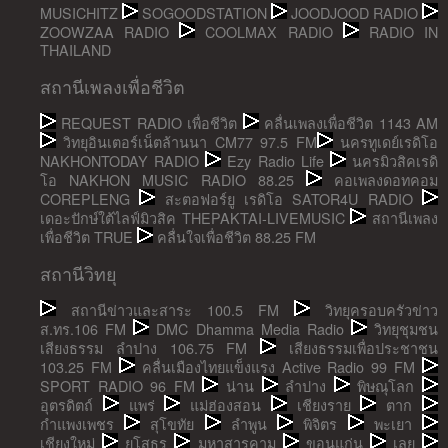
MUSICHITZ
SOGOODSTATION
JOODJOOD RADIO
ZOOWZAA RADIO
COOLMAX RADIO
RADIO IN
THAILAND
สถานีเพลงเพื่อชีวิต
REQUEST RADIO เพื่อชีวิต
คลื่นเพลงเพื่อชีวิต 1143 AM
วิทยุอินเตอร์เน็ตล้านนา CM77 97.5 FM
นครทูเดย์เรดิโอ
NAKHONTODAY RADIO
Ezy Radio Life
นครมิวสิคเรดิ
โอ NAKHON MUSIC RADIO 88.25
คอเพลงดอทคอม
COREPLENG
สะตอฟอร์ยู เรดิโอ SATOR4U RADIO
เดอะปักษ์ใต้ไลฟ์มิวสิค THEPAKTAI-LIVEMUSIC
สถานีเพลง
เพื่อชีวิต TRUE
คลื่นใจเพื่อชีวิต 88.25 FM
สถานีวิทยุ
สถานีข่าวและสาระ 100.5 FM
วิทยุครอบครัวข่าว
ส.ทร.106 FM
DMC Dhamma Media Radio
วิทยุชุมชน
เสียงธรรม ลำปาง 106.75 FM
เสียงธรรมเพื่อประชาชน
103.25 FM
คลื่นเมืองไทยแข็งแรง Active Radio 99 FM
SPORT RADIO 96 FM
น่าน
ลำปาง
พิษณุโลก
อุตรดิตถ์
แพร่
แม่ฮ่องสอน
เชียงราย
ตาก
กำแพงเพชร
สุโขทัย
ลำพูน
พิจิตร
พะเยา
เชียงใหม่
ยโสธร
มหาสารคาม
ขอนแก่น
เลย