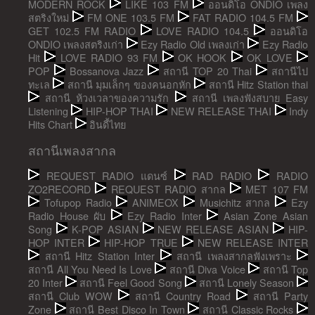
MODERN ROCK
LIKE 103 FM
ออนดิโอ ONDIO เพลง
สตริงใหม่
FM ONE 103.5 FM
FAT RADIO 104.5 FM
GET 102.5 FM RADIO
LOVE RADIO 104.5
ออนดิโอ
ONDIO เพลงสตริงเก่า
Ezy Radio Old เพลงเก่า
Ezy Radio
Hit
LOVE RADIO 93 FM
OK HOOK
OK LOVE
POP
Bossanova Jazz
สถานี TOP 20 Thai
สถานีไป
ทะเล
สถานี มุมเล็กๆ ของคนอกหัก
สถานี Hitz Station thai
สถานี ห้วงเวลาของความรัก
สถานี เพลงฟังสบาย Easy
Listening
HIP-HOP THAI
NEW RELEASE THAI
Indy
Hits Chart
อินดี้ไทย
สถานีเพลงสากล
REQUEST RADIO แดนซ์
RAD RADIO
RADIO
ZO2RECORD
REQUEST RADIO สากล
MET 107 FM
Tofupop Radio
ANIMEOX
Musichitz สากล
Ezy
Radio House ผับ
Ezy Radio Inter
Asian Zone Asian
Song
K-POP ASIAN
NEW RELEASE ASIAN
HIP-
HOP INTER
HIP-HOP TRUE
NEW RELEASE INTER
สถานี Hitz Station Inter
สถานี เพลงสากลฟังเพราะ
สถานี All You Need Is Love
สถานี Diva Voice
สถานี Top
20 Inter
สถานี Feel Good Song
สถานี Lonely Season
สถานี Club WOW
สถานี Country Road
สถานี Party
Zone
สถานี Best Disco In Town
สถานี Classic Rocks