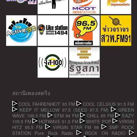
สถานีเพลงสตริง
COOL FAHRENHEIT 93 FM
COOL CELSIUS 91.5 FM
KEEP IT MELLOW 97.5 (SEED 97.5 FM)
GREEN
WAVE 106.5 FM
EFM 94 FM
CHILL 89 FM
EAZY
105.5 FM
HOTWAVE 91.5 FM
WHITE POP
VIRGIN
HITZ 95.5 FM
VIRGIN STAR FM 98
SMF ROCK
STATION Pure Rock Radio
ROCK ON RADIO