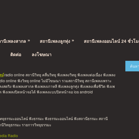
»
»
ถานีเพลงสากล
สถานีเพลงลูกทุ่ง
สถานีเพลงออนไลน์ 24 ชั่วโม
ติดต่อ
ลงโฆษณา
radio online สถานีวิทยุ คลื่นวิทยุ ฟังเพลงวิทยุ ฟังเพลงต่อเนื่อง ฟังเพลง
น์
adio online ฟังวิทยุ online ไม่มีโฆษณา รวมสถานีวิทยุ สถานีเพลงเพราะ
งสตริง ฟังเพลงสากล ฟังเพลงเกาหลี ฟังเพลงลูกทุ่ง ฟังเพลงเพื่อชีวิต ฟังเพ
 ฟังเพลงปิดหน้าจอได้ ฟังเพลงแบบปิดหน้าจอ ios android
วิทยุธรรมะออนไลน์ ฟังธรรมะ ฟังธรรมะออนไลน์ ฟังสถานีธรรมะ สถานี
นีวิทยุธรรมะ รายการวิทยุธรรมะ
dia Radio