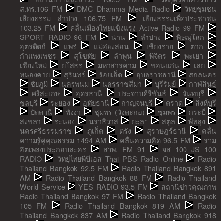
ส.ทร.106 FM
DMC Dhamma Media Radio
วิทยุชุมชน
เสียงธรรม ลำปาง 106.75 FM
เสียงธรรมเพื่อประชาชน
103.25 FM
คลื่นเมืองไทยแข็งแรง Active Radio 99 FM
SPORT RADIO 96 FM
น่าน
ลำปาง
พิษณุโลก
อุตรดิตถ์
แพร่
แม่ฮ่องสอน
เชียงราย
ตาก
กำแพงเพชร
สุโขทัย
ลำพูน
พิจิตร
พะเยา
เชียงใหม่
ยโสธร
มหาสารคาม
ขอนแก่น
เลย
หนองคาย
สุรินทร์
ร้อยเอ็ด
อุบลราชธานี
สกลนคร
ชัยภูมิ
นครพนม
นครราชสีมา
บุรีรัมย์
กาฬสินธุ์
ศรีสะเกษ
อุดรธานี
ประจวบคีรีขันธ์
จันทบุรี
ชลบุรี
ระยอง
อุทัยธานี
กาญจนบุรี
ตราด
สิงห์บุรี
ปัตตานี
พังงา
ชุมพร (วังตะกอ)
ชุมพร
กระบี่
สงขลา
ระนอง
นราธิวาส
ยะลา
สตูล
พัทลุง
นครศรีธรรมราช
ภูเก็ต
ตรัง
สุราษฎร์ธานี
คลื่น
ความรู้คู่คุณธรรม 1494 AM
คลื่นความคิด 96.5 FM
รวม
ฮิตเพลงประกอบละคร
สวพ. FM 91
จส 100 JS 100
RADIO
วิทยุไทยพีบีเอส Thai PBS Radio Online
Radio
Thailand Bangkok 92.5 FM
Radio Thailand Bangkok 891
AM
Radio Thailand Bangkok 88 FM
Radio Thailand
World Service
YES RADIO 93.5 FM
สถานีข่าวคุณภาพ
Radio Thailand Bangkok 97 FM
Radio Thailand Bangkok
105 FM
Radio Thailand Bangkok 819 AM
Radio
Thailand Bangkok 837 AM
Radio Thailand Bangkok 918