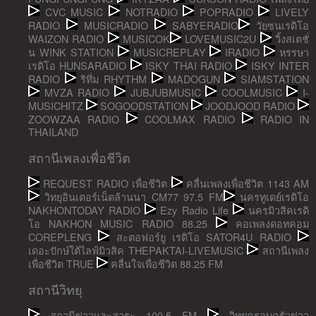
CVC MUSIC
NOTRADIO
POPRADIO
LIVELY
RADIO
MUSICRADIO
SABYERADIO
วัยซนเรดิโอ
WAIZON RADIO
MUSICOK
LOVEMUSIC2U
วิ้งสเตชั่
น WINK STATION
MUSICREPLAY
IRADIO
หรรษา
เรดิโอ HUNSARADIO
ISKY THAI RADIO
ISKY INTER
RADIO
ริทึ่ม RHYTHM
MADOGUN
SIAMSTATION
MVZA RADIO
JUBJUBMUSIC
COOLMUSIC
I-
MUSICHITZ
SOGOODSTATION
JOODJOOD RADIO
ZOOWZAA RADIO
COOLMAX RADIO
RADIO IN
THAILAND
สถานีเพลงเพื่อชีวิต
REQUEST RADIO เพื่อชีวิต
คลื่นเพลงเพื่อชีวิต 1143 AM
วิทยุอินเตอร์เน็ตล้านนา CM77 97.5 FM
นครทูเดย์เรดิโอ
NAKHONTODAY RADIO
Ezy Radio Life
นครมิวสิคเรดิ
โอ NAKHON MUSIC RADIO 88.25
คอเพลงดอทคอม
COREPLENG
สะตอฟอร์ยู เรดิโอ SATOR4U RADIO
เดอะปักษ์ใต้ไลฟ์มิวสิค THEPAKTAI-LIVEMUSIC
สถานีเพลง
เพื่อชีวิต TRUE
คลื่นใจเพื่อชีวิต 88.25 FM
สถานีวิทยุ
สถานีข่าวและสาระ 100.5 FM
วิทยุครอบครัวข่าว