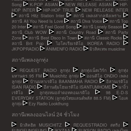
Song
K-POP ASIAN
NEW RELEASE ASIAN
HIP-
HOP INTER
HIP-HOP TRUE
NEW RELEASE INTER
สถานี Hitz Station Inter
สถานี เพลงสากลฟังเพราะ
สถานี All You Need Is Love
สถานี Diva Voice
สถานี Top
20 Inter
สถานี Feel Good Song
สถานี Lonely Season
สถานี Club WOW
สถานี Country Road
สถานี Party
Zone
สถานี Best Disco In Town
สถานี Classic Rocks
สถานี Brit Pop
ไอโคเรียเรดิโอ IKOREA RADIO
JKPOPRADIO
ANIMENFO RADIO
มิวสิคเทพ musiclnw
สถานีเพลงลูกทุ่ง
REQUEST RADIO ลูกทุ่ง
ลูกทุ่งเน็ตเวิร์ก
ลูกทุ่ง
มหานคร 95 FM
Musichitz ลูกทุ่ง
ออนดิโอ ONDIO เพลง
ลูกทุ่ง
บ้านมหาเรดิโอ BAANMAHA RADIO
อิสานเรดิโอ
ISAN RADIO
อีสานตุ้มโฮมเรดิโอ ISANTUMHOME
นางิ้ว
เรดิโอ
ลูกทุ่งหมอลำดอทคอมเรดิโอ
98 E-D-S
EVERYDAY STATION (ลูกทุ่งไทยแลนด์พลัส 88.5 FM)
โอเค
ลูกทุ่ง
Ezy Radio Lookthung
สถานีเพลงออนไลน์ 24 ชั่วโมง
มิวสิคฮิต MUSICHITZ
REQUESTRADIO สตริง
FUNGFUNGFUNG
IKYZAA
SUKSON RADIO เพลงไทย