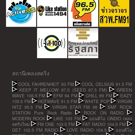
สถานีเพลงสตริง
COOL FAHRENHEIT 93 FM
COOL CELSIUS 91.5 FM
KEEP IT MELLOW 97.5 (SEED 97.5 FM)
GREEN
WAVE 106.5 FM
EFM 94 FM
CHILL 89 FM
EAZY
105.5 FM
HOTWAVE 91.5 FM
WHITE POP
VIRGIN
HITZ 95.5 FM
VIRGIN STAR FM 98
SMF ROCK
STATION Pure Rock Radio
ROCK ON RADIO
MODERN ROCK
LIKE 103 FM
ออนดิโอ ONDIO เพลง
สตริงใหม่
FM ONE 103.5 FM
FAT RADIO 104.5 FM
GET 102.5 FM RADIO
LOVE RADIO 104.5
ออนดิโอ