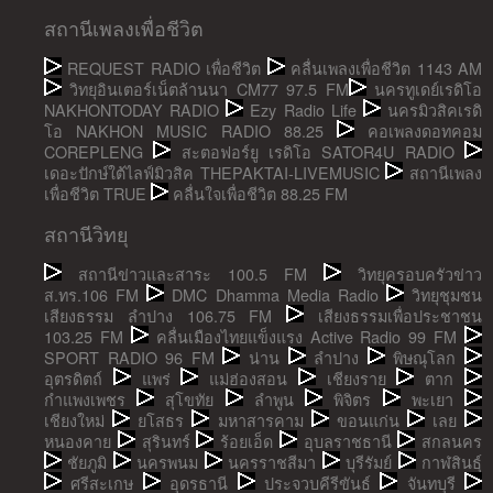
สถานีเพลงเพื่อชีวิต
REQUEST RADIO เพื่อชีวิต
คลื่นเพลงเพื่อชีวิต 1143 AM
วิทยุอินเตอร์เน็ตล้านนา CM77 97.5 FM
นครทูเดย์เรดิโอ
NAKHONTODAY RADIO
Ezy Radio Life
นครมิวสิคเรดิ
โอ NAKHON MUSIC RADIO 88.25
คอเพลงดอทคอม
COREPLENG
สะตอฟอร์ยู เรดิโอ SATOR4U RADIO
เดอะปักษ์ใต้ไลฟ์มิวสิค THEPAKTAI-LIVEMUSIC
สถานีเพลง
เพื่อชีวิต TRUE
คลื่นใจเพื่อชีวิต 88.25 FM
สถานีวิทยุ
สถานีข่าวและสาระ 100.5 FM
วิทยุครอบครัวข่าว
ส.ทร.106 FM
DMC Dhamma Media Radio
วิทยุชุมชน
เสียงธรรม ลำปาง 106.75 FM
เสียงธรรมเพื่อประชาชน
103.25 FM
คลื่นเมืองไทยแข็งแรง Active Radio 99 FM
SPORT RADIO 96 FM
น่าน
ลำปาง
พิษณุโลก
อุตรดิตถ์
แพร่
แม่ฮ่องสอน
เชียงราย
ตาก
กำแพงเพชร
สุโขทัย
ลำพูน
พิจิตร
พะเยา
เชียงใหม่
ยโสธร
มหาสารคาม
ขอนแก่น
เลย
หนองคาย
สุรินทร์
ร้อยเอ็ด
อุบลราชธานี
สกลนคร
ชัยภูมิ
นครพนม
นครราชสีมา
บุรีรัมย์
กาฬสินธุ์
ศรีสะเกษ
อุดรธานี
ประจวบคีรีขันธ์
จันทบุรี