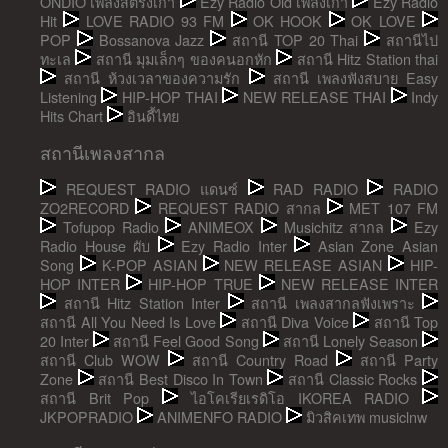
ONDIO เพลงสตริงเก่า
Ezy Radio Old เพลงเก่า
Ezy Radio
Hit
LOVE RADIO 93 FM
OK HOOK
OK LOVE
POP
Bossanova Jazz
สถานี TOP 20 Thai
สถานีไป
ทะเล
สถานี มุมเล็กๆ ของคนอกหัก
สถานี Hitz Station thai
สถานี ห้วงเวลาของความรัก
สถานี เพลงฟังสบาย Easy
Listening
HIP-HOP THAI
NEW RELEASE THAI
Indy
Hits Chart
อินดี้ไทย
สถานีเพลงสากล
REQUEST RADIO แดนซ์
RAD RADIO
RADIO
ZO2RECORD
REQUEST RADIO สากล
MET 107 FM
Tofupop Radio
ANIMEOX
Musichitz สากล
Ezy
Radio House ผับ
Ezy Radio Inter
Asian Zone Asian
Song
K-POP ASIAN
NEW RELEASE ASIAN
HIP-
HOP INTER
HIP-HOP TRUE
NEW RELEASE INTER
สถานี Hitz Station Inter
สถานี เพลงสากลฟังเพราะ
สถานี All You Need Is Love
สถานี Diva Voice
สถานี Top
20 Inter
สถานี Feel Good Song
สถานี Lonely Season
สถานี Club WOW
สถานี Country Road
สถานี Party
Zone
สถานี Best Disco In Town
สถานี Classic Rocks
สถานี Brit Pop
ไอโคเรียเรดิโอ IKOREA RADIO
JKPOPRADIO
ANIMENFO RADIO
มิวสิคเทพ musiclnw