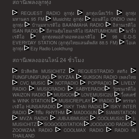
สถานีเพลงลูกทุ่ง
REQUEST RADIO ลูกทุ่ง
ลูกทุ่งเน็ตเวิร์ก
ลูกทุ่ง
มหานคร 95 FM
Musichitz ลูกทุ่ง
ออนดิโอ ONDIO เพลง
ลูกทุ่ง
บ้านมหาเรดิโอ BAANMAHA RADIO
อิสานเรดิโอ
ISAN RADIO
อีสานตุ้มโฮมเรดิโอ ISANTUMHOME
นางิ้ว
เรดิโอ
ลูกทุ่งหมอลำดอทคอมเรดิโอ
98 E-D-S
EVERYDAY STATION (ลูกทุ่งไทยแลนด์พลัส 88.5 FM)
โอเค
ลูกทุ่ง
Ezy Radio Lookthung
สถานีเพลงออนไลน์ 24 ชั่วโมง
มิวสิคฮิต MUSICHITZ
REQUESTRADIO สตริง
FUNGFUNGFUNG
IKYZAA
SUKSON RADIO เพลงไทย
CVC MUSIC
NOTRADIO
POPRADIO
LIVELY
RADIO
MUSICRADIO
SABYERADIO
วัยซนเรดิโอ
WAIZON RADIO
MUSICOK
LOVEMUSIC2U
วิ้งสเตชั่
น WINK STATION
MUSICREPLAY
IRADIO
หรรษา
เรดิโอ HUNSARADIO
ISKY THAI RADIO
ISKY INTER
RADIO
ริทึ่ม RHYTHM
MADOGUN
SIAMSTATION
MVZA RADIO
JUBJUBMUSIC
COOLMUSIC
I-
MUSICHITZ
SOGOODSTATION
JOODJOOD RADIO
ZOOWZAA RADIO
COOLMAX RADIO
RADIO IN
THAILAND