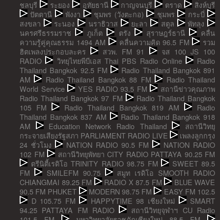
ชลบุรี
ระยอง
อุทัยธานี
กาญจนบุรี
ตราด
สิงห์บุรี
ปัตตานี
พังงา
ชุมพร (วังตะกอ)
ชุมพร
กระบี่
สงขลา
ระนอง
นราธิวาส
ยะลา
สตูล
พัทลุง
นครศรีธรรมราช
ภูเก็ต
ตรัง
สุราษฎร์ธานี
คลื่น
ความรู้คู่คุณธรรม 1494 AM
คลื่นความคิด 96.5 FM
รวม
ฮิตเพลงประกอบละคร
สวพ. FM 91
จส 100 JS 100
RADIO
วิทยุไทยพีบีเอส Thai PBS Radio Online
Radio
Thailand Bangkok 92.5 FM
Radio Thailand Bangkok 891
AM
Radio Thailand Bangkok 88 FM
Radio Thailand
World Service
YES RADIO 93.5 FM
สถานีข่าวคุณภาพ
Radio Thailand Bangkok 97 FM
Radio Thailand Bangkok
105 FM
Radio Thailand Bangkok 819 AM
Radio
Thailand Bangkok 837 AM
Radio Thailand Bangkok 918
AM
Education Network Radio Thailand
สถานีวิทยุ
กระจายเสียงรัฐสภา PARLIAMENT RADIO LIVE
เพลงลูกกรุง
24 ชั่วโมง
NATION RADIO 90.5 FM
NATION RADIO
102 FM
สถานีวิทยุพัทยา CITY RADIO PATTAYA 90.25 FM
ตรีนิตี้เรดิโอ TRINITY RADIO 98.75 FM
SWEET 89.5
FM
SMILEFM 90.75
สมูท เรดิโอ SMOOTH RADIO
CHIANGMAI 89.25 FM
RADIO X 87.5 FM
BLUE WAVE
90.5 FM PHUKET
MODERN 98.75 FM
EASY FM 102.5
D 105.75 FM
HAPPYTIME 98 เชียงใหม่
SMART
94.25 PATTAYA FM RADIO
สถานีวิทยุจุฬาฯ CU Radio
101.5 FM
มหาวิทยาลัยราชภัฏเชียงใหม่ 88.5 FM